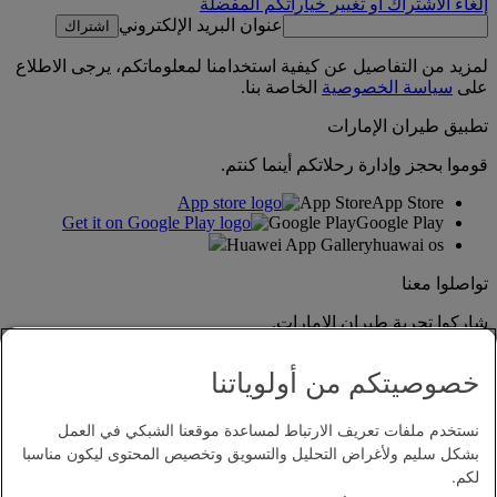
إلغاء الاشتراك أو تغيير خياراتكم المفضلة
عنوان البريد الإلكتروني
اشتراك
لمزيد من التفاصيل عن كيفية استخدامنا لمعلوماتكم، يرجى الاطلاع
على
سياسة الخصوصية
الخاصة بنا.
تطبيق طيران الإمارات
قوموا بحجز وإدارة رحلاتكم أينما كنتم.
App Store
App Store
Google Play
Google Play
Huawei App Gallery
huawai os
تواصلوا معنا
شاركوا تجربة طيران الإمارات.
خصوصيتكم من أولوياتنا
نستخدم ملفات تعريف الارتباط لمساعدة موقعنا الشبكي في العمل
بشكل سليم ولأغراض التحليل والتسويق وتخصيص المحتوى ليكون مناسبا
لكم.