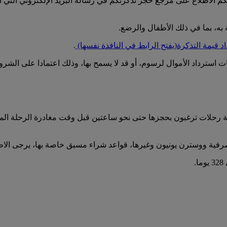
م الاطلاع على مرجع حجز تذكرتكم في رسالة البريد الإلكتروني التي أر
، بما في ذلك الأطفال والرضع.
د قيمة التذكرة
(يفتح الرابط في النافذة نفسها)
.
استرداد الأموال لرسوم، أو قد لا يسمح بها، وذلك اعتمادا على الشروط
أية رحلات ترغبون بحجزها حتى نحو ساعتين قبل وقت مغادرة الرحلة الم
رفية ووسترن يونيون وغيرها، قواعد شراء مسبق خاصة بها، يرجى الاطل
.