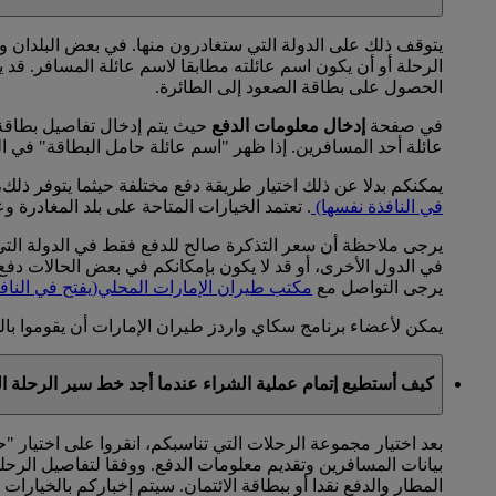
يتوقف ذلك على الدولة التي ستغادرون منها. في بعض البلدان ول
الرحلة أو أن يكون اسم عائلته مطابقا لاسم عائلة المسافر. قد 
الحصول على بطاقة الصعود إلى الطائرة.
في صفحة
إدخال معلومات الدفع
حيث يتم إدخال تفاصيل بطاقة ا
عائلة أحد المسافرين. إذا ظهر "اسم عائلة حامل البطاقة" في ال
يمكنكم بدلا عن ذلك اختيار طريقة دفع مختلفة حيثما يتوفر ذلك، 
في النافذة نفسها)
. تعتمد الخيارات المتاحة على بلد المغادرة و
يرجى ملاحظة أن سعر التذكرة صالح للدفع فقط في الدولة التي س
في الدول الأخرى، أو قد لا يكون بإمكانكم في بعض الحالات دفع قي
يرجى التواصل مع
مكتب طيران الإمارات المحلي
(يفتح في الناف
يمكن لأعضاء برنامج سكاي واردز طيران الإمارات أن يقوموا بالح
كيف أستطيع إتمام عملية الشراء عندما أجد خط سير الرحلة ا
بعد اختيار مجموعة الرحلات التي تناسبكم، انقروا على اختيار "
بيانات المسافرين وتقديم معلومات الدفع. ووفقا لتفاصيل الرحلة
المطار والدفع نقدا أو ببطاقة الائتمان. سيتم إخباركم بالخيارات ا