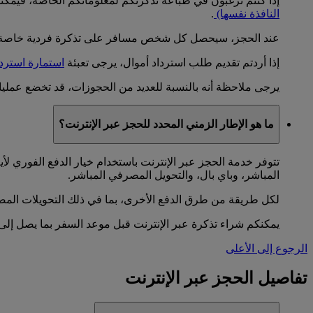
إذا كنتم ترغبون في طباعة تذكرتكم لمعلوماتكم الخاصة، فيمكنك
النافذة نفسها)
.
عند الحجز، سيحصل كل شخص مسافر على تذكرة فردية خاصة به
إذا أردتم تقديم طلب استرداد أموال، يرجى تعبئة
استمارة استردا
يرجى ملاحظة أنه بالنسبة للعديد من الحجوزات، قد تخضع عمليات 
ما هو الإطار الزمني المحدد للحجز عبر الإنترنت؟
تتوفر خدمة الحجز عبر الإنترنت باستخدام خيار الدفع الفوري ل
المباشر، وباي بال، والتحويل المصرفي المباشر.
لكل طريقة من طرق الدفع الأخرى، بما في ذلك التحويلات المص
يمكنكم شراء تذكرة عبر الإنترنت قبل موعد السفر بما يصل إلى 328 يوما
الرجوع إلى الأعلى
تفاصيل الحجز عبر الإنترنت