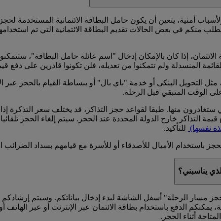
أسباب أمنية، يتعين أن يكون حامل البطاقة الائتمانية المستخدمة لح
يطلب منكم في بعض الحالات تقديم البطاقة الائتمانية التي تم استخدام
لائتمان، إذا كان بالإمكان إدخال "اسم عائلة حامل البطاقة"، ستتمك
قائمة المنسدلة ولم تتمكنوا من تعديله، فلن تكونوا قادرين على دفع قي
مثل التحويل البنكي أو خدمة "باي بال" أو ببساطة القيام بالحجز عبر ا
على الوقت المتبقي قبل الرحلة.
تغادرون منها. طبقا لقواعد حجز التذاكر، قد يختلف سعر التذكرة إذا 
مة التذاكر خارج الدولة المحددة عند الحجز. سيتم إلغاء الحجز تلقائيا ف
ذة نفسها)
للتأكيد.
جز باستخدام الأميال للأصدقاء أو للأسرة مع قيامهم بسداد الضرائب ال
لذي يناسبني؟
حجز مسار الرحلة" أسفل الشاشة لبدء إدخال بياناتكم. وسيتم إرشادكم خل
، يمكنكم الدفع باستخدام بطاقة الائتمان عبر الإنترنت أو عبر الهاتف 
لمتاحة أثناء الحجز.