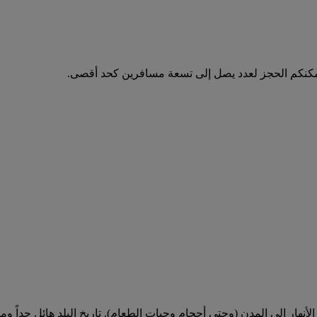
مكنكم الحجز لعدد يصل إلى تسعة مسافرين كحد أقصى.
أنهار إلى المدن (وحتى أحجام وجبات الطعام). تاريخ البلد هائل جداً 