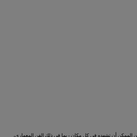
ومن الممكن أن تشهده في كل مكان - بما في ذلك الفن المعماري،