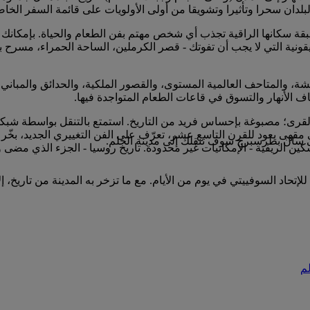
البلدان سحرا وتأثيرا وتشويقا من أولى الأولويات على قائمة السفر ال
طبقة سكانها الراقية تجذب أي شخص مهتم بفن الطعام والحياة. بإمكانك 
 الأيقونية التي لا يجب أن تفوتك - قصر الكرملين، الساحة الحمراء، مس
ة، والمتاحف العالمية المستوى، والقصور الملكية، والحدائق والمباني ا
 الأنهار والتسوق في قاعات الطعام المتواجدة فيها.
لقرى؛ مصبوغة بإحساس فريد من التاريخ. استمتع بالتنقل بواسطة شبكة
ي مقهى يعود للقرن التاسع عشر، تعرّف على الفن التغييري الجديد، بخّ
إلى سان بطرسبرج سوف تنقلك إلى مدينة الحلم.
 الريفية - الإمكانيات غير محدودة. تاريخ روسيا - الجزء الذي مضى وا
لإتحاد السوفييتي في يوم من الأيام. مع ما تزخر به المدينة من تاريخ،
لم