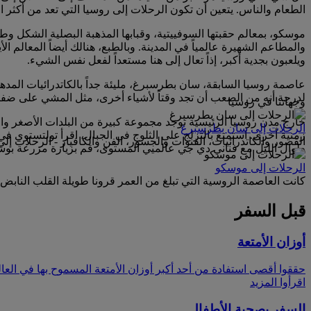
الطعام والناس. يتعين أن تكون الرحلات إلى روسيا التي تعد من أكثر 
موسكو، بمعالم حقبتها السوفييتية، وقبابها المذهبة البصلية الشكل و
والمطاعم الشهيرة عالمياً في المدينة. وبالطبع، هنالك أيضاً المعالم
ويلعبون بجدية أكبر، إذاً تعال إلى هنا مستعداً لفعل نفس الشيء.
عاصمة روسيا السابقة، سان بطرسبرغ، مليئة جداً بالكاتدرائيات المدهش
لدرجة أنه من الصعب أن تجد وقتاً لأشياء أخرى، مثل المشي على ضفاف
وجهاتنا في روسيا
خارج مدن روسيا الرئيسية توجد مجموعة كبيرة من البلدات الأصغر وا
الرحلات إلى سان بطرسبرغ
زمنية أخرى. استمتع بالتزلج على الثلوج في الجبال، اقرأ تولتستوي ف
القصور والكاتدرائيات، القنوات والجسور، الفن والكافيار - الرحلات 
طوال الليل مع فناني دي جي عالميي المستوى، قم بزيارة مزرعة بوشكين
الرحلات إلى موسكو
كانت العاصمة الروسية التي تبلغ من العمر قرونا طويلة القلب النابض ل
قبل السفر
أوزان الأمتعة
حققوا أقصى استفادة من أحد أكبر أوزان الأمتعة المسموح بها في العا
اقرأوا المزيد
السفر بصحبة الأطفال