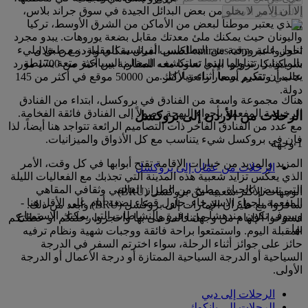
إلا أن الأمر لا يخلو من بعض البدائل الجيدة في سوق جراند بلاس،
التحقق من الأسعار
والذي يعتبر موطناً لبعض من الأماكن من الشرق الأوسط، تركيا
واليونان حيث يمكنك ملئ معدتك مقابل بضعة يوروهات. يبدو مجرد
تناول علبة ورقية من البطاطس الفرنسية المقلية، مع طبق مليء
احجزوا عبر emirates.com لكسب أميال سكاي واردز من خلال
بالمايونيز، تتناولها بينما تستكشف المعالم السياحية متعة بسيطة
شريكنا كارترولر، الذي تعاونا معه للمقارنة بين أكثر من 1700 مورد
يجب أن تتكرر يومياً أثناء زياراتك.
عالمي وتقديم أسعار رائعة لأكثر من 50000 موقع في أكثر من 145
دولة.
هناك مجموعة واسعة من الفنادق في بروكسل، ابتداء من الفنادق
الرخيصة المفعمة بأجواء البهجة وصولاً إلى الفنادق فائقة الفخامة.
الرحلات من الأردن إلى بروكسل
مع عدد من الفنادق الفاخر ذات التصاميم الرائعة تتواجد هنا أيضاً، لذا
فإن في بروكسل شيء يتناسب مع كل الأذواق والميزانيات.
1 وجهة
المزيد والمزيد من خيارات الإقامة تقتح أبوابها في كل وقت، الأمر
الرحلات من عمّان إلى بروكسل
الذي يعكس تزايد شعبية هذه المدينة التي تجذبك مع الفعاليات الليلة
التي تنبض بالحياة، مطبخ من الطراز العالمي وثقافي المقاهي
الوجهات الأكثر شعبية من بروكسل (BRU)
المفعمة بأجواء الاسترخاء. حاول قضاء بضعة أيام على الأقل هنا -
سافروا مع طيران الإمارات إلى بروكسل (BRU) وأبعد من ذلك.
وسوف تكون مندهشاً من وفرة والنشاطات التي يمكنك الاستمتاع
استوحوا الإلهام من وجهاتنا الموصى بها واحجزوا رحلتكم أو عطلتكم
بها.
المقبلة اليوم. واستمتعوا براحة فائقة ووجبات شهية ونظام ترفيه
حائز على جوائز أثناء الرحلة، سواء اخترتم السفر في الدرجة
السياحية أو الدرجة السياحية الممتازة أو درجة الأعمال أو الدرجة
الأولى.
الرحلات إلى دبي
الرحلات إلى بانكوك