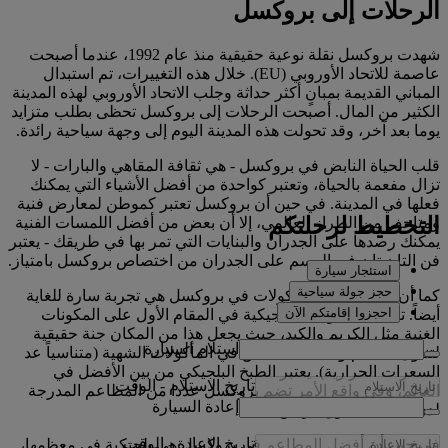
الرحلات إلى بروكسل
شهدت بروكسل نقلة نوعية حقيقية منذ عام 1992، عندما أصبحت
عاصمة للاتحاد الأوروبي (EU). خلال هذه التغييرات، تم استبدال
المباني القديمة بمبانٍ أكثر حداثة وجلب الاتحاد الأوروبي لهذه المدينة
الكثير من المال. أصبحت الرحلات إلى بروكسل تحظى بطلب متزايد
يوما بعد آخر، وقد تحولت هذه المدينة اليوم إلى وجهة سياحية رائدة.
قلب الحياة النابض في بروكسل - هي ثقافة المقاهي والبارات - لا
تزال مفعمة بالحياة، وتعتبر كواحدة من أفضل الأشياء التي يمكنك
فعلها في المدينة. في حين أن بروكسل تعتبر كموطن لمعارض فنية
التخطيط لرحلتكم
ومتاحف من الطراز العالمي، إلا أن بعض من أفضل اللمسات الفنية
يمكنك رصدها على الجدران والبنايات التي تمر بها في طريقك - يعتبر
فن التان تان في الرسم على الجدران من اختصاص بروكسل بامتياز.
استئجار سيارة
حجز جولة سياحية
كما أن تجربة تناول المأكولات في بروكسل هي تجربة سارة للغاية
احجزوا إقامتكم الآن
أيضاً. تعتمد المأكولات البلجيكية في المقام الأول على المكونات
الغنية مثل الكريم والكبد، حيث يجعل هذا من المكان جنة حقيقية
استلام السيارة
لتناول الطعام ومكاناً للانغماس في المأكولات الشهية (متناسياً عد
السعرات الحرارية). يعتبر الطبخ البلجيكي من بين الأفضل في
تاريخ الاستلام
-
الوقت
العالم، وفي واقع الأمر تضم بروكسل عددا من المطاعم المدرجة
إعادة السيارة
لدى ميشلان يفوق باريس.
تاريخ الإعادة
-
الوقت
في حين أن أفضل المطاعم في بروكسل هي بلجيكية في معظمها،