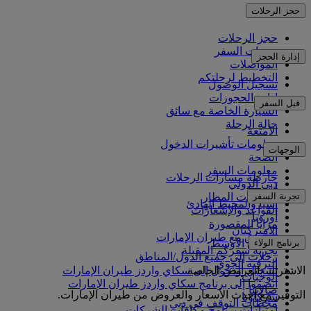
حجز الرحلات
حجز الرحلات
خدمات السفر
إدارة الحجز
المواصلات
التخطيط لرحلتكم
تسجيل الوصول
إدارة الحجوزات
قبل السفر
السيارة الخاصة مع سائق
حالة الرحلة
الأمتعة
معلومات تأشيرات الدخول
الوجهات
الصحة
معلومات السفر
خارطة مسارات الرحلات
دبي الدولي
أفريقيا
تجربة السفر
مواصلات المطار
آسيا والمحيط الهادئ
القواعد والإشعارات
أوروبا
مزايا المقصورة
الأميركتان
التسوق مع طيران الإمارات
برنامج الولاء
الشرق الأوسط
تجربة سفركم المقبلة
رحلات إلى جميع الدول/المناطق
الترفيه الجوي
الاشتراك بالعروض الخاصة
تسجيل الدخول إلى سكاي واردز طيران الإمارات
الوجبات
انضموا إلى برنامج سكاي واردز طيران الإمارات
صالاتنا
التوفير مع أحدث الأسعار والعروض من طيران الإمارات.
شركاؤنا
محطات التوقف في دبي
امتيازات برنامج مكافآت الشركات