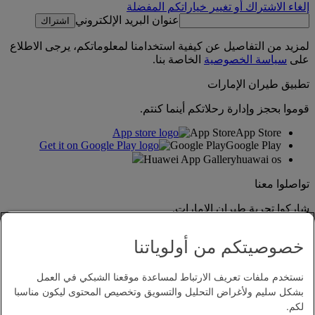
إلغاء الاشتراك أو تغيير خياراتكم المفضلة
عنوان البريد الإلكتروني
اشتراك
لمزيد من التفاصيل عن كيفية استخدامنا لمعلوماتكم، يرجى الاطلاع
على
سياسة الخصوصية
الخاصة بنا.
تطبيق طيران الإمارات
قوموا بحجز وإدارة رحلاتكم أينما كنتم.
App Store
App Store
Google Play
Google Play
Huawei App Gallery
huawai os
تواصلوا معنا
شاركوا تجربة طيران الإمارات.
خصوصيتكم من أولوياتنا
نستخدم ملفات تعريف الارتباط لمساعدة موقعنا الشبكي في العمل
بشكل سليم ولأغراض التحليل والتسويق وتخصيص المحتوى ليكون مناسبا
لكم.