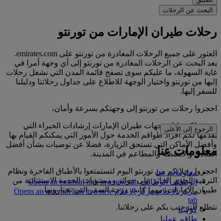
البحث عن الرحلات
رحلات طيران الإمارات من تورنتو
العثور على جميع الرحلات المغادرة من تورنتو على emirates.com.
يعد البحث عن الرحلات المغادرة من تورنتو إلى أي وجهة أمرا في
غاية السهولة، ما عليكم سوى تصفح قائمة المدن التي نشغل رحلات
إليها من تورنتو واختيار الوجهة للاطلاع على جداول رحلاتنا ودليلنا
للسفر إليها.
احجزوا رحلات من تورنتو إلى وجهتكم بسرعة وأمان،
ويوفر لكم دليل وجهات طيران الإمارات إرشادات الخبراء التي
الرجوع إلى الأعلى
يقدمها لكم أفراد طواقم الخدمة حول الأمور التي يمكنكم القيام بها
وأفضل الأماكن التي تستحق الزيارة، فضلا عن توصيات بشأن أفضل
معلومات عنا
الفنادق والأنشطة والمطاعم في المدينة.
احجزوا رحلاتكم من تورنتو اليوم لتستمتعوا بالأطباق الفاخرة ونظام
معلومات عنا
الترفيه الجوي الحائز على جوائز ومستويات الخدمة الاستثنائية من
الوظائف
الوظائف Opens an external link in a new tab
طيران الإمارات، مهما كانت درجة السفر التي تختارونها.
مركز الإعلام
مركز الإعلام Opens an external link in a new
tab
نتطلع للترحيب بكم على رحلاتنا.
كوكبنا
طاقم عملنا