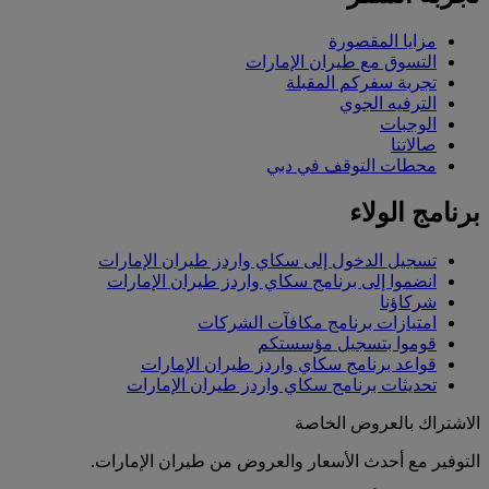
مزايا المقصورة
التسوق مع طيران الإمارات
تجربة سفركم المقبلة
الترفيه الجوي
الوجبات
صالاتنا
محطات التوقف في دبي
برنامج الولاء
تسجيل الدخول إلى سكاي واردز طيران الإمارات
انضموا إلى برنامج سكاي واردز طيران الإمارات
شركاؤنا
امتيازات برنامج مكافآت الشركات
قوموا بتسجيل مؤسستكم
قواعد برنامج سكاي واردز طيران الإمارات
تحديثات برنامج سكاي واردز طيران الإمارات
الاشتراك بالعروض الخاصة
التوفير مع أحدث الأسعار والعروض من طيران الإمارات.