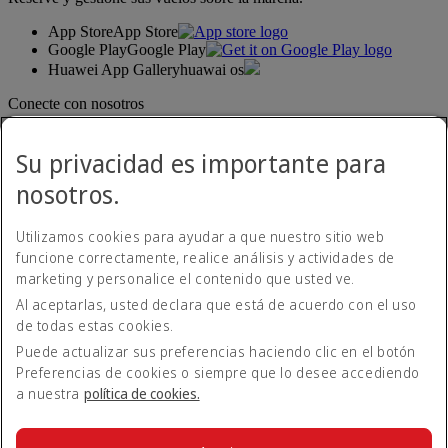
App Store
App Store
Google Play
Google Play
Huawei App Gallery
huawai os
Conecte con nosotros
Comparta su experiencia Emirates.
Su privacidad es importante para
nosotros.
Utilizamos cookies para ayudar a que nuestro sitio web
funcione correctamente, realice análisis y actividades de
marketing y personalice el contenido que usted ve.
Al aceptarlas, usted declara que está de acuerdo con el uso
Declaración de accesibilidad
de todas estas cookies.
Contacte con nosotros
Política de privacidad
Puede actualizar sus preferencias haciendo clic en el botón
Condiciones generales
Preferencias de cookies o siempre que lo desee accediendo
Política de cookies
a nuestra
política de cookies.
Ciberseguridad
Declaración de transparencia de la Ley sobre la Esclavitud
Moderna