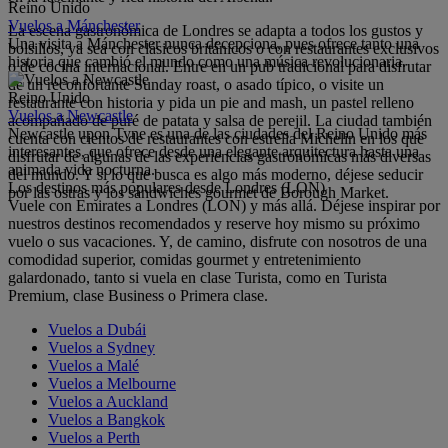
Reino Unido
Vuelos a Mánchester
La escena gastronómica de Londres se adapta a todos los gustos y
Una visita a Mánchester nunca decepciona, pues ofrece tanto una
bolsillos, ya sea con clásicos británicos o con restaurantes exclusivos
historia que cambió el mundo como una música revolucionaria.
o de cocina internacional. Entre en un pub tradicional para disfrutar
de un reconfortante Sunday roast, o asado típico, o visite un
Reino Unido
restaurante con historia y pida un pie and mash, un pastel relleno
Vuelos a Newcastle
acompañado de puré de patata y salsa de perejil. La ciudad también
Newcastle upon Tyne es una de las ciudades del Reino Unido más
cuenta con cientos de restaurantes con estrella Michelin en los que
interesantes, que ofrece desde una elegante arquitectura hasta una
disfrutar de algunas de las experiencias gastronómicas más diversas
animada vida nocturna.
del mundo. Y si lo que busca es algo más moderno, déjese seducir
Los destinos más populares desde Londres (LON)
por las ostras y los sándwiches gourmet de Borough Market.
Vuele con Emirates a Londres (LON) y más allá. Déjese inspirar por
nuestros destinos recomendados y reserve hoy mismo su próximo
vuelo o sus vacaciones. Y, de camino, disfrute con nosotros de una
comodidad superior, comidas gourmet y entretenimiento
galardonado, tanto si vuela en clase Turista, como en Turista
Premium, clase Business o Primera clase.
Vuelos a Dubái
Vuelos a Sydney
Vuelos a Malé
Vuelos a Melbourne
Vuelos a Auckland
Vuelos a Bangkok
Vuelos a Perth