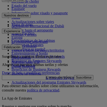
Servicio de chófer
Estado del vuelo
Equipaje
Información sobre visado y pasaporte
Nuestros destinos
Salud
Actualizaciones sobre viajes
Mapa de rutas
Aeropuerto Internacional de Dubái
África
Desde y hasta el aeropuerto
Experiencia
Asia y Pacífico
Normas y avisos
Europa
Características de las cabinas
El continente americano
Comprar en Emirates
Oriente Próximo
Fidelización
¿Qué ofrece su vuelo?
Vuelos a todos los países/territorios
Entretenimiento a bordo
Suscribirse a nuestras ofertas especiales
Inicie sesión en Emirates Skywards
Gastronomía
Regístrese en Emirates Skywards
Nuestras salas VIP
Ahorre con nuestras últimas tarifas y ofertas
Nuestros socios
Dubai Stopover
Beneficios de Business Rewards
Darse de baja o modificar preferencias
Inscriba su empresa
Correo electrónico
Suscribirse
Normativa del programa Emirates Skywards
Actualizaciones del programa Emirates Skywards
Para obtener más detalles sobre cómo utilizamos su información,
consulte nuestra
política de privacidad
.
La App de Emirates
Reserve y gestione sus vuelos sobre la marcha.