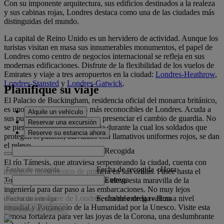
Con su imponente arquitectura, sus edificios destinados a la realeza
y sus cabinas rojas, Londres destaca como una de las ciudades más
distinguidas del mundo.
La capital de Reino Unido es un hervidero de actividad. Aunque los
turistas visitan en masa sus innumerables monumentos, el papel de
Londres como centro de negocios internacional se refleja en sus
modernas edificaciones. Disfrute de la flexibilidad de los vuelos de
Emirates y viaje a tres aeropuertos en la ciudad:
Londres-Heathrow
,
Londres-Stansted
y
Londres-Gatwick
.
Planifique su viaje
El Palacio de Buckingham, residencia oficial del monarca británico,
es uno de los monumentos más reconocibles de Londres. Acuda a
Alquile un vehículo
sus puertas por la mañana para presenciar el cambio de guardia. No
Reservar una excursión
se pierda esta célebre ceremonia durante la cual los soldados que
Reserve su estancia ahora
protegen el palacio, ataviados con llamativos uniformes rojos, se dan
el relevo.
Recogida
El río Támesis, que atraviesa serpenteando la ciudad, cuenta con
Fecha de recogida
-
Hora
múltiples monumentos de primera en sus orillas. Pasee hasta el
Entrega
Tower Bridge y observe cómo se eleva esta maravilla de la
ingeniería para dar paso a las embarcaciones. No muy lejos
Fecha de entrega
-
Hora
encontrará la Torre de Londres, símbolo de la realeza a nivel
mundial y Patrimonio de la Humanidad por la Unesco. Visite esta
Consulte las tarifas
famosa fortaleza para ver las joyas de la Corona, una deslumbrante