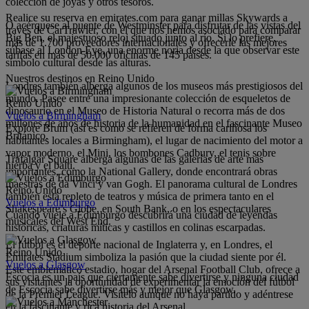
colección de joyas y otros tesoros.
Realice su reserva en emirates.com para ganar millas Skywards a
O acérquese al puente de Westminster para disfrutar de las vistas del
través de CarTrawler, con el que nos hemos asociado para comparar
Big Ben, el majestuoso reloj situado junto al río. Si lo prefiere,
más de 1.700 proveedores internacionales y ofrecerle las mejores
súbase al London Eye, una enorme noria desde la que observar este
tarifas en más de 50.000 oficinas de 145 países.
símbolo cultural desde las alturas.
Nuestros destinos en Reino Unido
Londres también alberga algunos de los museos más prestigiosos del
mundo. Pasee entre una impresionante colección de esqueletos de
Reino Unido
dinosaurio en el Museo de Historia Natural o recorra más de dos
Vuelos a Birmingham
millones de años de historia de la humanidad en el fascinante Museo
Explore Brum (así es como se refieren de forma cariñosa los
Británico.
habitantes locales a Birmingham), el lugar de nacimiento del motor a
vapor moderno, el Mini, los bombones Cadbury, el tenis sobre
Trafalgar Square alberga algunas de las galerías de arte más
hierba y el balti.
importantes, como la National Gallery, donde encontrará obras
maestras de da Vinci y van Gogh. El panorama cultural de Londres
Reino Unido
también está repleto de teatros y música de primera tanto en el
Vuelos a Edimburgo
Shakespeare’s Globe, en South Bank, o en los espectaculares
Cuando vuele a Edimburgo descubrirá una ciudad de leyendas
musicales del West End.
históricas, criaturas míticas y castillos en colinas escarpadas.
El fútbol es el deporte nacional de Inglaterra y, en Londres, el
Reino Unido
Emirates Stadium simboliza la pasión que la ciudad siente por él.
Vuelos a Glasgow
Este emblemático estadio, hogar del Arsenal Football Club, ofrece a
Escocia es un país que ciertamente sabe divertirse y ninguna ciudad
sus visitantes la oportunidad de experimentar la emoción del fútbol
de Escocia sabe divertirse más y mejor que Glasgow.
de la Premier League. Visítelo aunque no haya partido y adéntrese
en la fascinante y rica historia del Arsenal.