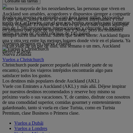
Consulte las tarifas
Como la mayoría de los neozelandeses, las personas que viven en
Auckland son amables, acogedores y dispuestos siempre a compartir
Realice su reserva en emirates.com para ganar millas Skywards a
lo que tienen, sobre todo si se trata de viajeros interesantes y con
través de CarTrawler, con el que nos hemos asociado para comparar
buena voluntad. El ritmo de la vida es un poco más rápido aquí que
más de 1.700 proveedores internacionales y ofrecerle las mejores
en ninguna otra parte de las islas Sur y Norte, pero los residentes
tarifas en más de 50.000 oficinas de 145 países.
siempre lucen una sonrisa. Saben que tienen suerte: Auckland figura
una y otra vez entre los mejores lugares donde vivir en el planeta. Ya
Nuestros destinos en Nueva Zelanda
sea un viaje de un par de días, una semana o un mes, Auckland
merece la pena.
Nueva Zelanda
Vuelos a Christchurch
Christchurch puede parecer pequeña (ahí reside parte de su
encanto), pero los viajeros intrépidos encontrarán algo para
satisfacer todos los gustos.
Los destinos más populares desde Auckland (AKL)
Vuele con Emirates a Auckland (AKL) y más allá. Déjese inspirar
por nuestros destinos recomendados y reserve hoy mismo su
próximo vuelo o sus vacaciones. Y, de camino, disfrute con nosotros
de una comodidad superior, comidas gourmet y entretenimiento
galardonado, tanto si vuela en clase Turista, como en Turista
Premium, clase Business o Primera clase.
Vuelos a Dubái
Vuelos a Londres