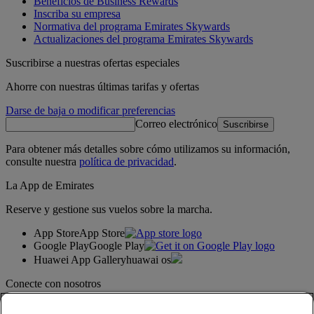
Beneficios de Business Rewards
Inscriba su empresa
Normativa del programa Emirates Skywards
Actualizaciones del programa Emirates Skywards
Suscribirse a nuestras ofertas especiales
Ahorre con nuestras últimas tarifas y ofertas
Darse de baja o modificar preferencias
Correo electrónico
Suscribirse
Para obtener más detalles sobre cómo utilizamos su información,
consulte nuestra
política de privacidad
.
La App de Emirates
Reserve y gestione sus vuelos sobre la marcha.
App Store
App Store
Google Play
Google Play
Huawei App Gallery
huawai os
Conecte con nosotros
Comparta su experiencia Emirates.