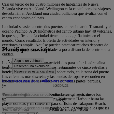
Casi un tercio de los cuatro millones de habitantes de Nueva
Zelanda vive en Auckland. Wellington es la capital pero los viajeros
descubrirán en Auckland una ciudad bulliciosa que rivaliza con el
centro económico del país.
La ciudad se asienta entre dos puertos, entre el mar de Tasmania y el
océano Pacífico. A 20 kilómetros del centro urbano hay 48 volcanes,
lo que significa que la ciudad tiene una topografía única en el
mundo. Como resultado, la oferta de actividades en interior y
exteriores es amplia. Aquí se pueden practicar muchos deportes de
Planifique su viaje
aventura y muchas más actividades a poca distancia del centro de la
ciudad.
Alquile un vehículo
Los viajeros que no busquen actividades para subir la adrenalina
Reservar una excursión
tienen a su disposición numerosos restaurantes de cinco estrellas y
Reserve su estancia ahora
hoteles de lujo por toda la ciudad, sobre todo, en la zona del puerto.
Las cafeterías más discretas y las tiendas de ropa se esconden en
Inicie sesión para ganar millas con sus viajes
muchas esquinas. Zonas verdes hay por todas partes: parques,
Recogida
jardines y senderos.
Gran parte de la acción se concentra cerca del agua, desde los
Fecha de recogida
-
Hora
restaurantes, clubes y boutiques en Waitemata Harbour hasta las
Entrega
playas doradas y las cafeterías para surfistas de Takapuna Beach.
Resumiendo, Auckland es un paraíso para los viajeros a los que les
Fecha de entrega
-
Hora
guste estar al aire libre.