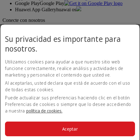
Google Play
Google Play
Huawei App Gallery
huawai os
Conecte con nosotros
Comparta su experiencia Emirates.
Su privacidad es importante para
nosotros.
Utilizamos cookies para ayudar a que nuestro sitio web
funcione correctamente, realice análisis y actividades de
marketing y personalice el contenido que usted ve.
Al aceptarlas, usted declara que está de acuerdo con el uso
Declaración de accesibilidad
de todas estas cookies.
Contacte con nosotros
Política de privacidad
Puede actualizar sus preferencias haciendo clic en el botón
Condiciones generales
Preferencias de cookies o siempre que lo desee accediendo
Política de cookies
a nuestra
política de cookies.
Ciberseguridad
Declaración de transparencia de la Ley sobre la Esclavitud
Moderna
Aceptar
Mapa del sitio web