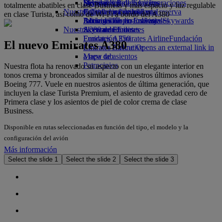
Bebidas
Diversión para los niños
Sostenibilidad en las operaciones
Skywards Rail
Móvil y app de Emirates
totalmente abatibles en clase Business y más espacio y luz regulable
Nuestra flota
Juguetes infantiles
Política medioambiental
Calculadora de millas
Cancelar o cambiar una reserva
en clase Turista, así como de Wi-Fi a bordo del A380
Boeing 777
Actividades para niños
Informes medioambientales
Inicie sesión en Emirates Skywards
Alteraciones en los viajes
Nuestras comunidades
A380 de Emirates
Skywards+
Acerca de Emirates
Emirates A350
Fundación Emirates Airline
Fundación
El nuevo Emirates A380
Emirates Executive
Emirates Airline Opens an external link in
Mapa de asientos
a new tab
Patrocinios
Nuestra flota ha renovado su aspecto con un elegante interior en
tonos crema y bronceados similar al de nuestros últimos aviones
Boeing 777. Vuele en nuestros asientos de última generación, que
incluyen la clase Turista Premium, el asiento de gravedad cero de
Primera clase y los asientos de piel de color crema de clase
Business.
Disponible en rutas seleccionadas en función del tipo, el modelo y la
configuración del avión
Más información
Select the slide 1
Select the slide 2
Select the slide 3