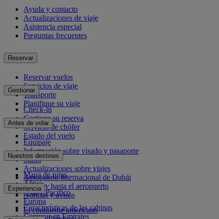
Ayuda y contacto
Actualizaciones de viaje
Asistencia especial
Preguntas frecuentes
Reservar
Reservar vuelos
Servicios de viaje
Gestionar
Transporte
Planifique su viaje
Check-in
Gestione su reserva
Antes de volar
Servicio de chófer
Estado del vuelo
Equipaje
Información sobre visado y pasaporte
Nuestros destinos
Salud
Actualizaciones sobre viajes
Mapa de rutas
Aeropuerto Internacional de Dubái
África
Desde y hasta el aeropuerto
Experiencia
Asia y Pacífico
Normas y avisos
Europa
Características de las cabinas
El continente americano
Comprar en Emirates
Oriente Próximo