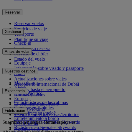
Reservar
Reservar vuelos
Servicios de viaje
Gestionar
Transporte
Planifique su viaje
Check-in
Gestione su reserva
Antes de volar
Servicio de chófer
Estado del vuelo
Equipaje
Información sobre visado y pasaporte
Nuestros destinos
Salud
Actualizaciones sobre viajes
Mapa de rutas
Aeropuerto Internacional de Dubái
África
Desde y hasta el aeropuerto
Experiencia
Asia y Pacífico
Normas y avisos
Europa
Características de las cabinas
El continente americano
Comprar en Emirates
Oriente Próximo
Fidelización
¿Qué ofrece su vuelo?
Vuelos a todos los países/territorios
Entretenimiento a bordo
Suscribirse a nuestras ofertas especiales
Inicie sesión en Emirates Skywards
Gastronomía
Regístrese en Emirates Skywards
Nuestras salas VIP