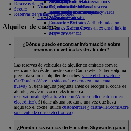
Bebidas
Diversión para los niños
Sostenibilidad en las operaciones
Skywards Rail
Móvil y app de Emirates
Reservas de hotel
Nuestra flota
Juguetes infantiles
Política medioambiental
Calculadora de millas
Cancelar o cambiar una reserva
Seguro
Boeing 777
Actividades para niños
Informes medioambientales
Inicie sesión en Emirates Skywards
Alteraciones en los viajes
Reservas de visitas y atracciones
Nuestras comunidades
A380 de Emirates
Skywards+
Acerca de Emirates
Emirates A350
Fundación Emirates Airline
Fundación
Alquiler de coches
Emirates Executive
Emirates Airline Opens an external link in
Mapa de asientos
a new tab
Patrocinios
¿Dónde puedo encontrar información sobre
reservas de vehículos de alquiler?
Las reservas de vehículos de alquiler en emirates.com se
realizan a través de nuestro socio CarTrawler. Si tiene alguna
pregunta sobre el alquiler de coches,
visite el sitio web de
CarTrawler
(Abre un sitio web externo en una ventana
nueva)
. Si tiene alguna pregunta antes de recoger el coche de
alquiler, envíe un correo electrónico a
reservationsdept@cartrawler.com
(Abre su cliente de correo
electrónico)
.
Si tiene alguna pregunta una vez que haya
alquilado el coche, utilice
customercare@cartrawler.com
(Abre
su cliente de correo electrónico)
.
¿Pueden los socios de Emirates Skywards ganar