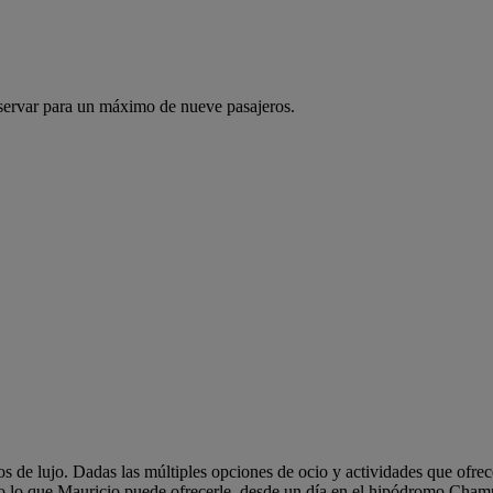
servar para un máximo de nueve pasajeros.
ros de lujo. Dadas las múltiples opciones de ocio y actividades que ofr
odo lo que Mauricio puede ofrecerle, desde un día en el hipódromo Champ 