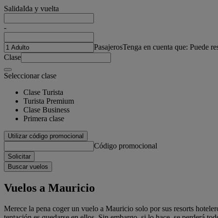
Salida
Ida y vuelta
-
Pasajeros
Tenga en cuenta que: Puede re
Clase
Seleccionar clase
Clase Turista
Turista Premium
Clase Business
Primera clase
Utilizar código promocional
Código promocional
Solicitar
Buscar vuelos
Vuelos a Mauricio
Merece la pena coger un vuelo a Mauricio solo por sus resorts hotele
tentación es quedarse en ellos. Sin embargo, si lo hace, se perderá t