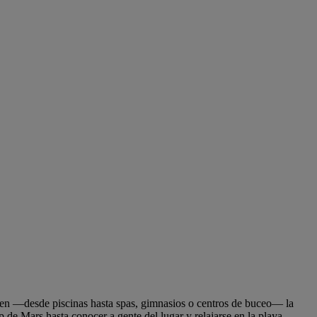
ecen —desde piscinas hasta spas, gimnasios o centros de buceo— la
de Mars hasta conocer a gente del lugar y relajarse en la playa.