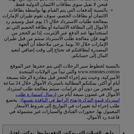
فنحن لا نقبل سوى بطاقات الائتمان الدولية فقط.
بالنسبة للدفعات التي يتم القيام بها بواسطة بطاقات
الائتمان أو بطاقات الخصم، سوف تقوم طيران الإمارات
بمعالجة طلبات الاسترداد خلال 15 يوم عمل وسيتم رد
الأموال إلى البطاقة الائتمانية أو بطاقة الخصم التي تم
استخدامها عند الدفع عبر الإنترنت. إذا تم الحجز من
الهند فإن معالجة طلب الاسترداد ستتم من قبل طيران
الإمارات خلال 30 يوما. يرجى ملاحظة أن الجهة
المصدرة لبطاقتكم قد تحتاج إلى وقت إضافي لتعيد
المال إلى حسابكم.
بالنسبة لخطوط سير الرحلات التي يتم حجزها عبر الموقع
www.emirates.com/us والتي تبدأ من الولايات المتحدة
الأميركية، وحيث يتم إجراء الحجز قبل مغادرة الرحلة بسبعة
أيام أو أكثر، يمكنكم المطالبة باسترداد الأموال خلال 24 ساعة
من الحجز من دون أي غرامات. ستتم معالجة طلب استرداد
الأموال في غضون سبعة أيام من
إرسال استمارة طلب
استرداد قيمة التذكرة
(يفتح الرابط في النافذة نفسها)
. يخضع
طلب إجراء أية تغييرات في التواريخ إلى شروط الأسعار
المعمول بها. حجوزات الفنادق والسيارات غير مشمولة في
قاعدة رد الأموال.
ما هي العملات التي يمكنني الدفع بها وهل يمكنني اختيار