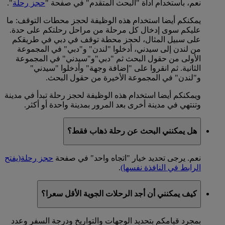
نعم، باستخدام أداة "البحث المتقدم" في صفحة "
حجز رحلة
".
يمكنكم أيضا استخدام هذه الوظيفة لحجز محطات التوقف: ما
عليكم سوى إدخال كل مرحلة من مراحل رحلتكم على حدة.
على سبيل المثال، لحجز محطة توقف في دبي في طريقكم
من لندن إلى سيدني، أدخلوا "لندن" و"دبي" في المجموعة
الأولى من حقول البحث ثم "دبي"و"سيدني" في المجموعة
الثانية. ثم انقروا على "إضافة وجهة" وأدخلوا "سيدني"
و"لندن" في المجموعة الأخيرة من حقول البحث.
ويمكنكم أيضا استخدام هذه الوظيفة لحجز رحلة تبدأ في مدينة
وتنتهي في مدينة أخرى بعد المرور بمدينة واحدة أو أكثر.
هل يمكنني البحث عن رحلة ذهاب فقط؟
نعم. يرجى تحديد خيار "اتجاه واحد" في صفحة
حجز رحلة
(يفتح
الرابط في النافذة نفسها)
.
كيف يمكنني أن أجد الرحلات الجوية الأقل سعرا؟
بمجرد قيامكم بتحديد الوجهات والتواريخ ودرجة السفر وعدد