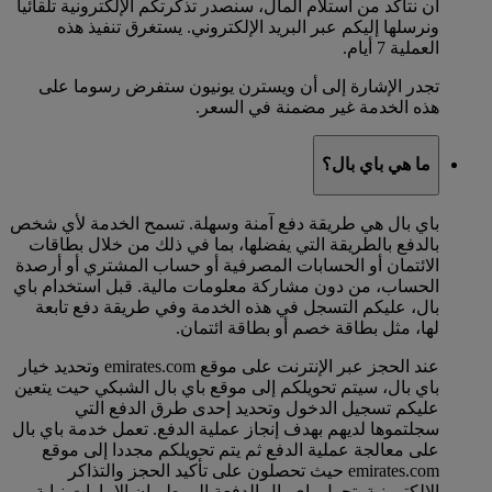
أن نتأكد من استلام المال، سنصدر تذكرتكم الإلكترونية تلقائيا
ونرسلها إليكم عبر البريد الإلكتروني. يستغرق تنفيذ هذه
العملية 7 أيام.
تجدر الإشارة إلى أن ويسترن يونيون ستفرض رسوما على
هذه الخدمة غير مضمنة في السعر.
ما هي باي بال؟
باي بال هي طريقة دفع آمنة وسهلة. تسمح الخدمة لأي شخص
بالدفع بالطريقة التي يفضلها، بما في ذلك من خلال بطاقات
الائتمان أو الحسابات المصرفية أو حساب المشتري أو أرصدة
الحساب، من دون مشاركة معلومات مالية. قبل استخدام باي
بال، عليكم التسجل في هذه الخدمة وفي طريقة دفع تابعة
لها، مثل بطاقة خصم أو بطاقة ائتمان.
عند الحجز عبر الإنترنت على موقع emirates.com وتحديد خيار
باي بال، سيتم تحويلكم إلى موقع باي بال الشبكي حيت يتعين
عليكم تسجيل الدخول وتحديد إحدى طرق الدفع التي
سجلتموها لديهم بهدف إنجاز عملية الدفع. تعمل خدمة باي بال
على معالجة عملية الدفع ثم يتم تحويلكم مجددا إلى موقع
emirates.com حيث تحصلون على تأكيد الحجز والتذاكر
الإلكترونية. تحول باي بال الدفعة إلى طيران الإمارات نيابة