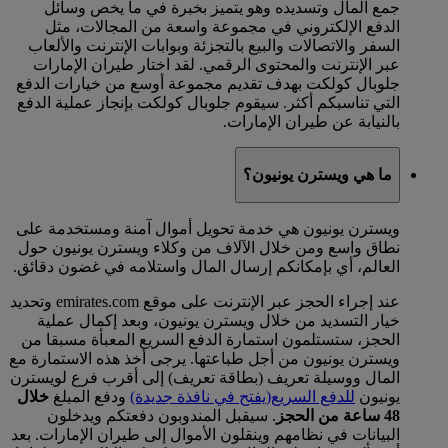
جمع المال وتسديده وهو يتميز بخبرة في ما يخص وسائل
الدفع الإلكتروني في مجموعة واسعة من المجالات، مثل
السفر والاتصالات والبيع بالتجزئة وبوابات الإنترنت والألعاب
عبر الإنترنت والمحتوى الرقمي. لقد اختار طيران الإمارات
جلوبال كولكت بهدف تقديم مجموعة أوسع من خيارات الدفع
التي تناسبكم أكثر. سيقوم جلوبال كولكت بإنجاز عملية الدفع
بالنيابة عن طيران الإمارات.
ما هي ويسترن يونيون؟
ويسترن يونيون هي خدمة تحويل أموال آمنة ومستخدمة على
نطاق واسع ومن خلال الآلاف من وكلاء ويسترن يونيون حول
العالم، أي بإمكانكم إرسال المال واستلامه في غضون دقائق.
عند إجراء الحجز عبر الإنترنت على موقع emirates.com وتحديد
خيار التسديد من خلال ويسترن يونيون، وبعد إكمال عملية
الحجز، ستستلمون استمارة الدفع السريع المعبأة مسبقا من
ويسترن يونيون من أجل طباعتها. يرجى أخذ هذه الاستمارة مع
المال ووسيلة تعريف (بطاقة تعريف) إلى أقرب فرع لويسترن
يونيون
للدفع السريع
(يفتح في نافذة جديدة)
ودفع المبلغ
خلال
48 ساعة من الحجز
. سيقبل المندوبون دفعتكم ويدخلون
البيانات في نظامهم وينقلون الأموال إلى طيران الإمارات. بعد