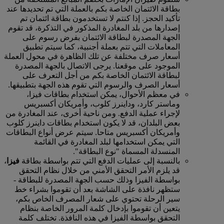
بطاقة الائتمان الخاصة بكم بالعملة التي تم تحديدها عند
تأكيد الحجز. إذا كنتم لا تستخدمون بطاقة ائتمان تم
إصدارها من بلد المغادرة المذكور في التذكرة، قد تقوم
الجهة المصدرة لبطاقة الائتمان بفرض رسوم على
المعاملات التي تتم بعملة أجنبية، كما سيتم تطبيق
أسعار صرف مختلفة عن تلك الظاهرة في محول العملة
الموجود على موقعنا. يرجى الاتصال بالجهة المصدرة
لبطاقة الائتمان الخاصة بكم من أجل التعرف على
أسعار الصرف والرسوم التي تقوم هذه الجهة بتطبيقها.
في معظم الأحوال، يمكن استخدام بطاقات فيزا،
وماستر كارد، وداينرز كلوب، وأمريكان أكسبريس
لإجراء عملية الدفع. ومن ناحية أخرى، عند المغادرة من
بعض البلدان، قد لا يكون استخدام بطاقات داينرز كلوب
وأمريكان أكسبريس متاحا. سيتم عرض أنواع البطاقات
التي يمكن استخدامها لبلد المغادرة في القائمة
المنسدلة المسماة "نوع البطاقة".
بالنسبة إلى عمليات الدفع التي تتم بواسطة بطاقة
فيزا
،
قد يلزم الأمر التحقق الأمني من خلال نظام التحقق
بواسطة الفيزا وذلك حسب الجهة المصدرة للبطاقة ‑
ستظهر نافذة على الشاشة بعد أن تقوموا بشراء خط
سير الرحلة تحتوي على شعار المصرف الخاص بكم،
يتعين أن تقوموا بإدخال كلمة المرور الخاصة بنظام
التحقق بواسطة الفيزا في هذه النافذة. تختلف كلمة