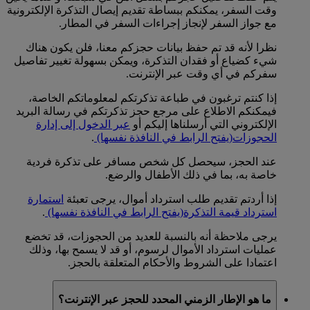
وقت السفر، يمكنكم ببساطة تقديم إيصال التذكرة الإلكترونية
مع جواز السفر لإنجاز إجراءات السفر في المطار.
نظرا لأنه قد تم حفظ بيانات حجزكم معنا، فلن يكون هناك
شيء كضياع أو فقدان التذكرة، ويمكن بسهولة تغيير تفاصيل
سفركم في أي وقت عبر الإنترنت.
إذا كنتم ترغبون في طباعة تذكرتكم لمعلوماتكم الخاصة،
فيمكنكم الاطلاع على مرجع حجز تذكرتكم في رسالة البريد
الإلكتروني التي أرسلناها إليكم أو
عبر الدخول إلى إدارة
الحجوزات
(يفتح الرابط في النافذة نفسها)
.
عند الحجز، سيحصل كل شخص مسافر على تذكرة فردية
خاصة به، بما في ذلك الأطفال والرضع.
إذا أردتم تقديم طلب استرداد أموال، يرجى تعبئة
استمارة
استرداد قيمة التذكرة
(يفتح الرابط في النافذة نفسها)
.
يرجى ملاحظة أنه بالنسبة للعديد من الحجوزات، قد تخضع
عمليات استرداد الأموال لرسوم، أو قد لا يسمح بها، وذلك
اعتمادا على الشروط والأحكام المتعلقة بالحجز.
ما هو الإطار الزمني المحدد للحجز عبر الإنترنت؟