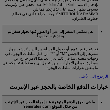
بإدخال الاسم Mr John Adam Smith عند الحجز عبر الإنترنت،
فسوف يظهر الإسم على تذكرتكم كما يلي
SMITH/JOHNADAMMR. وهذا إجراء عادي في قطاع
خطوط الطيران.
هل يمكنني السفر إلى دبي أو العبور فيها بجواز سفر لم
يحدد فيه الجنس؟
قد يتم رفض عبور أو دخول المسافرين الذين لا يشير جواز
سفرهم إلى الجنس "M" أو "F" من قبل سلطات الهجرة في
وجهات معينة، بما في ذلك دبي. يعد هذا الأمر خارج عن
سيطرة طيران الإمارات، ولن نتحمل أي مسؤولية تجاهكم في
ما يتعلق بقرارات سلطات الهجرة.
الرجوع إلى الأعلى
خيارات الدفع الخاصة بالحجز عبر الإنترنت
ما هي طرق الدفع المتوفرة عند إجراء الحجز عبر الإنترنت
من خلال الموقع emirates.com؟