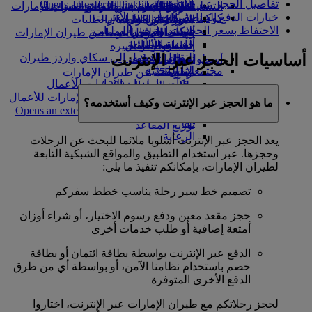
تفاصيل الحجز عبر الإنترنت
Opens an external link in a new tab
in a new tab
التسلية للأطفال
السوق الحرة
تجربتكم على متن الطائرة
تناول الطعام في الدرجة السياحية
السفر لأصحاب الهمم مع طيران الإمارات
خيارات الدفع الخاصة بالحجز عبر الإنترنت
كوكبنا
شركاؤنا
الممتازة
متجرنا الرسمي
الأدوات والموارد
الترفيه عن الأطفال
المساعدة الخاصة والطلبات
الاحتفاظ بسعر الحجز
سكاي واردز رايل
الاستدامة في العمليات
ألعاب الأطفال
وجبات الدرجة السياحية
الهاتف المتحرك وتطبيق طيران الإمارات
حاسبة الأميال
السياسة البيئية
المشروبات
أنشطة للأطفال
إلغاء حجز أو تغييره
أساسيات الحجز عبر الإنترنت
التقارير البيئية
تسجيل الدخول إلى سكاي واردز طيران
أسطول طائراتنا
تعطل الرحلات
الإمارات
مجتمعاتنا المحلية
بوينج 777
معلومات عن طيران الإمارات
سكاي واردز+
مؤسسة طيران الإمارات للأعمال
طائرة الإمارات A380
الإنسانية
مؤسسة طيران الإمارات للأعمال
A350 طائرة الإمارات
ما هو الحجز عبر الإنترنت وكيف أستخدمه؟
الإنسانية Opens an external link in a new
الإمارات للطيران الخاص
tab
توزيع المقاعد
الرعاية
يعد الحجز عبر الإنترنت أسلوبا ملائما للبحث عن الرحلات
وحجزها. عبر استخدام التطبيق والمواقع الشبكية التابعة
لطيران الإمارات، بإمكانكم تنفيذ ما يلي:
تصميم خط سير رحلة يناسب خطط سفركم
حجز مقعد معين ودفع رسوم الاختيار، أو شراء أوزان
أمتعة إضافية أو طلب خدمات أخرى
الدفع عبر الإنترنت بواسطة بطاقة ائتمان أو بطاقة
خصم باستخدام نظامنا الآمن، أو بواسطة أي من طرق
الدفع الأخرى المتوفرة
لحجز رحلاتكم مع طيران الإمارات عبر الإنترنت، اختاروا