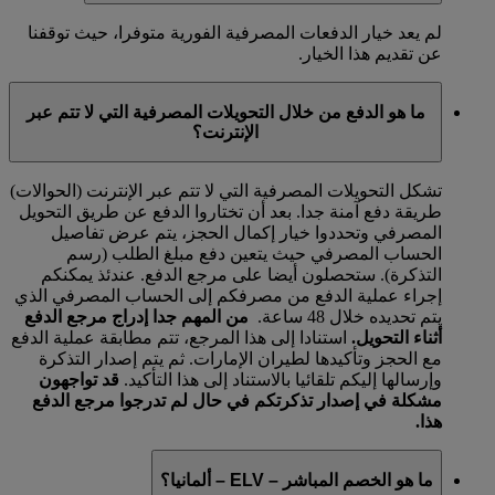
لم يعد خيار الدفعات المصرفية الفورية متوفرا، حيث توقفنا
عن تقديم هذا الخيار.
ما هو الدفع من خلال التحويلات المصرفية التي لا تتم عبر
الإنترنت؟
تشكل التحويلات المصرفية التي لا تتم عبر الإنترنت (الحوالات)
طريقة دفع آمنة جدا. بعد أن تختاروا الدفع عن طريق التحويل
المصرفي وتحددوا خيار إكمال الحجز، يتم عرض تفاصيل
الحساب المصرفي حيث يتعين دفع مبلغ الطلب (رسم
التذكرة). ستحصلون أيضا على مرجع الدفع. عندئذ يمكنكم
إجراء عملية الدفع من مصرفكم إلى الحساب المصرفي الذي
يتم تحديده خلال 48 ساعة.
من المهم جدا إدراج مرجع الدفع
أثناء التحويل.
استنادا إلى هذا المرجع، تتم مطابقة عملية الدفع
مع الحجز وتأكيدها لطيران الإمارات. ثم يتم إصدار التذكرة
وإرسالها إليكم تلقائيا بالاستناد إلى هذا التأكيد.
قد تواجهون
مشكلة في إصدار تذكرتكم في حال لم تدرجوا مرجع الدفع
هذا.
ما هو الخصم المباشر – ELV – ألمانيا؟