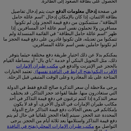
الحصول على بطاقة الصعود إلى الطائرة.
في صفحة
إدخال معلومات الدفع
حيث يتم إدخال تفاصيل
بطاقة الائتمان، إذا كان بالإمكان إدخال "اسم عائلة حامل
البطاقة"، ستتمكنون من دفع قيمة الحجز وإن لم تكونوا
مسافرين ولا تحملون نفس اسم عائلة أحد المسافرين. إذا
ظهر "اسم عائلة حامل البطاقة" في القائمة المنسدلة ولم
تتمكنوا من تعديله، فلن تكونوا قادرين على دفع قيمة الحجز ما
لم تكونوا حاملين نفس اسم عائلة المسافرين.
يمكنكم بدلا عن ذلك اختيار طريقة دفع مختلفة حيثما يتوفر
ذلك، مثل التحويل البنكي أو خدمة "باي بال" أو ببساطة القيام
بالحجز عبر الإنترنت والدفع في
مكتب طيران الإمارات
الأقرب إليكم
(يفتح الرابط في النافذة نفسها)
. تعتمد الخيارات
المتاحة على بلد المغادرة وعلى الوقت المتبقي قبل الرحلة.
يرجى ملاحظة أن سعر التذكرة صالح للدفع فقط في الدولة
التي ستغادرون منها. طبقا لقواعد حجز التذاكر، قد يختلف
سعر التذكرة إذا كنتم ترغبون في دفع قيمة التذاكر في أحد
مكاتب طيران الإمارات في الدول الأخرى، أو قد لا يكون
بإمكانكم في بعض الحالات دفع قيمة التذاكر خارج الدولة
المحددة عند الحجز. سيتم إلغاء الحجز تلقائيا في حال لم يتم
دفع قيمة التذاكر واستلامها بعد ثلاثة أيام من الحجز. يرجى
التواصل مع
مكتب طيران الإمارات المحلي
(يفتح في النافذة