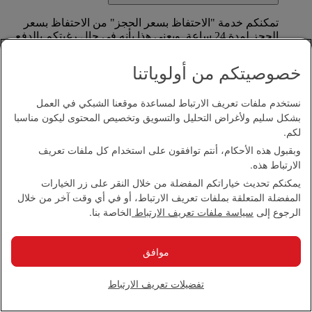
تمكنكم خدمة "الاحتفاظ بسعر الحجز" من الاحتفاظ بسعر
الحجز لمدة 24 ساعة. ويعني هذا بأنه في حال رغبتكم بالدفع
لاحقا، فلن تتأثروا بأي تعديلات على الأسعار خلال ذلك الوقت.
خصوصيتكم من أولوياتنا
لا يتم فرض أي رسوم إضافية للاحتفاظ بسعر حجزكم.
يمكنكم استخدام خدمة الاحتفاظ بسعر الحجز في الدرجة
نستخدم ملفات تعريف الارتباط لمساعدة موقعنا الشبكي في العمل
السياحية فقط وتتوفر كخيار قبل موعد الرحلة بما يصل إلى
بشكل سليم ولأغراض التحليل والتسويق وتخصيص المحتوى ليكون مناسبا
24 يوما.
لكم.
وبقبول هذه الأحكام، أنتم توافقون على استخدام كل ملفات تعريف
ما هي رسوم خدمة "الاحتفاظ بسعر الحجز"
الارتباط هذه.
يمكنكم تحديث خياراتكم المفضلة من خلال النقر على زر الخيارات
لا يتم فرض أي رسوم إضافية للاحتفاظ بسعر حجزكم حتى 24
المفضلة المتعلقة بملفات تعريف الارتباط، أو في أي وقت آخر من خلال
ساعة.
الرجوع إلى
سياسة ملفات تعريف الارتباط
الخاصة بنا.
كيف يمكنني استخدام خدمة "الاحتفاظ بسعر الحجز"؟
موافق
عند الانتقال إلى صفحة الدفع على emirates.com، سيتوفر خيار
الاستفادة من خدمة "الاحتفاظ بسعر الحجز".
تفضيلات تعريف الارتباط
سنعرض تاريخ ووقت انتهاء الصلاحية لتتمكنوا من معرفة متى