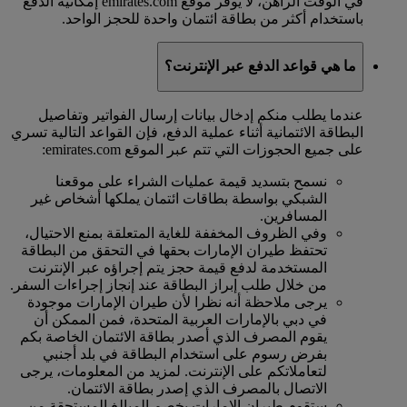
في الوقت الراهن، لا يوفر موقع emirates.com إمكانية الدفع
باستخدام أكثر من بطاقة ائتمان واحدة للحجز الواحد.
ما هي قواعد الدفع عبر الإنترنت؟
عندما يطلب منكم إدخال بيانات إرسال الفواتير وتفاصيل
البطاقة الائتمانية أثناء عملية الدفع، فإن القواعد التالية تسري
على جميع الحجوزات التي تتم عبر الموقع emirates.com:
نسمح بتسديد قيمة عمليات الشراء على موقعنا
الشبكي بواسطة بطاقات ائتمان يملكها أشخاص غير
المسافرين.
وفي الظروف المخففة للغاية المتعلقة بمنع الاحتيال،
تحتفظ طيران الإمارات بحقها في التحقق من البطاقة
المستخدمة لدفع قيمة حجز يتم إجراؤه عبر الإنترنت
من خلال طلب إبراز البطاقة عند إنجاز إجراءات السفر.
يرجى ملاحظة أنه نظرا لأن طيران الإمارات موجودة
في دبي بالإمارات العربية المتحدة، فمن الممكن أن
يقوم المصرف الذي أصدر بطاقة الائتمان الخاصة بكم
بفرض رسوم على استخدام البطاقة في بلد أجنبي
لتعاملاتكم على الإنترنت. لمزيد من المعلومات، يرجى
الاتصال بالمصرف الذي إصدر بطاقة الائتمان.
ستقوم طيران الإمارات بخصم المبالغ المستحقة من