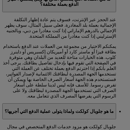
الدفع بعملة مختلفة؟
عند الحجز عبر الإنترنت، فسوف يتم عادة إظهار التكلفة
الإجمالية بعملة بلد المغادرة. فعلى سبيل المثال، سوف يظهر
الإجمالي بالدرهم الإماراتي إذا كنت مغادرا من دبي، وبالجنيه
الإسترليني إذا كنت مغادرا من المملكة المتحدة.
يمكنكم الاختيار من مجموعة من العملات عند الدفع باستخدام
بطاقة فيزا أو ماستر كارد أو أميريكان إكسبريس أو داينرز
كلوب. هذه الخيارات متاحة للعديد من البلدان وهي متوفرة
في الصفحة التي تقوم فيها بإدخال تفاصيل بطاقتك. يرجى أخذ
العلم بأنكم إذا اخترتم الدفع بعملة تختلف عن العملة التي
تستخدمها الجهة المصدرة لبطاقتك الائتمانية لإصدار الفواتير،
فستستخدم هذه الجهة أسعار الصرف الخاصة بها ويمكن أن
تفرض رسوما. للأسف فإنه ليس لدينا سلطة على أسعار
الصرف التي تستخدمها الجهة المصدرة لبطاقتك ولا على
الرسوم التي يفرضها المصرف الذي تتعامل معه.
ما هو جلوبال كولكت ولماذا يتولى عملية الدفع التي أجريها؟
جلوبال كولكت هو مزود خدمات الدفع المتخصص في مجال