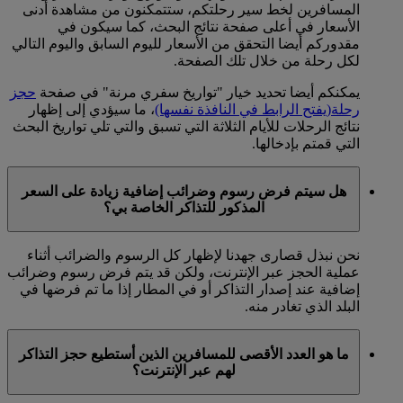
المسافرين لخط سير رحلتكم، ستتمكنون من مشاهدة أدنى
الأسعار في أعلى صفحة نتائج البحث، كما سيكون في
مقدوركم أيضا التحقق من الأسعار لليوم السابق واليوم التالي
لكل رحلة من خلال تلك الصفحة.
يمكنكم أيضا تحديد خيار "تواريخ سفري مرنة" في صفحة
حجز
رحلة
(يفتح الرابط في النافذة نفسها)
، ما سيؤدي إلى إظهار
نتائج الرحلات للأيام الثلاثة التي تسبق والتي تلي تواريخ البحث
التي قمتم بإدخالها.
هل سيتم فرض رسوم وضرائب إضافية زيادة على السعر
المذكور للتذاكر الخاصة بي؟
نحن نبذل قصارى جهدنا لإظهار كل الرسوم والضرائب أثناء
عملية الحجز عبر الإنترنت، ولكن قد يتم فرض رسوم وضرائب
إضافية عند إصدار التذاكر أو في المطار إذا ما تم فرضها في
البلد الذي تغادر منه.
ما هو العدد الأقصى للمسافرين الذين أستطيع حجز التذاكر
لهم عبر الإنترنت؟