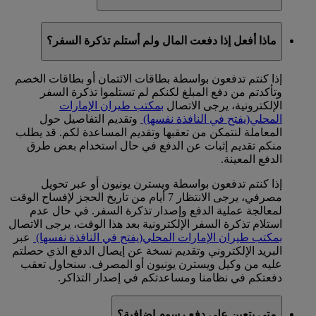
لم تعد طريقة الدفع ELV لألمانيا متاحة.
ماذا أفعل إذا دفعت المال ولم أستلم تذكرة السفر؟
إذا كنتم تدفعون بواسطة بطاقات الائتمان أو بطاقات الخصم
وتأكدتم من دفع المبلغ لكنكم لم تستلموا تذكرة السفر
الإلكترونية، يرجى الاتصال
بمكتب طيران الإمارات
المحلي
(يفتح في النافذة نفسها)
وتقديم التفاصيل حول
المعاملة لنتمكن من تعقبها وتقديم المساعدة لكم. قد يطلب
منكم تقديم إثبات عن الدفع في حال استخدام بعض طرق
الدفع المعينة.
إذا كنتم تدفعون بواسطة ويسترن يونيون أو عبر تحويل
مصرفي، يرجى الانتظار 7 أيام من تاريخ الحجز لإفساح الوقت
لمعالجة عملية الدفع وإصدار تذكرة السفر. في حال عدم
استلام تذكرة السفر الإلكترونية بعد هذا الوقت، يرجى الاتصال
بمكتب طيران الإمارات المحلي
(يفتح في النافذة نفسها)
عبر
البريد الإلكتروني وتقديم نسخة عن إيصال الدفع الذي حصلتم
عليه من وكيل ويسترن يونيون أو المصرف. سنحاول تعقب
دفعتكم في نظامنا ومساعدتكم في إصدار التذاكر.
متى يتعين علي دفع رسوم اضافية؟