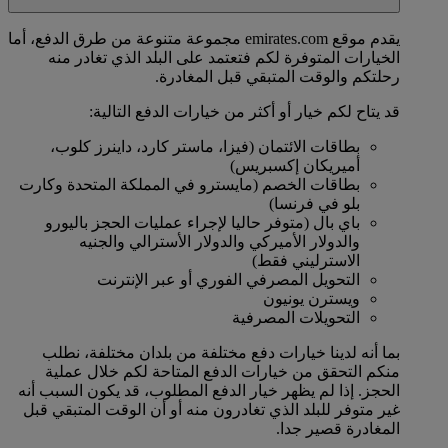
يقدم موقع emirates.com مجموعة متنوعة من طرق الدفع، أما
الخيارات المتوفرة لكم فتعتمد على البلد الذي تغادر منه
رحلتكم والوقت المتبقي قبل المغادرة.
قد يتاح لكم خيار أو أكثر من خيارات الدفع التالية:
بطاقات الائتمان (فيزا، ماستر كارد، داينرز كلوب،
أميريكان إكسبريس)
بطاقات الخصم (مايسترو في المملكة المتحدة وكارت
بلو في فرنسا)
باي بال (متوفر حاليا لإجراء عمليات الحجز باليورو
والدولار الأميركي والدولار الأسترالي والجنيه
الاسترليني فقط)
التحويل المصرفي الفوري أو عبر الإنترنت
ويسترن يونيون
التحويلات المصرفية
بما أنه لدينا خيارات دفع مختلفة من بلدان مختلفة، نطلب
منكم التحقق من خيارات الدفع المتاحة لكم خلال عملية
الحجز. إذا لم يظهر خيار الدفع المطلوب، قد يكون السبب أنه
غير متوفر للبلد الذي تغادرون منه أو أن الوقت المتبقي قبل
المغادرة قصير جدا.