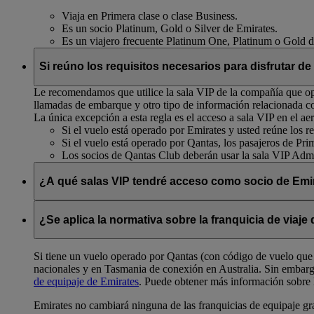
Viaja en Primera clase o clase Business.
Es un socio Platinum, Gold o Silver de Emirates.
Es un viajero frecuente Platinum One, Platinum o Gold 
Si reúno los requisitos necesarios para disfrutar de
Le recomendamos que utilice la sala VIP de la compañía que ope
llamadas de embarque y otro tipo de información relacionada c
La única excepción a esta regla es el acceso a sala VIP en el
Si el vuelo está operado por Emirates y usted reúne los req
Si el vuelo está operado por Qantas, los pasajeros de Pri
Los socios de Qantas Club deberán usar la sala VIP Admi
¿A qué salas VIP tendré acceso como socio de Emir
Los socios Gold de Emirates Skywards tendrán acceso a las sala
Business de Qantas, donde estén disponibles, y a las salas naci
¿Se aplica la normativa sobre la franquicia de viaj
Si tiene un vuelo operado por Qantas (con código de vuelo que 
nacionales y en Tasmania de conexión en Australia. Sin embar
de equipaje de Emirates
. Puede obtener más información sobre 
Emirates no cambiará ninguna de las franquicias de equipaje gr