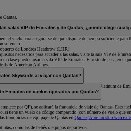
de Qantas.
 las salas VIP de Emirates y de Qantas, ¿puedo elegir cualqu
re el vuelo para asegurarse de que dispone de tiempo suficiente para ll
on su vuelo.
 aeropuerto de Londres Heathrow (LHR):
uisitos necesarios para acceder a las salas, visite la sala VIP de Emirat
mera clase pueden usar la sala VIP de Emirates. El resto de pasajeros qu
rals de American Airlines.
ates Skywards al viajar con Qantas?
s nacionales Club de Qantas en Australia. Los socios Platinum de Emir
onales Club de Qantas.
e de Emirates en vuelos operados por Qantas?
empiece por QF), se aplicará la franquicia de viaje de Qantas. Esto in
go, si tiene un vuelo de código compartido (con número de vuelo que 
las franquicias de equipaje de Qantas en
Qantas
(Abre un sitio web ext
atuitas, como las de bebés o equipos deportivos.