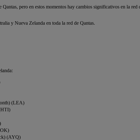
de Qantas, pero en estos momentos hay cambios significativos en la red
tralia y Nueva Zelanda en toda la red de Qantas.
elanda:
)
onth) (LEA)
(HTI)
)
ROK)
ock) (AYQ)