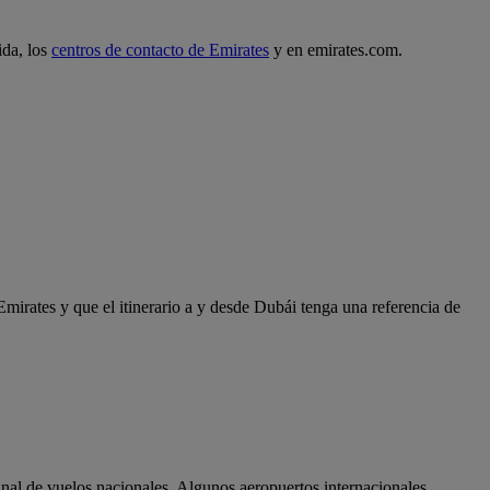
ida, los
centros de contacto de Emirates
y en emirates.com.
Emirates y que el itinerario a y desde Dubái tenga una referencia de
minal de vuelos nacionales. Algunos aeropuertos internacionales