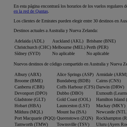
En esta página encontrará los horarios de los vuelos regulares 
en la red de Qantas
.
Los clientes de Emirates pueden elegir entre 30 destinos en Aus
Destinos actuales a Australia y Nueva Zelanda:
Adelaida (ADL)
Auckland (AKL)
Brisbane (BNE)
Christchurch (CHC)
Melbourne (MEL)
Perth (PER)
Sídney (SYD)
No aplicable
No aplicable
Nuevos destinos de código compartido en Australia y Nueva Z
Albury (ABX)
Alice Springs (ASP)
Armidale (ARM
Broome (BME)
Bundaberg (BDB)
Cairns (CNS)
Canberra (CBR)
Coffs Harbour (CFS)
Darwin (DRW)
Devonport (DPO)
Dubbo (DBO)
Exmouth (Learm
Gladstone (GLT)
Gold Coast (OOL)
Hamilton Island 
Hobart (HBA)
Launceston (LST)
Mackay (MKY)
Mildura (MQL)
Mount Isa (ISA)
Newcastle (NTL
Port Macquarie (PQQ)
Queenstown (ZQN)
Rockhampton (
Tamworth (TMW)
Townsville (TSV)
Uluru (Ayers R