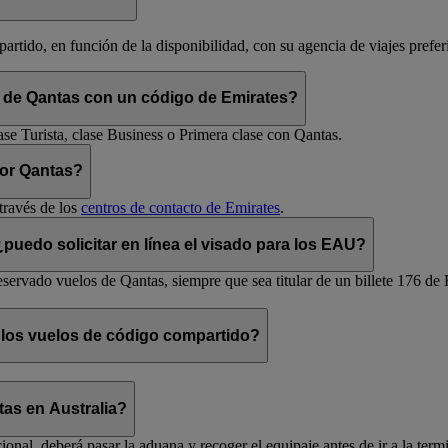
rtido, en función de la disponibilidad, con su agencia de viajes prefer
m de Qantas con un código de Emirates?
ase Turista, clase Business o Primera clase con Qantas.
por Qantas?
través de los
centros de contacto de Emirates
.
uedo solicitar en línea el visado para los EAU?
servado vuelos de Qantas, siempre que sea titular de un billete 176 de 
 los vuelos de código compartido?
as en Australia?
ional, deberá pasar la aduana y recoger el equipaje antes de ir a la ter