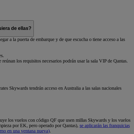
iera de ellas?
egar a la puerta de embarque y de que escucha o tiene acceso a las
es.
e reúnan los requisitos necesarios podrán usar la sala VIP de Qantas.
ates Skywards tendrán acceso en Australia a las salas nacionales
cluye los vuelos con código QF que usen millas Skywards y los vuelos
empieza por EK, pero operado por Qantas),
se aplicarán las franquicias
erno en una ventana nueva)
.