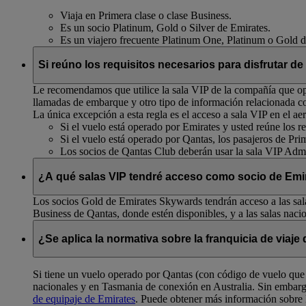
Viaja en Primera clase o clase Business.
Es un socio Platinum, Gold o Silver de Emirates.
Es un viajero frecuente Platinum One, Platinum o Gold 
Si reúno los requisitos necesarios para disfrutar de
Le recomendamos que utilice la sala VIP de la compañía que ope
llamadas de embarque y otro tipo de información relacionada c
La única excepción a esta regla es el acceso a sala VIP en el
Si el vuelo está operado por Emirates y usted reúne los req
Si el vuelo está operado por Qantas, los pasajeros de Pri
Los socios de Qantas Club deberán usar la sala VIP Admi
¿A qué salas VIP tendré acceso como socio de Emir
Los socios Gold de Emirates Skywards tendrán acceso a las sala
Business de Qantas, donde estén disponibles, y a las salas naci
¿Se aplica la normativa sobre la franquicia de viaj
Si tiene un vuelo operado por Qantas (con código de vuelo que 
nacionales y en Tasmania de conexión en Australia. Sin embar
de equipaje de Emirates
. Puede obtener más información sobre 