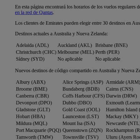
En esta página encontrará los horarios de los vuelos regulares 
en la red de Qantas
.
Los clientes de Emirates pueden elegir entre 30 destinos en Aus
Destinos actuales a Australia y Nueva Zelanda:
Adelaida (ADL)
Auckland (AKL)
Brisbane (BNE)
Christchurch (CHC)
Melbourne (MEL)
Perth (PER)
Sídney (SYD)
No aplicable
No aplicable
Nuevos destinos de código compartido en Australia y Nueva Z
Albury (ABX)
Alice Springs (ASP)
Armidale (ARM
Broome (BME)
Bundaberg (BDB)
Cairns (CNS)
Canberra (CBR)
Coffs Harbour (CFS)
Darwin (DRW)
Devonport (DPO)
Dubbo (DBO)
Exmouth (Learm
Gladstone (GLT)
Gold Coast (OOL)
Hamilton Island 
Hobart (HBA)
Launceston (LST)
Mackay (MKY)
Mildura (MQL)
Mount Isa (ISA)
Newcastle (NTL
Port Macquarie (PQQ)
Queenstown (ZQN)
Rockhampton (
Tamworth (TMW)
Townsville (TSV)
Uluru (Ayers R