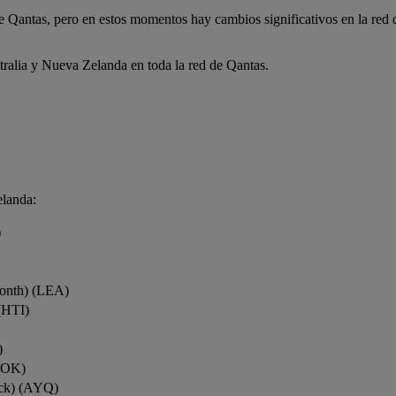
de Qantas, pero en estos momentos hay cambios significativos en la red
tralia y Nueva Zelanda en toda la red de Qantas.
elanda:
)
onth) (LEA)
(HTI)
)
ROK)
ock) (AYQ)