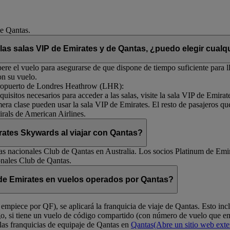
de Qantas.
 las salas VIP de Emirates y de Qantas, ¿puedo elegir cualqu
re el vuelo para asegurarse de que dispone de tiempo suficiente para ll
on su vuelo.
 aeropuerto de Londres Heathrow (LHR):
uisitos necesarios para acceder a las salas, visite la sala VIP de Emirat
mera clase pueden usar la sala VIP de Emirates. El resto de pasajeros qu
rals de American Airlines.
ates Skywards al viajar con Qantas?
s nacionales Club de Qantas en Australia. Los socios Platinum de Emir
onales Club de Qantas.
e de Emirates en vuelos operados por Qantas?
empiece por QF), se aplicará la franquicia de viaje de Qantas. Esto in
go, si tiene un vuelo de código compartido (con número de vuelo que 
las franquicias de equipaje de Qantas en
Qantas
(Abre un sitio web ext