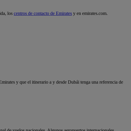
ida, los
centros de contacto de Emirates
y en emirates.com.
Emirates y que el itinerario a y desde Dubái tenga una referencia de
minal de vuelos nacionales. Algunos aeropuertos internacionales