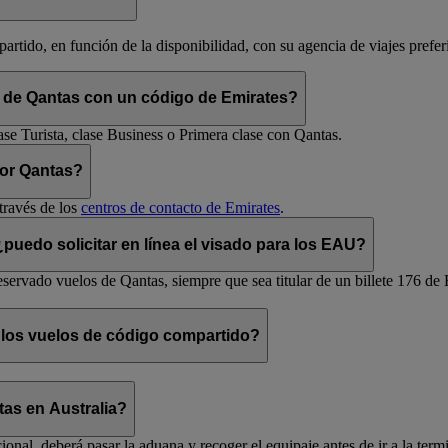
rtido, en función de la disponibilidad, con su agencia de viajes prefer
m de Qantas con un código de Emirates?
ase Turista, clase Business o Primera clase con Qantas.
por Qantas?
través de los
centros de contacto de Emirates
.
uedo solicitar en línea el visado para los EAU?
servado vuelos de Qantas, siempre que sea titular de un billete 176 de 
 los vuelos de código compartido?
as en Australia?
ional, deberá pasar la aduana y recoger el equipaje antes de ir a la ter