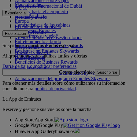
Actualizaciones sobre viajes
Mapa de rutas
Aeropuerto Internacional de Dubái
África
Desde y hasta el aeropuerto
Experiencia
Asia y Pacífico
Normas y avisos
Europa
Características de las cabinas
El continente americano
Comprar en Emirates
Oriente Próximo
Fidelización
¿Qué ofrece su vuelo?
Vuelos a todos los países/territorios
Entretenimiento a bordo
Suscribirse a nuestras ofertas especiales
Inicie sesión en Emirates Skywards
Gastronomía
Regístrese en Emirates Skywards
Nuestras salas VIP
Ahorre con nuestras últimas tarifas y ofertas
Nuestros socios
Dubai Stopover
Beneficios de Business Rewards
Darse de baja o modificar preferencias
Inscriba su empresa
Correo electrónico
Suscribirse
Normativa del programa Emirates Skywards
Actualizaciones del programa Emirates Skywards
Para obtener más detalles sobre cómo utilizamos su información,
consulte nuestra
política de privacidad
.
La App de Emirates
Reserve y gestione sus vuelos sobre la marcha.
App Store
App Store
Google Play
Google Play
Huawei App Gallery
huawai os