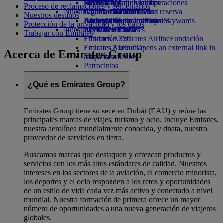
Bebidas
Diversión para los niños
Sostenibilidad en las operaciones
Skywards Rail
Móvil y app de Emirates
Proceso de reclamaciones y comentarios
Nuestra flota
Juguetes infantiles
Política medioambiental
Calculadora de millas
Cancelar o cambiar una reserva
Nuestros destinos
Boeing 777
Actividades para niños
Informes medioambientales
Inicie sesión en Emirates Skywards
Alteraciones en los viajes
Protección de la privacidad y los datos
Nuestras comunidades
A380 de Emirates
Skywards+
Acerca de Emirates
Trabajar con Emirates
Emirates A350
Fundación Emirates Airline
Fundación
Emirates Executive
Emirates Airline Opens an external link in
Acerca de Emirates Group
Mapa de asientos
a new tab
Patrocinios
¿Qué es Emirates Group?
Emirates Group tiene su sede en Dubái (EAU) y reúne las
principales marcas de viajes, turismo y ocio. Incluye Emirates,
nuestra aerolínea mundialmente conocida, y dnata, nuestro
proveedor de servicios en tierra.
Buscamos marcas que destaquen y ofrezcan productos y
servicios con los más altos estándares de calidad. Nuestros
intereses en los sectores de la aviación, el comercio minorista,
los deportes y el ocio responden a los retos y oportunidades
de un estilo de vida cada vez más activo y conectado a nivel
mundial. Nuestra formación de primera ofrece un mayor
número de oportunidades a una nueva generación de viajeros
globales.