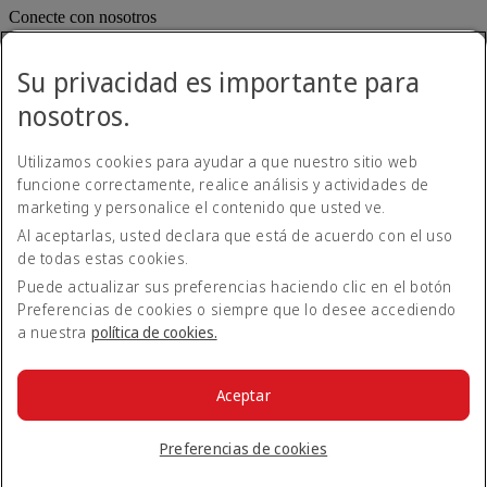
Conecte con nosotros
Comparta su experiencia Emirates.
Su privacidad es importante para
nosotros.
Utilizamos cookies para ayudar a que nuestro sitio web
funcione correctamente, realice análisis y actividades de
marketing y personalice el contenido que usted ve.
Al aceptarlas, usted declara que está de acuerdo con el uso
Declaración de accesibilidad
de todas estas cookies.
Contacte con nosotros
Política de privacidad
Puede actualizar sus preferencias haciendo clic en el botón
Condiciones generales
Preferencias de cookies o siempre que lo desee accediendo
Política de cookies
a nuestra
política de cookies.
Ciberseguridad
Declaración de transparencia de la Ley sobre la Esclavitud
Moderna
Aceptar
Mapa del sitio web
© 2026 The Emirates Group. Todos los derechos reservados.
Preferencias de cookies