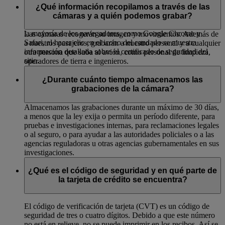
es seguro es un icono en forma de candado cerrado en la parte
¿Qué información recopilamos a través de las
superior del navegador. Mientras ese candado aparezca
cámaras y a quién podemos grabar?
cerrado, su información permanecerá segura y codificada. En
la mayoría de los navegadores, como Google Chrome y
Las cámaras recogerán su imagen y movimientos. Además de
Safari, al hacer clic en el icono del candado se muestra
a nuestros pasajeros, grabarán a nuestro personal y a cualquier
información detallada sobre el certificado de seguridad del
otra persona que suba al avión, como personal de limpieza,
sitio.
operadores de tierra e ingenieros.
¿Durante cuánto tiempo almacenamos las
grabaciones de la cámara?
Almacenamos las grabaciones durante un máximo de 30 días,
a menos que la ley exija o permita un período diferente, para
pruebas e investigaciones internas, para reclamaciones legales
o al seguro, o para ayudar a las autoridades policiales o a las
agencias reguladoras u otras agencias gubernamentales en sus
investigaciones.
¿Qué es el código de seguridad y en qué parte de
la tarjeta de crédito se encuentra?
El código de verificación de tarjeta (CVT) es un código de
seguridad de tres o cuatro dígitos. Debido a que este número
no está en relieve, no se puede imprimir en los recibos. Así se