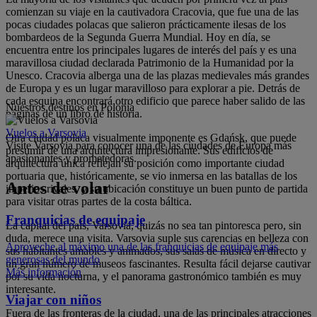
comienzan su viaje en la cautivadora Cracovia, que fue una de las
pocas ciudades polacas que salieron prácticamente ilesas de los
bombardeos de la Segunda Guerra Mundial. Hoy en día, se
encuentra entre los principales lugares de interés del país y es una
maravillosa ciudad declarada Patrimonio de la Humanidad por la
Unesco. Cracovia alberga una de las plazas medievales más grandes
de Europa y es un lugar maravilloso para explorar a pie. Detrás de
cada esquina encontrará otro edificio que parece haber salido de las
Nuestros destinos en Polonia
páginas de un libro de historia.
Vuelos a Varsovia
Otra ciudad polaca visualmente imponente es Gdańsk, que puede
Visite Varsovia para conocer una de las ciudades de Europa más
presumir de una arquitectura impresionante. Sus edificios de
apasionantes y prometedoras.
arquitectura única reflejan su posición como importante ciudad
portuaria que, históricamente, se vio inmersa en las batallas de los
Antes de volar
imperios rivales, y su ubicación constituye un buen punto de partida
para visitar otras partes de la costa báltica.
Franquicias de equipaje
La capital del país, Varsovia, quizás no sea tan pintoresca pero, sin
duda, merece una visita. Varsovia suple sus carencias en belleza con
Aproveche al máximo una de las franquicias de equipaje más
sus habitantes amables y animados, sus salas de música en directo y
generosas del mundo
un gran número de museos fascinantes. Resulta fácil dejarse cautivar
Más información
por su vida nocturna, y el panorama gastronómico también es muy
interesante.
Viajar con niños
Fuera de las fronteras de la ciudad, una de las principales atracciones