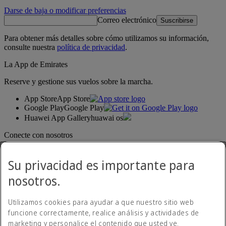
Darse de baja o modificar preferencias
Correo electrónico
Suscribirse
Para obtener más detalles sobre cómo utilizamos su información,
consulte nuestra
política de privacidad
.
La App de Emirates
Reserve y gestione sus vuelos sobre la marcha.
App Store
App Store
Google Play
Google Play
Huawei App Gallery
huawai os
Conecte con nosotros
Comparta su experiencia Emirates.
Su privacidad es importante para
nosotros.
Utilizamos cookies para ayudar a que nuestro sitio web
funcione correctamente, realice análisis y actividades de
marketing y personalice el contenido que usted ve.