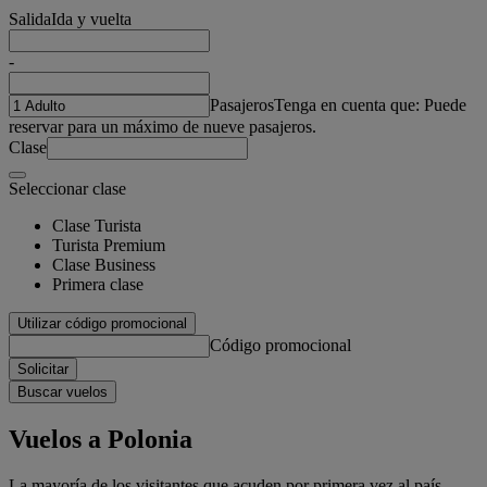
Salida
Ida y vuelta
-
Pasajeros
Tenga en cuenta que: Puede
reservar para un máximo de nueve pasajeros.
Clase
Seleccionar clase
Clase Turista
Turista Premium
Clase Business
Primera clase
Utilizar código promocional
Código promocional
Solicitar
Buscar vuelos
Vuelos a Polonia
La mayoría de los visitantes que acuden por primera vez al país