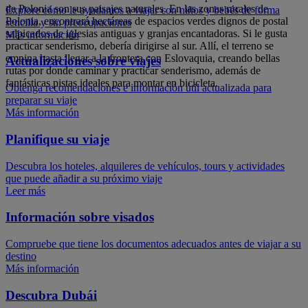
de Polonia son sus paisajes naturales. En las zonas rurales de
Explore cómo le ayudamos a viajar con niños y bebés de forma
Polonia, encontrará hectáreas de espacios verdes dignos de postal
sencilla y sin preocupaciones
salpicados de iglesias antiguas y granjas encantadoras. Si le gusta
Más información
practicar senderismo, debería dirigirse al sur. Allí, el terreno se
empina hasta llegar a la frontera con Eslovaquia, creando bellas
Actualizaciones sobre viajes
rutas por donde caminar y practicar senderismo, además de
fantásticas pistas ideales para montar en bicicleta.
Obtenga recomendaciones e información útil actualizada para
preparar su viaje
Más información
Planifique su viaje
Descubra los hoteles, alquileres de vehículos, tours y actividades
que puede añadir a su próximo viaje
Leer más
Información sobre visados
Compruebe que tiene los documentos adecuados antes de viajar a su
destino
Más información
Descubra Dubái