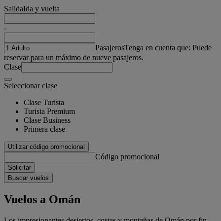
Salida
Ida y vuelta
-
Pasajeros
Tenga en cuenta que: Puede
reservar para un máximo de nueve pasajeros.
Clase
Seleccionar clase
Clase Turista
Turista Premium
Clase Business
Primera clase
Utilizar código promocional
Código promocional
Solicitar
Buscar vuelos
Vuelos a Omán
Los impresionantes desiertos, costas y montañas de Omán por fin