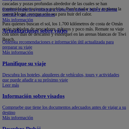
cascadas y pozas profundas alrededor de las cuales se han
construido plantaciones y pueblos. Puede nadar aquí y explorar la
Explore cómo le ayudamos a viajar con niños y bebés de forma
cueva Moqal, aunque solo sea para huir del calor.
sencilla y sin preocupaciones
Más información
Para quienes buscan el sol, los 1.700 kilómetros de costa de Omán
están poblados de pescadores, pájaros y poco más. Remate su viaje
Actualizaciones sobre viajes
con unos días de descanso y esnórquel en las arenas blancas de Tiwi
Beach.
Obtenga recomendaciones e información útil actualizada para
preparar su viaje
Más información
Planifique su viaje
Descubra los hoteles, alquileres de vehículos, tours y actividades
que puede añadir a su próximo viaje
Leer más
Información sobre visados
Compruebe que tiene los documentos adecuados antes de viajar a su
destino
Más información
Descubra Dubái