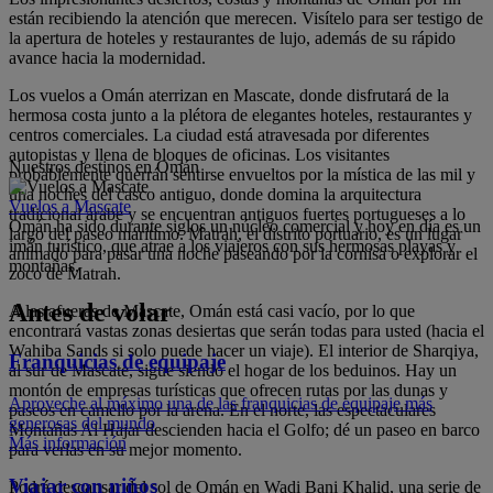
están recibiendo la atención que merecen. Visítelo para ser testigo de
la apertura de hoteles y restaurantes de lujo, además de su rápido
avance hacia la modernidad.
Los vuelos a Omán aterrizan en Mascate, donde disfrutará de la
hermosa costa junto a la plétora de elegantes hoteles, restaurantes y
centros comerciales. La ciudad está atravesada por diferentes
autopistas y llena de bloques de oficinas. Los visitantes
Nuestros destinos en Omán
probablemente querrán sentirse envueltos por la mística de las mil y
una noches del casco antiguo, donde domina la arquitectura
Vuelos a Mascate
tradicional árabe y se encuentran antiguos fuertes portugueses a lo
Omán ha sido durante siglos un núcleo comercial y hoy en día es un
largo del paseo marítimo. Matrah, el distrito portuario, es un lugar
imán turístico, que atrae a los viajeros con sus hermosas playas y
animado para pasar una noche paseando por la cornisa o explorar el
montañas.
zoco de Matrah.
Antes de volar
A las afueras de Mascate, Omán está casi vacío, por lo que
encontrará vastas zonas desiertas que serán todas para usted (hacia el
Wahiba Sands si solo puede hacer un viaje). El interior de Sharqiya,
Franquicias de equipaje
al sur de Mascate, sigue siendo el hogar de los beduinos. Hay un
montón de empresas turísticas que ofrecen rutas por las dunas y
Aproveche al máximo una de las franquicias de equipaje más
paseos en camello por la arena. En el norte, las espectaculares
generosas del mundo
Montañas Al Hajar descienden hacia el Golfo; dé un paseo en barco
Más información
para verlas en su mejor momento.
Viajar con niños
Podrá descansar del sol de Omán en Wadi Bani Khalid, una serie de