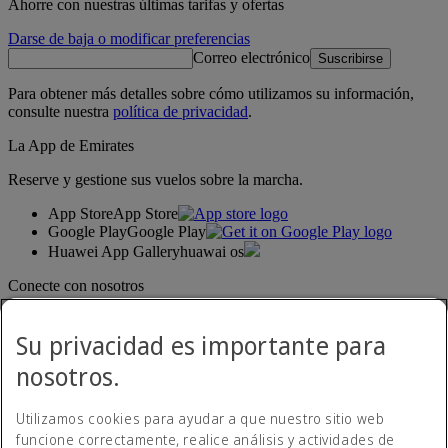
Ahorre con nuestras últimas tarifas y ofertas
Darse de baja o modificar preferencias
Correo electrónico
Suscribirse
Para obtener más detalles sobre cómo utilizamos su información,
consulte nuestra
política de privacidad
.
La App de Emirates
Reserve y gestione sus vuelos sobre la marcha.
App Store
App Store
Google Play
Google Play
Huawei App Gallery
huawai os
Conecte con nosotros
Comparta su experiencia Emirates.
Su privacidad es importante para
nosotros.
Utilizamos cookies para ayudar a que nuestro sitio web
funcione correctamente, realice análisis y actividades de