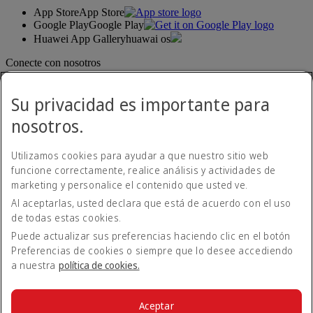
App Store
App Store
Google Play
Google Play
Huawei App Gallery
huawai os
Conecte con nosotros
Comparta su experiencia Emirates.
Su privacidad es importante para
nosotros.
Utilizamos cookies para ayudar a que nuestro sitio web
funcione correctamente, realice análisis y actividades de
marketing y personalice el contenido que usted ve.
Al aceptarlas, usted declara que está de acuerdo con el uso
Declaración de accesibilidad
de todas estas cookies.
Contacte con nosotros
Política de privacidad
Puede actualizar sus preferencias haciendo clic en el botón
Condiciones generales
Preferencias de cookies o siempre que lo desee accediendo
Política de cookies
a nuestra
política de cookies.
Ciberseguridad
Declaración de transparencia de la Ley sobre la Esclavitud
Moderna
Aceptar
Mapa del sitio web