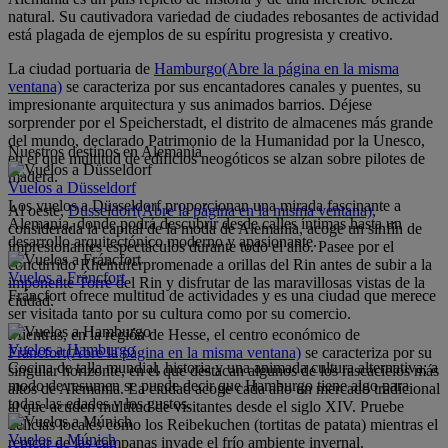
natural. Su cautivadora variedad de ciudades rebosantes de actividad
está plagada de ejemplos de su espíritu progresista y creativo.
La ciudad portuaria de
Hamburgo
(Abre la página en la misma
ventana)
se caracteriza por sus encantadores canales y puentes, su
impresionante arquitectura y sus animados barrios. Déjese
sorprender por el Speicherstadt, el distrito de almacenes más grande
del mundo, declarado Patrimonio de la Humanidad por la Unesco,
Nuestros destinos en Alemania
en el que multitud de edificios neogóticos se alzan sobre pilotes de
madera.
Vuelos a Düsseldorf
Los vuelos a Düsseldorf proporcionan una mirada fascinante a
Al oeste,
Düsseldorf
(Abre la página en la misma ventana)
,
Alemania, donde podrá descubrir desde calles íntimas hasta un
considerada la capital de la moda de Alemania, acoge un sinfín de
desarrollo arquitectónico moderno y apasionante.
impresionantes espectáculos durante todo el año. Pasee por el
concurrido Rheinuferpromenade a orillas del Rin antes de subir a la
Vuelos a Fráncfort
imponente Torre del Rin y disfrutar de las maravillosas vistas de la
Fráncfort ofrece multitud de actividades y es una ciudad que merece
ciudad.
ser visitada tanto por su cultura como por su comercio.
Mientras, en la región de Hesse, el centro económico de
Vuelos a Hamburgo
Fráncfort
(Abre la página en la misma ventana)
se caracteriza por su
Cocina de talla mundial, historia y una animada cultura alternativa; a
singular horizonte, en el que destacan algunos de los rascacielos más
modo de resumen se puede decir que Hamburgo tiene algo para
altos de Alemania. La ciudad acoge cada año un mercado tradicional
todas las edades y los gustos.
al que acuden multitud de visitantes desde el siglo XIV. Pruebe
delicias locales como los Reibekuchen (tortitas de patata) mientras el
Vuelos a Múnich
repicar de las campanas invade el frío ambiente invernal.