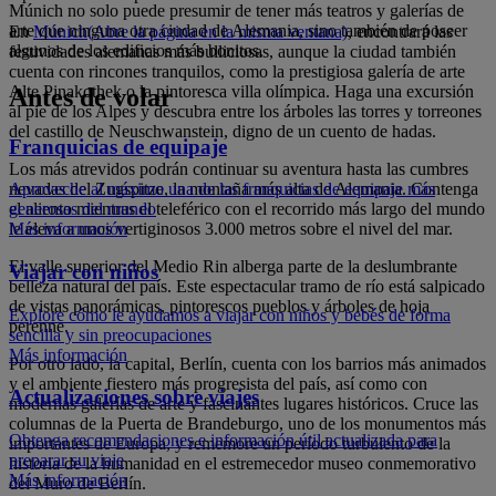
Múnich no solo puede presumir de tener más teatros y galerías de
arte que ninguna otra ciudad de Alemania, sino también de poseer
En
Múnich
(Abre la página en la misma ventana)
, encontrará las
algunos de los edificios más bonitos.
festividades alemanas más bulliciosas, aunque la ciudad también
cuenta con rincones tranquilos, como la prestigiosa galería de arte
Alte Pinakothek o la pintoresca villa olímpica. Haga una excursión
Antes de volar
al pie de los Alpes y descubra entre los árboles las torres y torreones
del castillo de Neuschwanstein, digno de un cuento de hadas.
Franquicias de equipaje
Los más atrevidos podrán continuar su aventura hasta las cumbres
nevadas del Zugspitze, la montaña más alta de Alemania. Contenga
Aproveche al máximo una de las franquicias de equipaje más
el aliento mientras el teleférico con el recorrido más largo del mundo
generosas del mundo
le eleva a unos vertiginosos 3.000 metros sobre el nivel del mar.
Más información
El valle superior del Medio Rin alberga parte de la deslumbrante
Viajar con niños
belleza natural del país. Este espectacular tramo de río está salpicado
de vistas panorámicas, pintorescos pueblos y árboles de hoja
Explore cómo le ayudamos a viajar con niños y bebés de forma
perenne.
sencilla y sin preocupaciones
Más información
Por otro lado, la capital, Berlín, cuenta con los barrios más animados
y el ambiente fiestero más progresista del país, así como con
Actualizaciones sobre viajes
modernas galerías de arte y fascinantes lugares históricos. Cruce las
columnas de la Puerta de Brandeburgo, uno de los monumentos más
Obtenga recomendaciones e información útil actualizada para
importantes de Europa, y rememore un período turbulento de la
preparar su viaje
historia de la humanidad en el estremecedor museo conmemorativo
Más información
del Muro de Berlín.