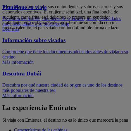
Alemania es famosa por sus contundentes y sabrosas carnes y sus
Planifique su viaje
elaborados aperitivos. El crujiente schnitzel, una fina loncha de
suculenta carne frita, está delicioso lo prepare un vendedor
Descubra los hoteles, alquileres de vehículos, tours y actividades
ambulante o un restaurante de lujo. Termine su comida con un
que puede añadir a su próximo viaje
pretzel calentito, el pan salado con inconfundible forma de lazo.
Leer más
Información sobre visados
Compruebe que tiene los documentos adecuados antes de viajar a su
destino
Más información
Descubra Dubái
Descubra por qué nuestra ciudad de origen es uno de los destinos
más populares de nuestra red
Más información
La experiencia Emirates
Si viaja con Emirates, el destino no es lo único que merecerá la pena
Características de las cabinas