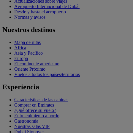
Actualizaciones sobre viajes
Aeropuerto Internacional de Dubái
Desde y hasta el aeropuerto
Normas y avisos
Nuestros destinos
Mapa de rutas
África
Asia y Pacífico
Europa
El continente americano
Oriente Próximo
Vuelos a todos los países/territorios
Experiencia
Características de las cabinas
Comprar en Emirates
¿Qué ofrece su vuelo?
Entretenimiento a bordo
Gastronomía
Nuestras salas VIP
Dubai Stopover