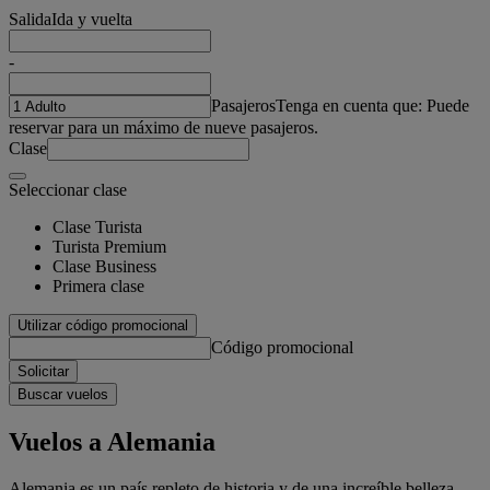
Salida
Ida y vuelta
-
Pasajeros
Tenga en cuenta que: Puede
reservar para un máximo de nueve pasajeros.
Clase
Seleccionar clase
Clase Turista
Turista Premium
Clase Business
Primera clase
Utilizar código promocional
Código promocional
Solicitar
Buscar vuelos
Vuelos a Alemania
Alemania es un país repleto de historia y de una increíble belleza