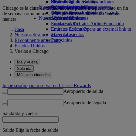
Bebidas
Diversión para los niños
Sostenibilidad en las operaciones
Skywards Rail
Móvil y app de Emirates
Nuestra flota
Juguetes infantiles
Política medioambiental
Calculadora de millas
Cancelar o cambiar una reserva
Chicago es la clase de ciudad adonde puede ir a pasar tanto un fin
Boeing 777
Actividades para niños
Informes medioambientales
Inicie sesión en Emirates Skywards
Alteraciones en los viajes
de semana como un mes, y se quedará encantado de cualquier
Nuestras comunidades
A380 de Emirates
Skywards+
Acerca de Emirates
manera.
Emirates A350
Fundación Emirates Airline
Fundación
Emirates Executive
Emirates Airline Opens an external link in
Casa
Mapa de asientos
a new tab
Nuestros destinos
Patrocinios
El continente americano
Estados Unidos
Vuelos a Chicago
Ida y vuelta
Solo ida
Múltiples ciudades
Inicie sesión para reservar en Classic Rewards
Aeropuerto de salida
Aeropuerto de llegada
Salida
Ida y vuelta
Salida Elija la fecha de salida