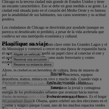
Chicago es la tercera ciudad más grande de Estados Unidos y tiene
un encanto característico. Eso se debe en gran medida a su gente. La
ciudad está situada justo en el corazón del Medio Oeste y es famosa
por la amabilidad de sus habitantes, sus caras sonrientes y su actitud
positiva.
Los ciudadanos de Chicago se desvivirán por ayudarle (aunque no
parezca ni desubicado ni perdido), a pesar de la vida acelerada que
conlleva ser una metrópolis económica y cultural.
Planifique su viaje
Chicago empezó siendo un punto clave entre los Grandes Lagos y el
río Mississippi y comenzó a crecer en una época de expansión hacia
el oeste americano. Desempeñó un papel clave al conectar el este y
Alquile un vehículo
el oeste durante el siglo XIX como nudo ferroviario y centro
Reservar una excursión
económico en crecimiento.
Reserve su estancia ahora
Ahora, la ciudad es un hervidero de cultura, llena de museos de
Recogida
primera categoría, restaurantes, salas de conciertos, equipos
deportivos, teatros, música en vivo y mucho más. Cuando viaje a
Fecha de recogida
-
Hora
Chicago, descubrirá su lado tradicional, con sus costumbres
Entrega
arraigadas, pero también se encontrará con la jovial y contagiosa
energía de los profesionales urbanos que avanzan hacia nuevas
Fecha de entrega
-
Hora
zonas, tanto en cuanto a dónde viven como a qué hacen. Es el hogar
del presidente Barack Obama, quien celebró sus dos elecciones en el
Consulte las tarifas
enorme y mágico parque Grant, uno de los muchos espacios verdes