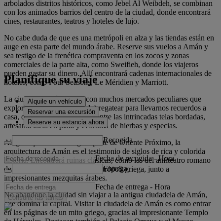
arbolados distritos históricos, como Jebel Al Weibdeh, se combinan
con los animados barrios del centro de la ciudad, donde encontrará
cines, restaurantes, teatros y hoteles de lujo.
No cabe duda de que es una metrópoli en alza y las tiendas están en
auge en esta parte del mundo árabe. Reserve sus vuelos a Amán y
sea testigo de la frenética compraventa en los zocos y zonas
comerciales de la parte alta, como Sweifieh, donde los viajeros
pueden gastar su dinero. Allí encontrará cadenas internacionales de
Planifique su viaje
hoteles, como Four Seasons, Le Méridien y Marriott.
La ciudad también cuenta con muchos mercados peculiares que
Alquile un vehículo
explorar. Es fácil (y divertido) regatear para llevarnos recuerdos a
Reservar una excursión
casa, o simplemente perderse entre las intrincadas telas bordadas,
Reserve su estancia ahora
artesanía local en plata y el aroma de hierbas y especias.
Recogida
Al igual que sucede en gran parte de Oriente Próximo, la
arquitectura de Amán es el testimonio de siglos de rica y colorida
Fecha de recogida
-
Hora
historia. Encontrará ruinas clásicas, como las del anfiteatro romano
Entrega
de Amán y los restos de una metrópoli griega, junto a
impresionantes mezquitas árabes.
Fecha de entrega
-
Hora
No abandone la ciudad sin viajar a la antigua ciudadela de Amán,
Consulte las tarifas
que domina la capital. Visitar la ciudadela de Amán es como entrar
en las páginas de un mito griego, gracias al impresionante Templo