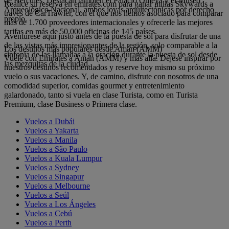
de Hércules. Destacan también el Palacio Omeya y el Museo
Realice su reserva en emirates.com para ganar millas Skywards a
Arqueológico Nacional, ambos joyas arquitectónicas por derecho
través de CarTrawler, con el que nos hemos asociado para comparar
propio.
más de 1.700 proveedores internacionales y ofrecerle las mejores
tarifas en más de 50.000 oficinas de 145 países.
Aventúrese aquí justo antes de la puesta de sol para disfrutar de una
de las vistas más impresionantes de la región, solo comparable a la
Los destinos más populares desde Amán (AMM)
sinfonía de las llamadas a la oración durante la puesta de sol desde
Vuele con Emirates a Amán (AMM) y más allá. Déjese inspirar por
las mezquitas de la ciudad.
nuestros destinos recomendados y reserve hoy mismo su próximo
vuelo o sus vacaciones. Y, de camino, disfrute con nosotros de una
comodidad superior, comidas gourmet y entretenimiento
galardonado, tanto si vuela en clase Turista, como en Turista
Premium, clase Business o Primera clase.
Vuelos a Dubái
Vuelos a Yakarta
Vuelos a Manila
Vuelos a São Paulo
Vuelos a Kuala Lumpur
Vuelos a Sydney
Vuelos a Singapur
Vuelos a Melbourne
Vuelos a Seúl
Vuelos a Los Ángeles
Vuelos a Cebú
Vuelos a Perth