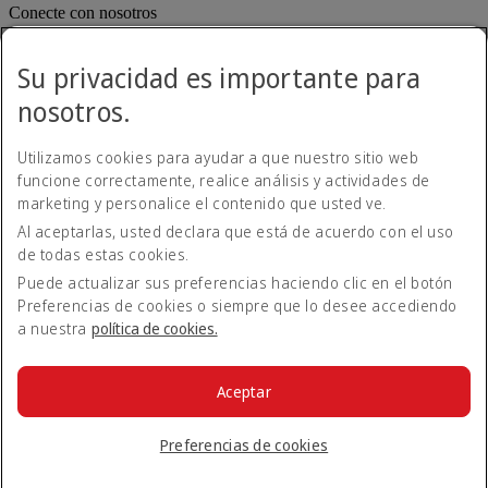
Conecte con nosotros
Comparta su experiencia Emirates.
Su privacidad es importante para
nosotros.
Utilizamos cookies para ayudar a que nuestro sitio web
funcione correctamente, realice análisis y actividades de
marketing y personalice el contenido que usted ve.
Al aceptarlas, usted declara que está de acuerdo con el uso
Declaración de accesibilidad
de todas estas cookies.
Contacte con nosotros
Política de privacidad
Puede actualizar sus preferencias haciendo clic en el botón
Condiciones generales
Preferencias de cookies o siempre que lo desee accediendo
Política de cookies
a nuestra
política de cookies.
Ciberseguridad
Declaración de transparencia de la Ley sobre la Esclavitud
Moderna
Aceptar
Mapa del sitio web
© 2026 The Emirates Group. Todos los derechos reservados.
Preferencias de cookies