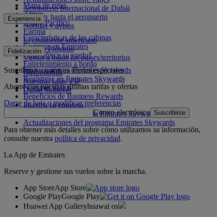
Mapa de rutas
Aeropuerto Internacional de Dubái
África
Desde y hasta el aeropuerto
Experiencia
Asia y Pacífico
Normas y avisos
Europa
Características de las cabinas
El continente americano
Comprar en Emirates
Oriente Próximo
Fidelización
¿Qué ofrece su vuelo?
Vuelos a todos los países/territorios
Entretenimiento a bordo
Suscribirse a nuestras ofertas especiales
Inicie sesión en Emirates Skywards
Gastronomía
Regístrese en Emirates Skywards
Nuestras salas VIP
Ahorre con nuestras últimas tarifas y ofertas
Nuestros socios
Dubai Stopover
Beneficios de Business Rewards
Darse de baja o modificar preferencias
Inscriba su empresa
Correo electrónico
Suscribirse
Normativa del programa Emirates Skywards
Actualizaciones del programa Emirates Skywards
Para obtener más detalles sobre cómo utilizamos su información,
consulte nuestra
política de privacidad
.
La App de Emirates
Reserve y gestione sus vuelos sobre la marcha.
App Store
App Store
Google Play
Google Play
Huawei App Gallery
huawai os