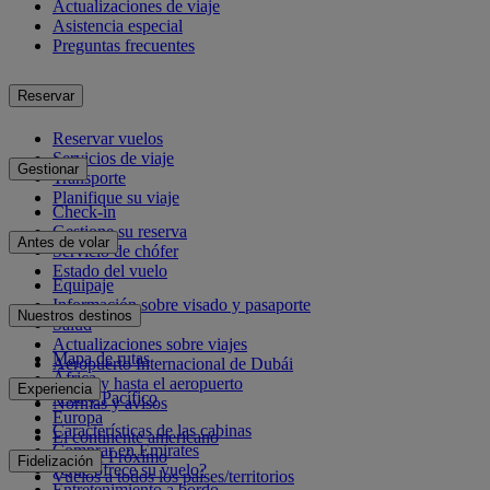
Actualizaciones de viaje
Asistencia especial
Preguntas frecuentes
Reservar
Reservar vuelos
Servicios de viaje
Gestionar
Transporte
Planifique su viaje
Check-in
Gestione su reserva
Antes de volar
Servicio de chófer
Estado del vuelo
Equipaje
Información sobre visado y pasaporte
Nuestros destinos
Salud
Actualizaciones sobre viajes
Mapa de rutas
Aeropuerto Internacional de Dubái
África
Desde y hasta el aeropuerto
Experiencia
Asia y Pacífico
Normas y avisos
Europa
Características de las cabinas
El continente americano
Comprar en Emirates
Oriente Próximo
Fidelización
¿Qué ofrece su vuelo?
Vuelos a todos los países/territorios
Entretenimiento a bordo