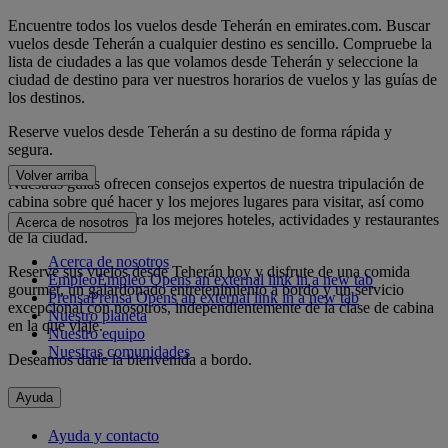
Encuentre todos los vuelos desde Teherán en emirates.com. Buscar
vuelos desde Teherán a cualquier destino es sencillo. Compruebe la
lista de ciudades a las que volamos desde Teherán y seleccione la
ciudad de destino para ver nuestros horarios de vuelos y las guías de
los destinos.
Reserve vuelos desde Teherán a su destino de forma rápida y
segura.
Volver arriba
Nuestras guías ofrecen consejos expertos de nuestra tripulación de
cabina sobre qué hacer y los mejores lugares para visitar, así como
recomendaciones para los mejores hoteles, actividades y restaurantes
Acerca de nosotros
de la ciudad.
Acerca de nosotros
Reserve sus vuelos desde Teherán hoy y disfrute de una comida
Empleo
Empleo Opens an external link in a new tab
gourmet, un galardonado entretenimiento a bordo y un servicio
Prensa
Prensa Opens an external link in a new tab
excepcional con nosotros, independientemente de la clase de cabina
Nuestro planeta
en la que viaje.
Nuestro equipo
Nuestras comunidades
Deseamos darle la bienvenida a bordo.
Ayuda
Ayuda y contacto