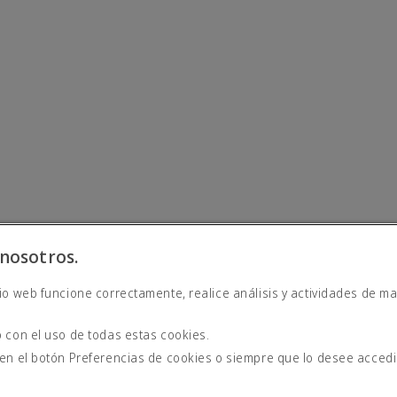
nosotros.
io web funcione correctamente, realice análisis y actividades de ma
derna
 con el uso de todas estas cookies.
 en el botón Preferencias de cookies o siempre que lo desee acced