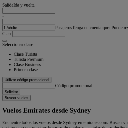
Salida
Ida y vuelta
-
Pasajeros
Tenga en cuenta que: Puede re
Clase
Seleccionar clase
Clase Turista
Turista Premium
Clase Business
Primera clase
Utilizar código promocional
Código promocional
Solicitar
Buscar vuelos
Vuelos Emirates desde Sydney
Encuentre todos los vuelos desde Sydney en emirates.com. Buscar vuel
destino para ver nuestros horarios de vuelos y las guías de los destinos