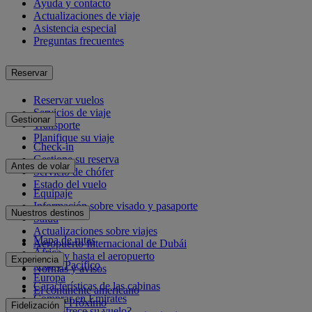
Ayuda y contacto
Actualizaciones de viaje
Asistencia especial
Preguntas frecuentes
Reservar
Reservar vuelos
Servicios de viaje
Gestionar
Transporte
Planifique su viaje
Check-in
Gestione su reserva
Antes de volar
Servicio de chófer
Estado del vuelo
Equipaje
Información sobre visado y pasaporte
Nuestros destinos
Salud
Actualizaciones sobre viajes
Mapa de rutas
Aeropuerto Internacional de Dubái
África
Desde y hasta el aeropuerto
Experiencia
Asia y Pacífico
Normas y avisos
Europa
Características de las cabinas
El continente americano
Comprar en Emirates
Oriente Próximo
Fidelización
¿Qué ofrece su vuelo?