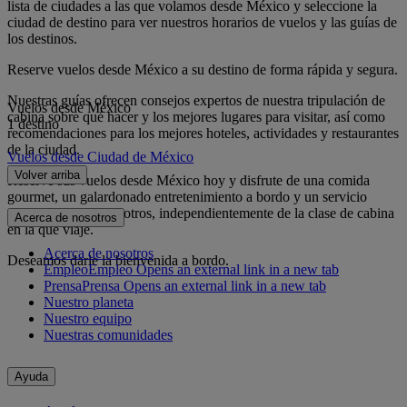
lista de ciudades a las que volamos desde México y seleccione la
ciudad de destino para ver nuestros horarios de vuelos y las guías de
los destinos.
Reserve vuelos desde México a su destino de forma rápida y segura.
Nuestras guías ofrecen consejos expertos de nuestra tripulación de
Vuelos desde México
cabina sobre qué hacer y los mejores lugares para visitar, así como
1 destino
recomendaciones para los mejores hoteles, actividades y restaurantes
de la ciudad.
Vuelos desde Ciudad de México
Volver arriba
Reserve sus vuelos desde México hoy y disfrute de una comida
gourmet, un galardonado entretenimiento a bordo y un servicio
excepcional con nosotros, independientemente de la clase de cabina
Acerca de nosotros
en la que viaje.
Acerca de nosotros
Deseamos darle la bienvenida a bordo.
Empleo
Empleo Opens an external link in a new tab
Prensa
Prensa Opens an external link in a new tab
Nuestro planeta
Nuestro equipo
Nuestras comunidades
Ayuda