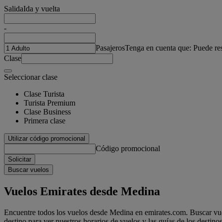
Salida
Ida y vuelta
-
Pasajeros
Tenga en cuenta que: Puede re
Clase
Seleccionar clase
Clase Turista
Turista Premium
Clase Business
Primera clase
Utilizar código promocional
Código promocional
Solicitar
Buscar vuelos
Vuelos Emirates desde Medina
Encuentre todos los vuelos desde Medina en emirates.com. Buscar vuel
destino para ver nuestros horarios de vuelos y las guías de los destinos