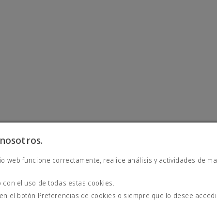
nosotros.
io web funcione correctamente, realice análisis y actividades de ma
derna
 con el uso de todas estas cookies.
 en el botón Preferencias de cookies o siempre que lo desee acced