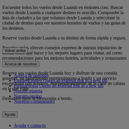
Encuentre todos los vuelos desde Luanda en emirates.com. Buscar
vuelos desde Luanda a cualquier destino es sencillo. Compruebe la
lista de ciudades a las que volamos desde Luanda y seleccione la
ciudad de destino para ver nuestros horarios de vuelos y las guías de
los destinos.
Reserve vuelos desde Luanda a su destino de forma rápida y segura.
Nuestras guías ofrecen consejos expertos de nuestra tripulación de
Volver arriba
cabina sobre qué hacer y los mejores lugares para visitar, así como
recomendaciones para los mejores hoteles, actividades y restaurantes
de la ciudad.
Acerca de nosotros
Reserve sus vuelos desde Luanda hoy y disfrute de una comida
Acerca de nosotros
gourmet, un galardonado entretenimiento a bordo y un servicio
Empleo
Empleo Opens an external link in a new tab
excepcional con nosotros, independientemente de la clase de cabina
Prensa
Prensa Opens an external link in a new tab
en la que viaje.
Nuestro planeta
Nuestro equipo
Deseamos darle la bienvenida a bordo.
Nuestras comunidades
Ayuda
Ayuda y contacto