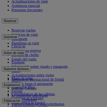
Actualizaciones de viaje
Asistencia especial
Preguntas frecuentes
Reservar
Reservar vuelos
Servicios de viaje
Gestionar
Transporte
Planifique su viaje
Check-in
Gestione su reserva
Antes de volar
Servicio de chófer
Estado del vuelo
Equipaje
Información sobre visado y pasaporte
Nuestros destinos
Salud
Actualizaciones sobre viajes
Mapa de rutas
Aeropuerto Internacional de Dubái
África
Desde y hasta el aeropuerto
Experiencia
Asia y Pacífico
Normas y avisos
Europa
Características de las cabinas
El continente americano
Comprar en Emirates
Oriente Próximo
Fidelización
¿Qué ofrece su vuelo?
Vuelos a todos los países/territorios
Entretenimiento a bordo