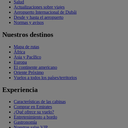
Salud
Actualizaciones sobre viajes
Aeropuerto Internacional de Dubái
Desde y hasta el aeropuerto
Normas y avisos
Nuestros destinos
Mapa de rutas
África
Asia y Pacífico
Europa
El continente americano
Oriente Próximo
Vuelos a todos los países/territorios
Experiencia
Características de las cabinas
Comprar en Emirates
¿Qué ofrece su vuelo?
Entretenimiento a bordo
Gastronomía
Nuestras salas VIP