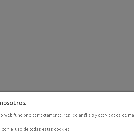
nosotros.
io web funcione correctamente, realice análisis y actividades de ma
derna
 con el uso de todas estas cookies.