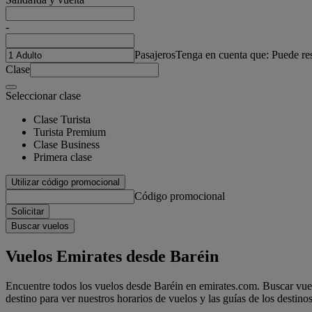
-
Pasajeros
Tenga en cuenta que: Puede re
Clase
Seleccionar clase
Clase Turista
Turista Premium
Clase Business
Primera clase
Utilizar código promocional
Código promocional
Solicitar
Buscar vuelos
Vuelos Emirates desde Baréin
Encuentre todos los vuelos desde Baréin en emirates.com. Buscar vuel
destino para ver nuestros horarios de vuelos y las guías de los destinos