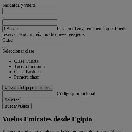
Salida
Ida y vuelta
-
Pasajeros
Tenga en cuenta que: Puede
reservar para un máximo de nueve pasajeros.
Clase
Seleccionar clase
Clase Turista
Turista Premium
Clase Business
Primera clase
Utilizar código promocional
Código promocional
Solicitar
Buscar vuelos
Vuelos Emirates desde Egipto
Encuentre todos los vuelos desde Egipto en emirates.com. Buscar