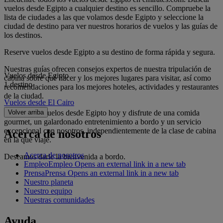
vuelos desde Egipto a cualquier destino es sencillo. Compruebe la
lista de ciudades a las que volamos desde Egipto y seleccione la
ciudad de destino para ver nuestros horarios de vuelos y las guías de
los destinos.
Reserve vuelos desde Egipto a su destino de forma rápida y segura.
Nuestras guías ofrecen consejos expertos de nuestra tripulación de
Vuelos desde Egipto
cabina sobre qué hacer y los mejores lugares para visitar, así como
1 destino
recomendaciones para los mejores hoteles, actividades y restaurantes
de la ciudad.
Vuelos desde El Cairo
Reserve sus vuelos desde Egipto hoy y disfrute de una comida
Volver arriba
gourmet, un galardonado entretenimiento a bordo y un servicio
excepcional con nosotros, independientemente de la clase de cabina
Acerca de nosotros
en la que viaje.
Acerca de nosotros
Deseamos darle la bienvenida a bordo.
Empleo
Empleo Opens an external link in a new tab
Prensa
Prensa Opens an external link in a new tab
Nuestro planeta
Nuestro equipo
Nuestras comunidades
Ayuda