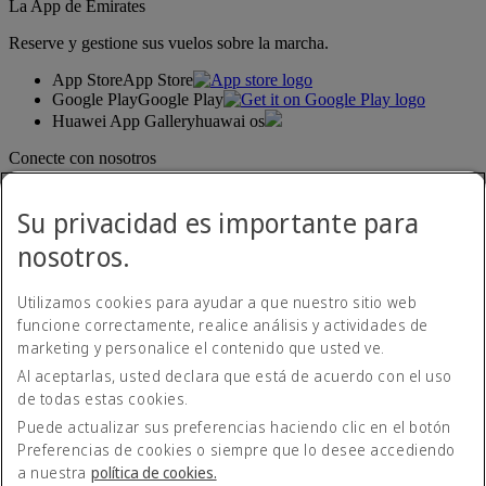
La App de Emirates
Reserve y gestione sus vuelos sobre la marcha.
App Store
App Store
Google Play
Google Play
Huawei App Gallery
huawai os
Conecte con nosotros
Comparta su experiencia Emirates.
Su privacidad es importante para
nosotros.
Utilizamos cookies para ayudar a que nuestro sitio web
funcione correctamente, realice análisis y actividades de
marketing y personalice el contenido que usted ve.
Al aceptarlas, usted declara que está de acuerdo con el uso
Declaración de accesibilidad
de todas estas cookies.
Contacte con nosotros
Política de privacidad
Puede actualizar sus preferencias haciendo clic en el botón
Condiciones generales
Preferencias de cookies o siempre que lo desee accediendo
Política de cookies
a nuestra
política de cookies.
Ciberseguridad