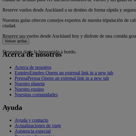
Reserve vuelos desde Auckland a su destino de forma rápida y segura
Nuestras guías ofrecen consejos expertos de nuestra tripulación de cab
ciudad.
Reserve sus vuelos desde Auckland hoy y disfrute de una comida gour
viaje.
Volver arriba
Deseamos darle la bienvenida a bordo.
Acerca de nosotros
Acerca de nosotros
Empleo
Empleo Opens an external link in a new tab
Prensa
Prensa Opens an external link in a new tab
Nuestro planeta
Nuestro equipo
Nuestras comunidades
Ayuda
Ayuda y contacto
Actualizaciones de viaje
Asistencia especial