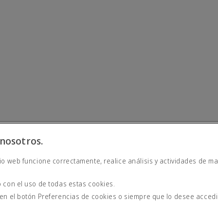
nosotros.
io web funcione correctamente, realice análisis y actividades de ma
derna
 con el uso de todas estas cookies.
 en el botón Preferencias de cookies o siempre que lo desee acced