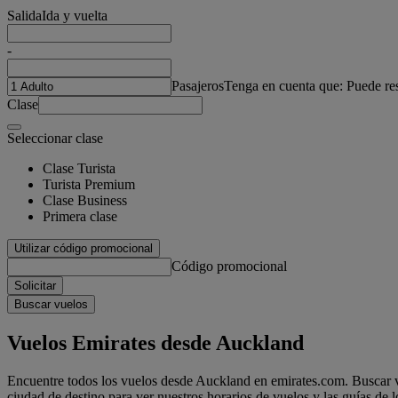
Salida
Ida y vuelta
-
Pasajeros
Tenga en cuenta que: Puede re
Clase
Seleccionar clase
Clase Turista
Turista Premium
Clase Business
Primera clase
Utilizar código promocional
Código promocional
Solicitar
Buscar vuelos
Vuelos Emirates desde Auckland
Encuentre todos los vuelos desde Auckland en emirates.com. Buscar vu
ciudad de destino para ver nuestros horarios de vuelos y las guías de l