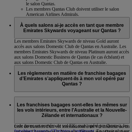
le salon Qantas.
Les membres Qantas Club doivent utiliser le salon
American Airlines Admirals.
À quels salons ai-je accès en tant que membre
Emirates Skywards voyageant sur Qantas ?
Les membres Emirates Skywards de niveau Gold auront
accès aux salons Domestic Club de Qantas en Australie. Les
membres Emirates Skywards de niveau Platinum auront accès
aux salons Domestic Business de Qantas (le cas échéant) et
aux salons Domestic Club de Qantas en Australie.
Les règlements en matière de franchise bagages
d’Emirates s’appliquent-ils à mon vol opéré par
Qantas ?
Si vous êtes sur un vol opéré par Qantas (avec un code QF),
les franchises bagages de Qantas s’appliquent. Cela comprend
Les franchises bagages sont-elles les mêmes sur
les vols QF échangés à l'aide de vos Miles Skywards et les
les vols intérieurs, entre l'Australie et la Nouvelle-
vols intérieurs en correspondance en Australie et vers la
Zélande et internationaux ?
Tasmanie. Toutefois, si vous êtes sur un vol en partage de
code (avec un numéro de vol EK, mais opéré par Qantas), les
Lors du transfert d'un vol international à un vol intérieur ou un
franchises bagages d’Emirates s’appliquent
. En savoir plus sur
vol entre l'Australie et la Nouvelle-Zélande avec Qantas, dans