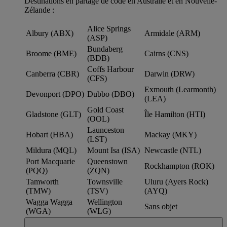
Destinations en partage de code en Australie et en Nouvelle-
Zélande :
Alice Springs
Albury (ABX)
Armidale (ARM)
(ASP)
Bundaberg
Broome (BME)
Cairns (CNS)
(BDB)
Coffs Harbour
Canberra (CBR)
Darwin (DRW)
(CFS)
Exmouth (Learmonth)
Devonport (DPO)
Dubbo (DBO)
(LEA)
Gold Coast
Gladstone (GLT)
Île Hamilton (HTI)
(OOL)
Launceston
Hobart (HBA)
Mackay (MKY)
(LST)
Mildura (MQL)
Mount Isa (ISA)
Newcastle (NTL)
Port Macquarie
Queenstown
Rockhampton (ROK)
(PQQ)
(ZQN)
Tamworth
Townsville
Uluru (Ayers Rock)
(TMW)
(TSV)
(AYQ)
Wagga Wagga
Wellington
Sans objet
(WGA)
(WLG)