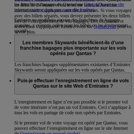
les franchises bagages de Qantas sur
Qantas
(Ouvre un site
un délai de 24 heures et sur le même billet, la franchise
internet externe dans une nouvelle fenêtre)
.
internationale s'appliquera aux deux secteurs. Si vous voyagez
avec des billets séparés, vous devrez présenter les deux billets
Emirates ne modifiera aucune des franchises de bagages
lors de l’enregistrement de vos bagages. Des exclusions et
gratuites, y compris celles pour les bébés ou les équipements
restrictions s'appliquent. Rendez-vous sur
Qantas.com
pour en
sportifs.
savoir plus.
Les membres Skywards bénéficient-ils d'une
franchise bagages plus importante sur les vols
opérés par Qantas ?
Les franchises bagages supplémentaires existantes d’Emirates
Skywards seront appliquées sur les vols opérés par Qantas.
Puis-je effectuer l’enregistrement en ligne de vols
Qantas sur le site Web d’Emirates ?
L’enregistrement en ligne n’est pas possible si le premier vol
de votre itinéraire n’est pas un vol Emirates. Ceci s’applique à
tous les vols en partage de code non opérés par Emirates.
Si le premier vol de votre voyage est opéré par Qantas, vous
pouvez effectuer l’enregistrement en ligne sur le site Internet
de
Qantas
(ouvre un nouvel onglet)
.