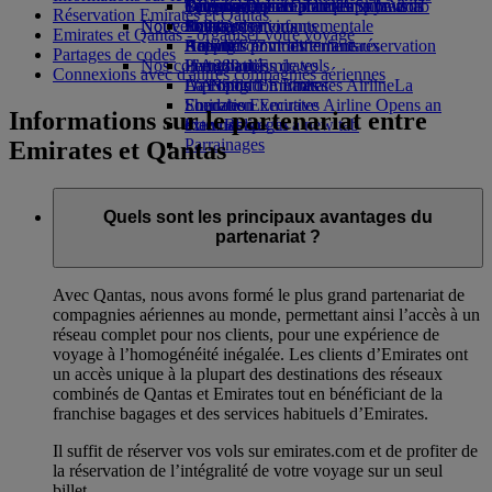
Opens an external link in a new tab
Boissons
Divertissements pour les enfants
La durabilité en pratique
Toronto-Dubai
Se connecter à Emirates Skywards
Téléphone portable et l'application
Réservation Emirates et Qantas
Notre flotte
Nouvelles destinations
Jouets pour enfants
Politique environnementale
Skywards+
Emirates
Emirates et Qantas - organiser votre voyage
Boeing 777
Activités pour les enfants
Rapports environnementaux
Helsinki
Annuler ou modifier une réservation
Partages de codes
Nos communautés
L’A380 d’Emirates
Hangzhou
Perturbations de vols
Connexions avec d'autres compagnies aériennes
L’A350 d’Emirates
La Fondation Emirates Airline
Da Nang
À propos d’Emirates
La
Emirates Executive
Fondation Emirates Airline Opens an
Shenzhen
Informations sur le partenariat entre
Plan des sièges
external link in a new tab
Siem Reap
Parrainages
Emirates et Qantas
Quels sont les principaux avantages du
partenariat ?
Avec Qantas, nous avons formé le plus grand partenariat de
compagnies aériennes au monde, permettant ainsi l’accès à un
réseau complet pour nos clients, pour une expérience de
voyage à l’homogénéité inégalée. Les clients d’Emirates ont
un accès unique à la plupart des destinations des réseaux
combinés de Qantas et Emirates tout en bénéficiant de la
franchise bagages et des services habituels d’Emirates.
Il suffit de réserver vos vols sur emirates.com et de profiter de
la réservation de l’intégralité de votre voyage sur un seul
billet.