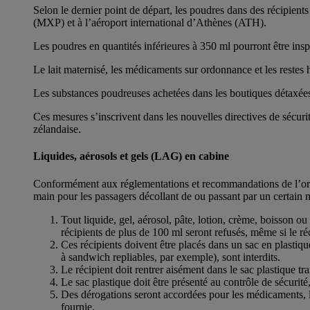
Selon le dernier point de départ, les poudres dans des récipie
(MXP) et à l’aéroport international d’Athènes (ATH).
Les poudres en quantités inférieures à 350 ml pourront être insp
Le lait maternisé, les médicaments sur ordonnance et les restes
Les substances poudreuses achetées dans les boutiques détaxées d
Ces mesures s’inscrivent dans les nouvelles directives de sécurit
zélandaise.
Liquides, aérosols et gels (LAG) en cabine
Conformément aux réglementations et recommandations de l’organis
main pour les passagers décollant de ou passant par un certain 
Tout liquide, gel, aérosol, pâte, lotion, crème, boisson ou
récipients de plus de 100 ml seront refusés, même si le réc
Ces récipients doivent être placés dans un sac en plastiq
à sandwich repliables, par exemple), sont interdits.
Le récipient doit rentrer aisément dans le sac plastique tra
Le sac plastique doit être présenté au contrôle de sécurit
Des dérogations seront accordées pour les médicaments, le 
fournie.