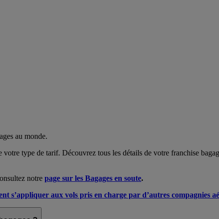
gages au monde.
e votre type de tarif. Découvrez tous les détails de votre franchise bag
consultez notre
page sur les Bagages en soute
.
vent s’appliquer aux vols pris en charge par d’autres compagnies a