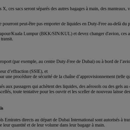
ons X, ces sacs seront séparés des autres bagages à main, des manteaux, v
ne pourront peut-être pas emporter de liquides en Duty-Free au-delà du po
ingapour/Kuala Lumpur (BKK/SIN/KUL) et devez changer d'avion, ces aér
transit.
aéroport (par exemple, au centre Duty-Free de Dubai) ou à bord de l’avion
teur d’effraction (SSIE), et
te par une procédure de sécurité de la chaîne d’approvisionnement (telle q
inés aux passagers qui achètent des liquides, des aérosols ou des gels au
scellés, toute tentative pour les ouvrir et les sceller de nouveau laisse d
is
s Emirates directs au départ de Dubai International sont autorisés à tran
leur quantité et de leur volume dans leur bagage à main.