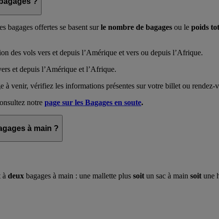
 bagages ?
es bagages offertes se basent sur
le nombre de bagages
ou le
poids to
ption des vols vers et depuis l’Amérique et vers ou depuis l’Afrique.
vers et depuis l’Amérique et l’Afrique.
 à venir, vérifiez les informations présentes sur votre billet ou rendez
consultez notre
page sur les Bagages en soute
.
bagages à main ?
t à
deux
bagages à main : une mallette plus
soit
un sac à main
soit
une h