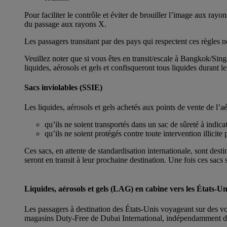
Pour faciliter le contrôle et éviter de brouiller l’image aux ray
du passage aux rayons X.
Les passagers transitant par des pays qui respectent ces règles 
Veuillez noter que si vous êtes en transit/escale à Bangkok/S
liquides, aérosols et gels et confisqueront tous liquides durant le 
Sacs inviolables (SSIE)
Les liquides, aérosols et gels achetés aux points de vente de l’
qu’ils ne soient transportés dans un sac de sûreté à indica
qu’ils ne soient protégés contre toute intervention illici
Ces sacs, en attente de standardisation internationale, sont dest
seront en transit à leur prochaine destination. Une fois ces sacs 
Liquides, aérosols et gels (LAG) en cabine vers les États-Un
Les passagers à destination des États-Unis voyageant sur des vol
magasins Duty-Free de Dubai International, indépendamment de 