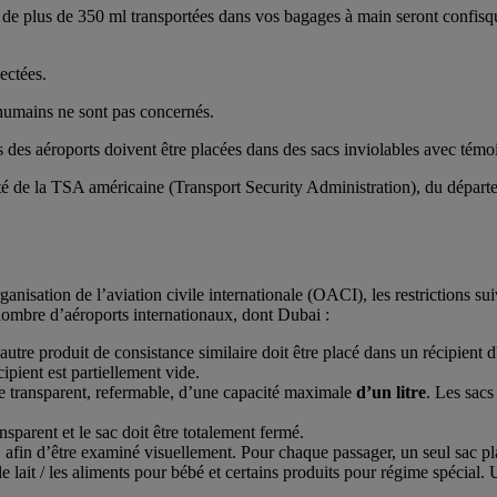
nts de plus de 350 ml transportées dans vos bagages à main seront confi
ectées.
 humains ne sont pas concernés.
es aéroports doivent être placées dans des sacs inviolables avec témoin d
é de la TSA américaine (Transport Security Administration), du départemen
ation de l’aviation civile internationale (OACI), les restrictions suiv
nombre d’aéroports internationaux, dont Dubai :
 autre produit de consistance similaire doit être placé dans un récipient 
ipient est partiellement vide.
ue transparent, refermable, d’une capacité maximale
d’un litre
. Les sacs
nsparent et le sac doit être totalement fermé.
é, afin d’être examiné visuellement. Pour chaque passager, un seul sac pl
lait / les aliments pour bébé et certains produits pour régime spécial. 