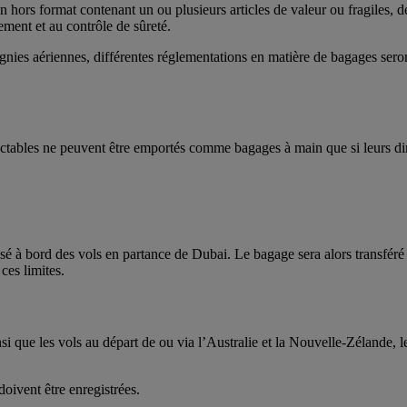
 hors format contenant un ou plusieurs articles de valeur ou fragiles, d
ement et au contrôle de sûreté.
gnies aériennes, différentes réglementations en matière de bagages seron
ractables ne peuvent être emportés comme bagages à main que si leurs di
risé à bord des vols en partance de Dubai. Le bagage sera alors transfér
ces limites.
insi que les vols au départ de ou via l’Australie et la Nouvelle-Zélande,
oivent être enregistrées.