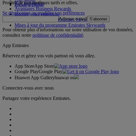
Profitez de nos meilleurs tarifs et offres.
Nos partenaires
Escale à Dubai
Avantages Business Rewards
Se désabonner ou modifier vos préférences
Inscrire votre entreprise
Adresse e-mail
S’abonner
Règles du programme Emirates Skywards
Mises à jour du programme Emirates Skywards
Pour obtenir plus d'informations sur notre utilisation de vos données,
consultez notre
politique de confidentialité
.
App Emirates
Réservez et gérez vos vols partout où vous allez.
App Store
App Store
Google Play
Google Play
Huawei App Gallery
huawai os
Connectez-vous avec nous
Partagez votre expérience Emirates.