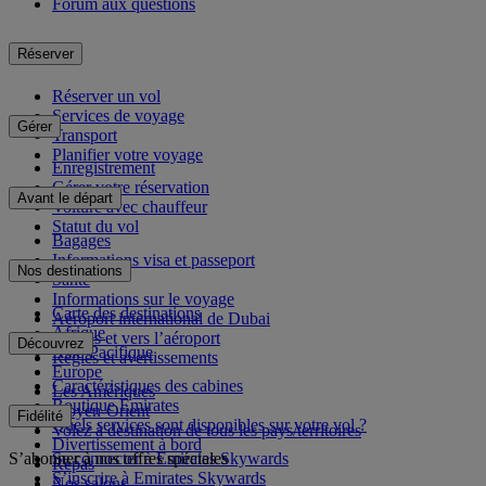
Forum aux questions
Réserver
Réserver un vol
Services de voyage
Gérer
Transport
Planifier votre voyage
Enregistrement
Gérer votre réservation
Avant le départ
Voiture avec chauffeur
Statut du vol
Bagages
Informations visa et passeport
Nos destinations
Santé
Informations sur le voyage
Carte des destinations
Aéroport international de Dubai
Afrique
Depuis et vers l’aéroport
Découvrez
Asie-Pacifique
Règles et avertissements
Europe
Caractéristiques des cabines
Les Amériques
Boutique Emirates
Moyen-Orient
Fidélité
Quels services sont disponibles sur votre vol ?
Volez à destination de tous les pays/territoires
Divertissement à bord
S’abonner à nos offres spéciales
Se connecter à Emirates Skywards
Repas
S’inscrire à Emirates Skywards
Nos salons