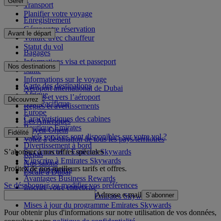
Gérer
Transport
Planifier votre voyage
Enregistrement
Gérer votre réservation
Avant le départ
Voiture avec chauffeur
Statut du vol
Bagages
Informations visa et passeport
Nos destinations
Santé
Informations sur le voyage
Carte des destinations
Aéroport international de Dubai
Afrique
Depuis et vers l’aéroport
Découvrez
Asie-Pacifique
Règles et avertissements
Europe
Caractéristiques des cabines
Les Amériques
Boutique Emirates
Moyen-Orient
Fidélité
Quels services sont disponibles sur votre vol ?
Volez à destination de tous les pays/territoires
Divertissement à bord
S’abonner à nos offres spéciales
Se connecter à Emirates Skywards
Repas
S’inscrire à Emirates Skywards
Nos salons
Profitez de nos meilleurs tarifs et offres.
Nos partenaires
Escale à Dubai
Avantages Business Rewards
Se désabonner ou modifier vos préférences
Inscrire votre entreprise
Adresse e-mail
S’abonner
Règles du programme Emirates Skywards
Mises à jour du programme Emirates Skywards
Pour obtenir plus d'informations sur notre utilisation de vos données,