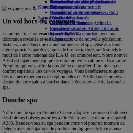
Opens an external link in a new tab
Boissons
Divertissements pour les enfants
La durabilité en pratique
Toronto-Dubai
Se connecter à Emirates Skywards
Téléphone portable et l'application
Notre flotte
Nouvelles destinations
Jouets pour enfants
Politique environnementale
Skywards+
Emirates
Boeing 777
Activités pour les enfants
Rapports environnementaux
Helsinki
Annuler ou modifier une réservation
Nos communautés
L’A380 d’Emirates
Hangzhou
Perturbations de vols
Un vol hors du commun
L’A350 d’Emirates
La Fondation Emirates Airline
Da Nang
À propos d’Emirates
La
Emirates Executive
Fondation Emirates Airline Opens an
Shenzhen
Le premier des nouveaux appareils A380 est arrivé, avec une
Plan des sièges
external link in a new tab
Siem Reap
décoration revisitée et des sièges de luxe de nouvelle génération.
Parrainages
Installez-vous dans une cabine lumineuse et spacieuse aux tons
crème ponctués par des vagues de bronze texturé, sur lesquels le
motif de l’arbre national des E.A.U. est omniprésent. Notre nouvel
A380 est également équipé de notre nouvelle cabine en Économie
Premium qui vous offre la possibilité de profiter d’un niveau de
confort supérieur lors de vos voyages. Vous bénéficierez toujours
des mêmes expériences exceptionnelles en A380 dans le nouveau
design de notre salon à bord et dans le décor revisité de la douche
spa.
Douche spa
Notre douche spa en Première Classe adopte un nouveau look avec
des finitions boisées assorties à l’intérieur revisité de notre appareil
A380. Rendez-vous au spa pendant votre vol pour un moment de
détente avec une gamme de produits biologiques de luxe à base