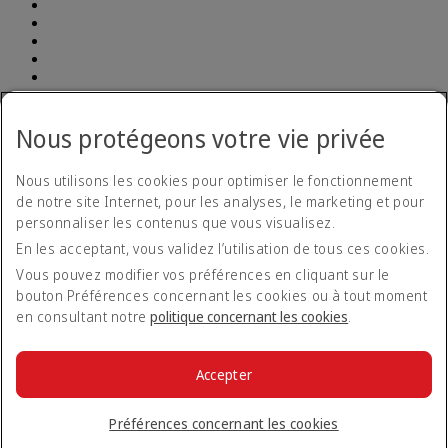
Déclaration d'accessibilité
Nous protégeons votre vie privée
Plan d’accessibilité et procédure pour les commentaires 2026-
2029
Plan d’accessibilité et procédure pour les commentaires
Nous utilisons les cookies pour optimiser le fonctionnement
2026-2029 Opens an external link in a new tab
de notre site Internet, pour les analyses, le marketing et pour
Formulaire de retour concernant l’accessibilité
Nous contacter
personnaliser les contenus que vous visualisez.
Politique de confidentialité
En les acceptant, vous validez l’utilisation de tous ces cookies.
Conditions générales
Politique en matière de cookies
Vous pouvez modifier vos préférences en cliquant sur le
Cyber-sécurité
bouton Préférences concernant les cookies ou à tout moment
Déclaration de transparence vis-à-vis de la loi sur l’esclavage
en consultant notre
politique concernant les cookies
.
moderne
Plan du site
Tarifs
Tarifs Opens an external link in a new tab
Accepter
Règlement sur la protection des passagers aériens
© 2026 The Emirates Group. Tous droits réservés.
Préférences concernant les cookies