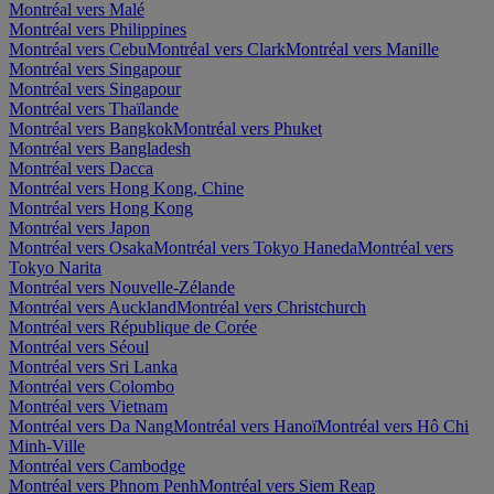
Montréal vers Malé
Montréal vers Philippines
Montréal vers Cebu
Montréal vers Clark
Montréal vers Manille
Montréal vers Singapour
Montréal vers Singapour
Montréal vers Thaïlande
Montréal vers Bangkok
Montréal vers Phuket
Montréal vers Bangladesh
Montréal vers Dacca
Montréal vers Hong Kong, Chine
Montréal vers Hong Kong
Montréal vers Japon
Montréal vers Osaka
Montréal vers Tokyo Haneda
Montréal vers
Tokyo Narita
Montréal vers Nouvelle-Zélande
Montréal vers Auckland
Montréal vers Christchurch
Montréal vers République de Corée
Montréal vers Séoul
Montréal vers Sri Lanka
Montréal vers Colombo
Montréal vers Vietnam
Montréal vers Da Nang
Montréal vers Hanoï
Montréal vers Hô Chi
Minh-Ville
Montréal vers Cambodge
Montréal vers Phnom Penh
Montréal vers Siem Reap