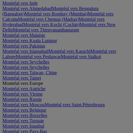
Montréal vers Inde
Montréal vers Ahmedabad
Montréal vers Bengaluru
(Bangalore)
Montréal vers Bombay (Mumbai)
Montréal vers
Calcutta
Montréal vers Chennai (Madras)
Montréal vers
Hyderabad
Montréal vers Kochi (Cochin)
Montréal vers New
Delhi
Montréal vers Thiruvananthapuram
Montréal vers Malaisie
Montréal vers Kuala Lumpur
Montréal vers Pakistan
Montréal vers Islamabad
Montréal vers Karachi
Montréal vers
Lahore
Montréal vers Peshawar
Montréal vers Sialkot
Montréal vers Seychelles
Montréal vers Seychelles
Montréal vers Taïwan, Chine
Montréal vers Taipei
Montréal vers Europe
Montréal vers Autriche
Montréal vers Vienne
Montréal vers Russie
Montréal vers Moscou
Montréal vers Saint-Pétersbourg
Montréal vers Belgique
Montréal vers Bruxelles
Montréal vers Turquie
Montréal vers Istanbul
Montréal vers Pays-Bas