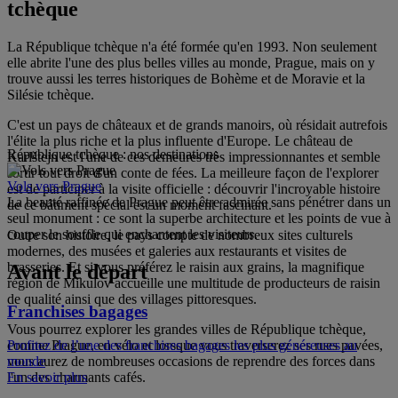
tchèque
La République tchèque n'a été formée qu'en 1993. Non seulement
elle abrite l'une des plus belles villes au monde, Prague, mais on y
trouve aussi les terres historiques de Bohème et de Moravie et la
Silésie tchèque.
C'est un pays de châteaux et de grands manoirs, où résidait autrefois
l'élite la plus riche et la plus influente d'Europe. Le château de
République tchèque : nos destinations
Karlštejn est l'une de ces demeures très impressionnantes et semble
sortir tout droit d'un conte de fées. La meilleure façon de l'explorer
Vols vers Prague
est de participer à la visite officielle : découvrir l'incroyable histoire
La beauté raffinée de Prague peut être admirée sans pénétrer dans un
de ce bâtiment spécial est un moment fascinant.
seul monument : ce sont la superbe architecture et les points de vue à
couper le souffle qui enchantent les visiteurs.
Outre son histoire, le pays compte de nombreux sites culturels
modernes, des musées et galeries aux restaurants et visites de
brasseries. Et si vous préférez le raisin aux grains, la magnifique
Avant le départ
région de Mikulov accueille une multitude de producteurs de raisin
de qualité ainsi que des villages pittoresques.
Franchises bagages
Vous pourrez explorer les grandes villes de République tchèque,
comme Prague, en vélo et lorsque vous traverserez ses rues pavées,
Profitez de l’une des franchises bagages les plus généreuses au
vous aurez de nombreuses occasions de reprendre des forces dans
monde
l'un des charmants cafés.
En savoir plus