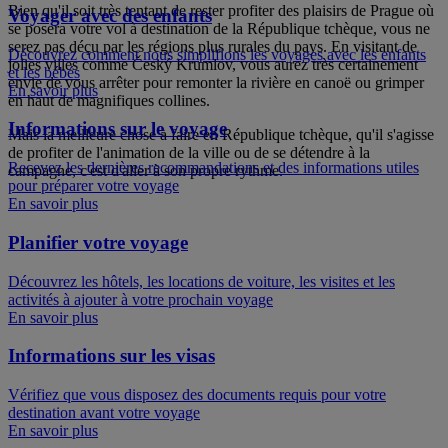
Bien qu'il soit très tentant de rester profiter des plaisirs de Prague où
Voyager avec des enfants
se posera votre vol à destination de la République tchèque, vous ne
serez pas déçu par les régions plus rurales du pays. En visitant de
Découvrez comment nous simplifions les voyages avec les enfants
jolies villes comme Český Krumlov, vous aurez très certainement
et les bébés
envie de vous arrêter pour remonter la rivière en canoë ou grimper
En savoir plus
en haut de magnifiques collines.
Informations sur le voyage
Mais la meilleure chose à faire en République tchèque, qu'il s'agisse
de profiter de l'animation de la ville ou de se détendre à la
Recevez les dernières recommandations et des informations utiles
campagne, c'est d'aller à son propre rythme.
pour préparer votre voyage
En savoir plus
Planifier votre voyage
Découvrez les hôtels, les locations de voiture, les visites et les
activités à ajouter à votre prochain voyage
En savoir plus
Informations sur les visas
Vérifiez que vous disposez des documents requis pour votre
destination avant votre voyage
En savoir plus