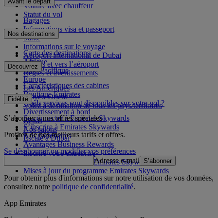
Avant le départ
Voiture avec chauffeur
Statut du vol
Bagages
Informations visa et passeport
Nos destinations
Santé
Informations sur le voyage
Carte des destinations
Aéroport international de Dubai
Afrique
Depuis et vers l’aéroport
Découvrez
Asie-Pacifique
Règles et avertissements
Europe
Caractéristiques des cabines
Les Amériques
Boutique Emirates
Moyen-Orient
Fidélité
Quels services sont disponibles sur votre vol ?
Volez à destination de tous les pays/territoires
Divertissement à bord
S’abonner à nos offres spéciales
Se connecter à Emirates Skywards
Repas
S’inscrire à Emirates Skywards
Nos salons
Profitez de nos meilleurs tarifs et offres.
Nos partenaires
Escale à Dubai
Avantages Business Rewards
Se désabonner ou modifier vos préférences
Inscrire votre entreprise
Adresse e-mail
S’abonner
Règles du programme Emirates Skywards
Mises à jour du programme Emirates Skywards
Pour obtenir plus d'informations sur notre utilisation de vos données,
consultez notre
politique de confidentialité
.
App Emirates