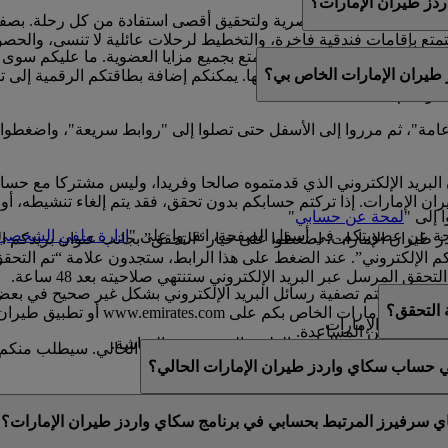
ز طيران الإمارات؟
لتتكامل مع حياتهم العصرية ولتحقيق أقصى استفادة من كل رحلة. بصف
ع بإقامات فندقية فاخرة، والتخطيط لرحلات عائلية لا تنسى، والحصول ع
امتلاك بطاقة بلاستيكية للتمتع بجميع مزايا العضوية. ما عليكم سوى
طيران الإمارات الخاص بي؟
مشوقة.
واصلة كسب الأميال واستبدالها. يمكنكم إضافة بطاقتكم الرقمية إلى 
ضويتكم.
ة عامة"، ثم مرروا إلى الأسفل حتى تصلوا إلى "روابط سريعة"، واضغطوا
البريد الإلكتروني الذي قدمتموه صالحا وفريدا، وليس مشتركا مع حس
الإمارات. إذا تركتم حسابكم بدون تحقق، فقد يتم إلغاء تنشيطه، أو قد
 إلى "
لمحة عن حسابي
"
ة عن عضويتكم. في أسفل الصفحة، انقروا على "
إدارة ملفي الشخصي
يران الإمارات، اضغطوا على خيار “التحقق” بجانب عنوان بريدكم ال
طلب منكم “تأكيد عنوان بريدكم الإلكتروني”. عند الضغط على هذا الرابط، ستجدون عل
 المرسل عبر البريد الإلكتروني ستنتهي صلاحيته بعد 48 ساعة.
فيها، إذ تتم تصفية رسائل البريد الإلكتروني بشكل غير صحيح في بعض ال
ة التحقق؟
رسالة التحقق من خلال تسجيل الدخول 
ز طيران الإمارات.
ى مزيد من المساعدة.
لاث الموجودة في الزاوية العلوية اليسرى من الشاشة.
يد​حتى بعد التحقق من عنوان بريدكم الإلكتروني الحالي. سيطلب منكم ال
صية أو عدلوها.
في حساب سكاي واردز طيران الإمارات الحالي؟
عنوان بريد إلكتروني فريد. إذا تمت مشاركة عنوان بريدكم الإلكترو
اي سرفيرز المرتبط بحسابي في برنامج سكاي واردز طيران الإمارات؟
قق منه. يرجى
التواصل معنا
للحصول على المزيد من المساعدة.