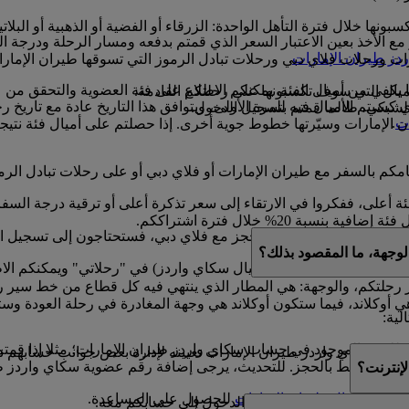
ونها خلال فترة التأهل الواحدة: الزرقاء أو الفضية أو الذهبية أو البلاتي
الأخذ بعين الاعتبار السعر الذي قمتم بدفعه ومسار الرحلة ودرجة ا
دز طيران الإمارات
.
ارات ورحلات فلاي دبي ورحلات تبادل الرموز التي تسوقها طيران الإم
ا يكفي من أميال الفئة. يمكنكم الاطلاع على فئة العضوية والتحقق من 
أميال التي سوف تكسبونها على رحلتكم القادمة.
 13 شهرا ابتداء من التاريخ الذي كسبتم الأميال فيه للمرة الأولى، ويتوافق هذا التاري
لشبكي، طالما قمتم بتسجيل الدخول.
ات
.
 الإمارات وسيّرتها خطوط جوية أخرى. إذا حصلتم على أميال فئة نتيجة ا
قيامكم بالسفر مع طيران الإمارات أو فلاي دبي أو على رحلات تبادل ا
ئة أعلى، ففكروا في الارتقاء إلى سعر تذكرة أعلى أو ترقية درجة السف
نسبة 20% خلال فترة اشتراككم.
 إذا كان لديكم حجز مع فلاي دبي، فستحتاجون إلى تسجيل الدخول إلى موقع ubai.com
لوجهة، ما المقصود بذلك؟
ي تم شراؤها باستخدام أميال سكاي واردز) في "رحلاتي" ويمكنكم الاط
 رحلتكم، والوجهة: هي المطار الذي ينتهي فيه كل قطاع من خط سير ر
ي أوكلاند، فيما ستكون أوكلاند هي وجهة المغادرة في رحلة العودة وست
لية:
موجود في حساب سكاي واردز طيران الإمارات؛ مثلا إذا قمتم بكتابة Mohamed بدلا من d
 غير مرتبط بالحجز. للتحديث، يرجى إضافة رقم عضوية سكاي واردز ط
إنترنت؟
ها
بمركز اتصال طيران الإمارات
للحصول على المساعدة.
ا إذا شاركتم بيانات تسجيل الدخول إلى حسابكم معه.