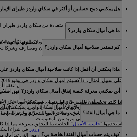
كلا، بما أن حسابات سكاي سرفيرز مرتبطة بحساب سكاي واردز ط
هل يمكنني دمج حسابين أو أكثر في سكاي واردز طيران الإمار
عنوان البريد الإلكتروني الأساسي المسجل في حساب سكاي وار
للأسف، لا يمكن دمج حسابات متعددة من سكاي واردز طيران ال
ما هي أميال سكاي واردز؟
إغلاق الحسابات الأخرى.
إذا كنتم بحاجة إلى مساعدة في تحديد الحساب الذي تريدون الاحت
تعد أميال سكاي واردز عملة المكافآت التي تكسبونها كأعضاء
كم تستمر صلاحية أميال سكاي واردز؟
شركائنا العالمية، التي تضم شركات طيران ومصارف وشركات تأج
أميال سكاي واردز الخا
ماذا يمكنني أن أفعل إذا كانت صلاحية أميال سكاي واردز على و
ميلادكم.
على سبيل المثال، إذا كسبتم أميال سكاي واردز في يونيو 2019 وكنتم من مواليد شهر أغسطس، تنتهي صلاحية هذه الأميال في 31 أغسطس 2022.
إذا لم تخططوا لرحلة سفر في وقت قريب، يمكنكم أن تنفقوا أمي
أين يمكنني معرفة كيفية إنفاق أميال سكاي واردز؟
إذا كان لديكم أي أميال سكاي واردز في حسابكم ستنتهي صلاحيتها خلال الأشهر الـ 12 التالية، يمكنكم إعداد رسائل تلقائية من صفحة "حسابي" لتذك
الصفحة
لرؤية قائمة شركائنا الكاملة حيث يمكنكم تحقيق أقصى
إذا كنتم تخططون للسفر في المستقبل، فيمكنكم أيضا حجز رحلاتكم مع طير
هناك العديد من الطرق لإنفاق أميال سكاي واردز. يمكنكم إنفا
واردز انتهت صلاحيتها خلال الأشهر الستة الماضية، فيمكنكم أيضا
ما هي أميال الفئة؟
يتوفر لديكم أيضا خيار تمديد صلاحية أميال سكاي واردز التي ستن
شركائنا في مجال الفنادق، ومتاجر البيع بالتجزئة وخدمات الحي
الضغط
هنا
للاطلاع على مزيد من المعلومات.
استخدموا "
حاسبة الأميال
" الخاصة بنا للتحقق بسرعة مما إذا 
في الوقت الذي يتم استخدام
أميال سكاي واردز
في شراء المكاف
اخترتموه لمعرفة عدد الأميال المطلوبة.
كيف يتم حساب أميال الفئة الخاصة بي؟
الإمارات وفلاي دبي أو على رحلات تبادل الرموز التي تبدأ بالرمز (EK