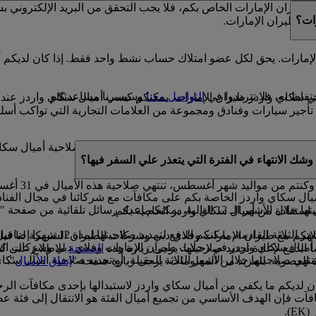
يران الإمارات الخاص بكم، فلا يجب التحقق من البريد الإلكتروني 
ات؟
دز طيران الإمارات.
إمارات. يحق لكل عضو امتلاك حساب نشط واحد فقط. إذا كان لديكم أ
فاظ به، فلا تترددوا في
التواصل معنا
وسيسرنا مساعدتكم.
 في سكاي واردز طيران الإمارات. يمكنكم كسب أميال سكاي واردز عند
ير سيارات وفنادق ومجموعة من العلامات التجارية التي تواكب أسلو
صة بكم صالحة لمدة 3 سنوات من تاريخ كسبها. وخلال السنة الميلادية التي سوف تنتهي فيه
شك الانتهاء في الفترة التي يتعذر علي السفر فيها؟
ال سكاي واردز الخاصة بكم على مكافآت مع شركائنا في مجال الفنادق،
يركم بموعد انتهاء صلاحية أميال سكاي واردز.
 استفادة من أميال سكاي واردز الخاصة بكم.
إذا كان لديكم أي أميال سكاي وارد
ان الإمارات وفلاي دبي وشركات الطيران الشريكة لنا قبل 11 شهرا من موعد السفر
ق أميال سكاي واردز في رحلات طيران الإمارات وفلاي دبي وشركات الطي
 الدفع لإعادة تجديد صلاحيتها. يرجى زيارة هذه
الصفحة
للاطلاع على كا
تهي صلاحيتها خلال الأشهر الثلاثة المقبلة، أو تجديد صلاحية أميال سكا
اة العصرية. للمزيد من المعلومات، يرجى زيارة صفحة "
إنفاق الأميال
".
كان لديكم ما يكفي من أميال سكاي واردز لاستبدالها بإحدى مكافآت ال
آت فإن الهدف الأساسي من تجميع أميال الفئة هو الانتقال إلى فئة ع
).