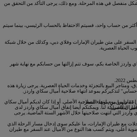
بشكل منفصل في هذه المرحلة. ومع ذلك، يرجى التأكد من التحقق من
كثر من حساب واحد، فسيتم الاحتفاظ بالحساب الرئيسي، بينما سيتم
 السفر على متن طيران الإمارات وفلاي دبي، وكذلك من خلال شبكة
ب الحياة العصرية.
ا صلاحية أميال سكاي واردز الخاصة بكم، سوف تتم إزالتها من حسابكم مع نهاية شهر
 ومتاجر البيع بالتجزئة وخدمات الحياة العصرية. يرجى زيارة هذه
ز ستنتهي صلاحيتها خلال الأشهر الثلاثة القادمة، يمكنكم الدفع لتمديد صلاحيتها لمدة 12 شهرا إضافيا اعتبارا من يوم انتهاء الصلاحية الأصلي. أو إذا كان لديكم أميال سكاي
.
ران الشريكة لنا. ويمكنكم أيضا إنفاق أميال سكاي واردز لدى
مل التفاصيل.
ي واردز التي انتهت صلاحيتها خلال الأشهر الستة الماضية. يرجى
رحلات مع طيران الإمارات، ما عليكم سوى إدخال مسار الرحلة الذي
ضوية أعلى، ويتم كسب هذا النوع من الأميال عند السفر مع طيران