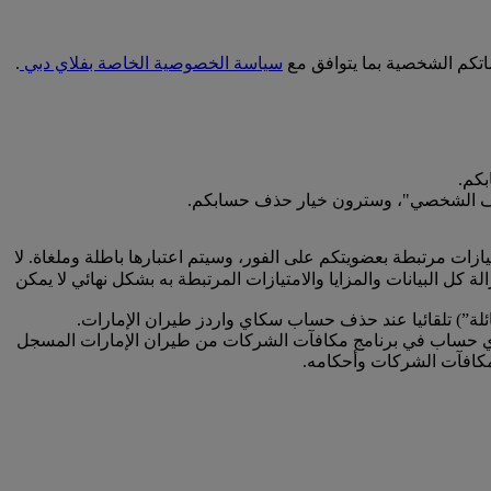
اتكم الشخصية بما يتوافق مع
سياسة الخصوصية الخاصة بفلاي دبي
.
كم.
 الملف الشخصي"، وسترون خيار حذف حسابكم.
زات مرتبطة بعضويتكم على الفور، وسيتم اعتبارها باطلة وملغاة. لا
ل البيانات والمزايا والامتيازات المرتبطة به بشكل نهائي لا يمكن
عائلة”) تلقائيا عند حذف حساب سكاي واردز طيران الإمارات.
لى أي حساب في برنامج مكافآت الشركات من طيران الإمارات المسجل
كافآت الشركات وأحكامه.