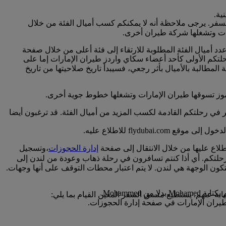
نية.
لسفر. يرجى ملاحظة أنه لا يمكنكم كسب أميال الفئة من خلال
ارات وتشغلها شركة طيران أخرى.
عدد أميال الفئة المطلوبة للارتقاء إلى فئة أعلى من خلال صفحة
خ عادة مع تاريخ رحلتكم الأولى كأحد أعضاء سكاي واردز طيران الإمارات إما على
لمطالبة بالأميال بأثر رجعي، فسيبدأ تاريخ صلاحيتها من تاريخ
لرموز تسوقها طيران الإمارات وتشغلها خطوط جوية أخرى.
ر في رحلتكم القادمة لكسب المزيد من أميال الفئة. قد ترغبون أيضا
flyd للاطلاع عليه.
لاع عليها من خلال الانتقال إلى صفحة
إدارة الحجوزات
،وتسجيل
حلتكم. أي أذا كنتم تسافرون في رحلة ذهاب وعودة من لندن إلى
كون الوجهة هي لندن. لا يتم اعتبار محطات التوقف على أنها وجهات.
Mohamme.
يران الإمارات في صفحة إدارة الحجوزات.