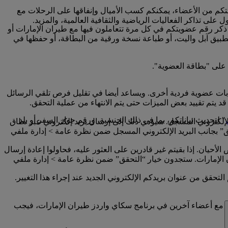
تكم من الأعضاء، يمكنكم كسب الأميال وإنفاقها على الرحلات مع
لى تذاكر الفعاليات الرياضية والثقافية العالمية، والمزيد.
 ذكر رقم عضويتكم في كل مرة تتعاملون فيها مع طيران الإمارات أو
تطبيق آبل واليت، أو طباعة نسخة ورقية من البطاقة، أو حفظها في
 على "بطاقة العضوية".
ابات عضوية فردية أخرى. ويساعد أيضا في تقليل فرص تلقي الرسائل
 يتم تقييد بعض الميزات حتى يتم الانتهاء من عملية التحقق.
" لتحديث بياناتكم، بما في ذلك الجنسية، ورقم جواز السفر أو بلد
إلكتروني المسجل. سيؤدي ذلك إلى إرسال بريد إلكتروني عبر نطاق
امة “تم التحقق” بجانب البريد الإلكتروني المسجل ضمن نظرة عامة > إدارة ملفي
أحيان. إذا بقيتم غير قادرين على العثور عليه، فحاولوا إعادة إرسال
إلى حساب سكاي واردز طيران الإمارات الخاص بكم على www.emirates.com أو تطبيق طيران الإمارات. ستجدون خيار “التحقق” ضمن نظرة عامة > إدارة ملفي
تحقق من عنوان بريدكم الإلكتروني الجديد عند إجراء هذا التغيير.
ني مع أعضاء آخرين في برنامج سكاي واردز طيران الإمارات، فيجب