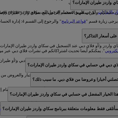
ي واردز طيران الإمارات؟
سكاي واردز طيران الإمارات
ن الإمارات
، أو عن طريق تسجيل الدخول إلى موقع emirates.com وتعبئة النموذج الموجود في هذه
سابكم. ولكن يمكنهم الانضمام إلى برنامج سكاي واردز طيران الإمارا
يرجى زيارة قسم "
قواعد البرنامج
" والرجوع إلى القسم 4: إدارة الحساب.
لى أسعار التذاكر؟
كاي واردز و/أو فلاي دبي عند التسجيل في سكاي واردز طيران الإما
لكتروني
". يمكنكم أيضا تحديث اشتراكاتكم في نشرات فلاي دبي عبر مو
لموجود في أسفل رسائل البريد الإلكتروني الخاصة بفلاي دبي و/أو طي
اي دبي في حسابي في سكاي واردز طيران الإمارات؟
ي عن طريق خدمة العملاء المباشرة أو مركز الاتصال.
الإمارات وفلاي دبي. لذلك، يتوفر لكم خيار تلقي الأخبار والعروض من 
تصلني أخبارا وعروضا من فلاي دبي. ما سبب ذلك؟
الإمارات وسكاي واردز طيران الإمارات و/أو فلاي دبي عند الانضمام إ
 هذا الخيار المفضل في حسابي في سكاي واردز طيران الإمارات؟
ن عضوية واحدة في سكاي واردز طيران الإمارات أو أن الاسم المقدم لا
أتلقى فقط معلومات متعلقة ببرنامج سكاي واردز طيران الإمارات؟
تحديث اشتراكات البريد الإلكتروني الخاصة بكم ضمن
التفضيلات الش