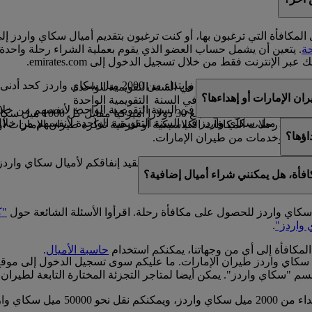
المكافأة التي ترغبون بها، أو كنت ترغبون بتقديم أميال سكاي واردز إ
ة
. يتعين أن يشمل حساب العضو الذي يقوم بعملية الشراء رحلة واحدة
عبر الإنترنت فقط من خلال تسجيل الدخول إلى emirates.com.
200 ميل سكاي واردز كحد أدنى.
ة
ن الإمارات أو إهداءها؟
ل
 مقابل رحلات المكافآت الكلاسيكية أو لترقية تذكرة طيران الإمارات أو 
اؤها؟
منتجات وخدمات من طيران الإمارات.
لمكافآت الكلاسيكية والترقيات. فيما لا نقيد إنفاقكم لأميال سكاي وا
افأة، هل يمكنني شراء أميال إضافية؟
ات على
حاسبة الأميال
.
ل سكاي واردز للحصول على مكافأة رحلة. اقرأوا الأسئلة الشائعة حول
"ك
 واردز"
.
المكافأة إلى أي من وجهاتنا، يمكنكم استخدام
حاسبة الأميال
.
 سكاي واردز طيران الإمارات. ما عليكم سوى تسجيل الدخول إلى موق
سم "سكاي واردز". يمكن أيضا لمتاجر التجزئة المختارة التابعة لطيران 
يمكن نقل أميال سكاي واردز ضمن مض