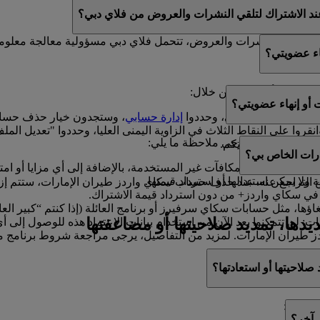
ك العروض الترويجية من فلاي دبي للعطلات.
ند الاشتراك لتلقي النشرات والعروض من فلاي دبي؟
ي تتلقوا النشرات والعروض، تتحمل فلاي دبي مسؤولية معالجة معلوم
اء عضويتي؟
ويتكم في أي وقت من خلال:
أو إنهاء عضويتي؟
ا إلى ملفكم الشخصي، وحددوا
إدارة حسابي
، وستجدون خيار حذف حساب
انقروا على النقاط الثلاث في الزاوية اليمنى العليا، وحددوا "تعديل
هاء عضويتكم، فيرجى ملاحظة ما يلي:
ون سعداء بمساعدتكم.
رات الخاص بي؟
ل الأميال والمكافآت غير المستخدمة، بالإضافة إلى أي مزايا أو امتيا
ولا يمكن استبدالها أو استرداد قيمتها.
لتراجع عنه. عند حذف حساب سكاي واردز طيران الإمارات، ستتم إزالة ك
في سكاي واردز+ من دون استرداد قيمة الاشتراك.
اؤها، مثل حسابات سكاي سرفيرز أو برنامج العائلة (إذا كنتم “كبير ال
ديدها، تمديد صلاحيتها أو مضاعفتها
ت: لن تتمكنوا بعد الآن من استخدام بيانات الاعتماد هذه للوصول إ
طيران الإمارات. لمزيد من التفاصيل، يرجى مراجعة شروط برنامج م
 صلاحيتها أو استعادتها؟
ن خلال:
 آخر؟