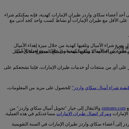
لى أحد أعضاء سكاي واردز طيران الإمارات كهدية، فإنه يمكنكم شراء
 على الأقل مع طيران الإمارات أو نشاط كسب واحد كحد أدنى مع
فلاي دبي الحالية. لا يمكن استخدام المبلغ المدفوع مقابل أميال
ردز على أي من منتجات أو خدمات طيران الإمارات، فإننا نشجعكم على
يفية شراء أميال سكاي واردز"
للحصول على مزيد من المعلومات،
ع
emirates.com
والانتقال إلى خيار "تحويل أميال سكاي واردز" من
الإمارات
ومركز اتصال طيران الإمارات
مساعدتكم في هذه العملية.
اعفات الرقم 1000، وابتداء من 2000 ميل سكاي واردز، ويمكنكم نقل نحو 50000 ميل سكاي واردز إلى أعضاء سكاي واردز طيران الإمارات في السنة التقويمية