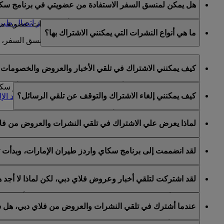
هل يمكن لمنسق السفر الاستفادة من عضويتي في برنامج سكا
تعديل أي معلومات في الحساب تتعلق بعضوية العضو في 
يمكنكم تعيين منسق سفر عن طريق الاتصال
بمركز اتصال طيرا
منسقو السفر غير مخولين للحصول على أية امتيازات عضوية من ح
ما هي أنواع النشرات التي يمكنني الاشتراك بها؟
لمزيد من المعلومات حول شروط وأحكام تعيين منسق السفر، 
يمكنكم الاشتراك في ما يلي:
كيف يمكنني الاشتراك في تلقي الأخبار والعروض والخصومات ع
أخبار وعروض طيران الإمارات
أخبار وعروض سكاي واردز طيران الإمارات
يمكنكم الاشتراك لتلقي أخبار وعروض طيران الإمارات و/أو س
كيف يمكنني إلغاء الاشتراك والتوقف عن تلقي الرسائل؟
أخبار وعروض فلاي دبي
واردز الخاص بكم والانتقال إلى قسم "
إدارة اشتراكات البريد الإ
يمكنكم إلغاء الاشتراك في أي وقت عبر رابط إلغاء الاشتراك ا
لماذا يعرض علي الاشتراك في تلقي النشرات والعروض من فل
طيران الإمارات أو عبر التواصل مع طيران الإمارات أو فلاي دب
يشمل برنامج الولاء سكاي واردز طيران الإمارات كلا من طيران 
لقد انضممت إلى برنامج سكاي واردز طيران الإمارات، وبدأت 
لقد اتيح لكم خيار الاشتراك لتلقي النشرات والعروض من طيران 
لقد اشتركت لتلقي أخبار وعروض فلاي دبي، لكن لماذا لا أجد
الخاصة بكم على هذا الأساس.
هذا يعني أن عنوان البريد الإلكتروني المستخدم مرتبط بأكثر م
عندما أشترك في تلقي النشرات والعروض من فلاي دبي، هل س
يرجى تسجيل الدخول إلى حساب سكاي واردز طيران الإمارات و