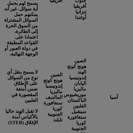
جنوب
أفريقيا
يسمح لهم بحمل
أفريقيا
أية سوائل. غير أنه
تنزانيا
يمكنهم حمل
أوغندا
السوائل المشتراة
من السوق الحرة
إلى الطائرة،
اعتمادا على
القواعد المطبقة
في دولة العبور أو
الوجهة النهائية.
الصين
هونج كونج
الهند
لا يسمح بنقل أي
الصين
إندونيسيا
نوع من السوائل
هونج كونج
اليابان
على الإطلاق
إندونيسيا
ماليزيا
ضمن أمتعة
ماليزيا
موريشيوس
المقصورة في
آسيا
المالديف
الباكستان
الفلبين
سنغافورة
الفلبين
كوريا
لا تقبل الهند حاليا
سيشيل
الجنوبية
بالأكياس آمنة
سنغافورة
تايلند
الإغلاق (STEB)
كوريا
الجنوبية