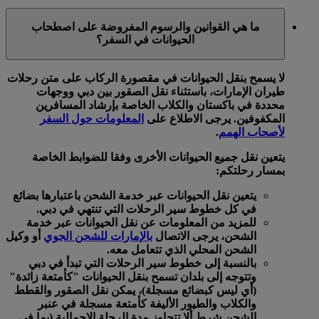
ما هي القوانين والرسوم المفروضة على اصطحاب
الحيوانات في السفر؟
لا يسمح بنقل الحيوانات في مقصورة الركاب على متن رحلات
طيران الإمارات، باستثناء نقل الصقور بين دبي ووجهات
محددة في باكستان والكلاب الخاصة بإرشاد المسافرين
المكفوفين. يرجى الاطلاع على
المعلومات حول السفر
لأصحاب الهمم
.
يتعين نقل جميع الحيوانات الأخرى وفقا للضوابط الخاصة
بمسار رحلتكم:
يتعين نقل الحيوانات عبر خدمة الشحن باعتبارها بضائع
في كل خطوط سير الرحلات التي تنتهي في دبي.
للمزيد من المعلومات عن نقل الحيوانات عبر خدمة
الشحن، يرجى الاتصال
بالإمارات للشحن الجوي
أو وكيل
الشحن المحلي الذي تتعامل معه.
بالنسبة إلى خطوط سير الرحلات التي تبدأ في دبي
وتتوجه إلى بلدان تسمح بنقل الحيوانات "كأمتعة زائدة"
(أي ليس كبضائع مسجلة)، يمكن نقل الصقور والقطط
والكلاب والطيور الأليفة كأمتعة مسجلة في عنبر
الشحن شرط ألا تتجاوز مدة الرحلة الإجمالية (بما في