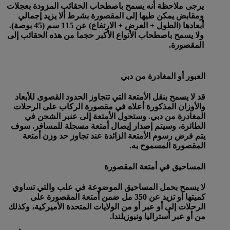
يرجى ملاحظة أنه يسمح باصطحاب الحقائب المزودة بعجلات
ومقابض يمكن طيها إلى المقصورة بشرط ألا يزيد إجمالي
أبعادها (الطول + العرض + الارتفاع) عن 115 سم (45 بوصة).
ولا يسمح باصطحاب الأنواع الأكبر حجما من هذه الحقائب إلى
المقصورة.
العبور أو المغادرة من دبي
قد لا يسمح بنقل الأمتعة التي تتجاوز الحدود القصوى للأبعاد
والأوزان المذكورة أعلاه في مقصورة الركاب على الرحلات
المغادرة من دبي. وستحول الأمتعة إلى عنبر الشحن في
الطائرة، وسيتم إصدار إيصال أمتعة مسجلة للمسافر. سوف
يتم فرض رسوم الأمتعة الزائدة عند تجاوز حد وزن أمتعة
المقصورة المسموح به.
المساحيق في أمتعة المقصورة
لا يسمح بحمل المساحيق الموضوعة في علب والتي تساوي
كميتها أو تزيد عن 350 مل ضمن أمتعة المقصورة على
الرحلات إلى أو عبر أو من الولايات المتحدة الأميركية، وكذلك
من أو عبر أستراليا ونيوزيلندا.