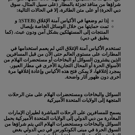
شراؤها من منافذ تجزئة بالمطار (على سبيل المثال، سوق
دبي الحرة) أو على متن الطائرة، إلا في الحالات التالية:
إذا تم وضعها في الأكياس آمنة الإغلاق (STEB)؛ و
تمت حمايتها من خلال الوسائل الخاصة بإيصال
المنتجات إلى المستهلكين بشكل آمن ودون عبث. (كما
يطبق في دبي)
تستخدم الأكياس آمنة الإغلاق التي لم يعمم استخدامها في
المطارات على مستوى العالم حتى الآن من قبل المسافرين
الذين يشترون السوائل أو البخاخات أو مستحضرات الهلام من
الأسواق الحرة أو المحال التجارية الأخرى في مطار العبور.
بمجرد إغلاقها، لا يمكن فتح هذه الأكياس وإعادة إغلاقها مرة
أخرى دون ظهور آثار واضحة.
السوائل والبخاخات ومستحضرات الهلام على متن الرحلات
المتجهة إلى الولايات المتحدة الأميركية
يسمح للمسافرين على الرحلات المباشرة لطيران الإمارات
المغادرة من دبي الدولي إلى الولايات المتحدة الأميركية بحمل
السوائل والبخاخات ومستحضرات الهلام التي يتم شراؤها من
السوق الحرة في مبنى الكونكورس في دبي الدولي بغض