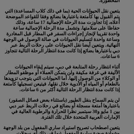
المحظورة.
يتعين نقل الحيوانات الحية (بما في ذلك كلاب المساعدة) التي
يتم القبول بها كأمتعة باعتبارها بضائع وفقا للقواعد الموضحة
أعلاه، إذا تجاوزت مدة الرحلة الإجمالية 17 ساعة، وذلك
حفاظا على سلامتها. وتشمل مدة الرحلة الإجمالية ساعة
واحدة تقريبا لإنجاز إجراءات السفر في المطار قبل المغادرة
وساعة واحدة لتسليم الحيوانات في صالة الوصول في الوجهة
النهائية. ويتعين أيضا نقل الحيوانات على رحلات الربط عبر
دبي باعتبارها بضائع إذا كانت مدة انتظار الرحلة التالية تتجاوز
6 ساعات.
أثناء انتظار رحلة المتابعة في دبي، سيتم إبقاء الحيوانات
الأليفة في غرفة مكيفة ولن يتمكن العملاء أو موظفو المطار
أو الوكلاء من الوصول إليها. أما الحيوانات التي يتوجب تزويدها
بالطعام أو المياه أو الأدوية خلال نقلها، فيتيعن تسجيلها كأمتعة
إذا كانت مدة انتظار الرحلة التالية أكثر من 6 ساعات.
لن يتم السماح بنقل الطيور (باستثناء بعض فصائل الصقور)
باعتبارها أمتعة مسجلة أو بضائع في رحلات الربط عبر دبي
بين 1 مايو و30 سبتمبر نظرا للحرارة والرطوبة العالية في
الإمارات العربية المتحدة خلال تلك الفترة.
يتعين اصطحاب تصريح استيراد ساري المفعول من بلد الوجهة
وشهادة صحية سارية المفعول (بما في ذلك أي سجلات