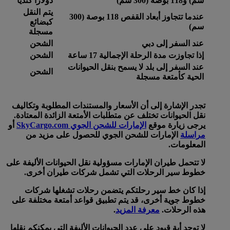
سم) و118 بوصة (300 سم)
دولارا كنديا
يتم النقل
عندما تتجاوز أبعاد القفص 118 بوصة (300
كبضائع
سم)
مسجلة
عند السفر إلى دبي
الشحن
إذا تجاوزت مدة الرحلة الإجمالية 17 ساعة
الشحن
عند السفر إلى بلد لا يسمح بنقل الحيوانات
الشحن
الحية كأمتعة مسجلة
تجدر الإشارة إلى أن الأسعار والمستندات المطلوبة وتكاليف
نقل الحيوانات تختلف عن متطلبات الأمتعة الزائدة المعتادة.
يرجى زيارة موقع
الإمارات للشحن الجوي SkyCargo.com
أو
مراسلة
الإمارات للشحن الجوي للحصول على مزيد من
المعلومات.
لا تتحمل طيران الإمارات مسؤولية نقل الحيوانات الأليفة على
خطوط سير الرحلات التي تشمل شركات طيران أخرى.
إذا كان خط سير رحلتكم يتضمن رحلات تشغلها شركات
خطوط جوية أخرى، قد يتم تطبيق قواعد أمتعة مختلفة على
هذه الرحلات.
معرفة المزيد
.
لا توجد أية قيود على عدد الحيوانات الأليفة التي يمكنكم نقلها