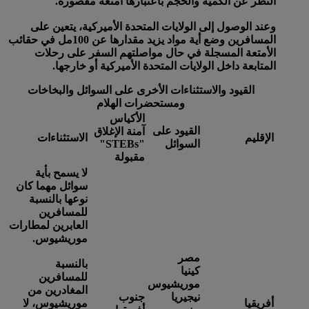
النظر عن الكمية والحجم باعتبارها أمتعة مقصورة.
وعند الوصول إلى الولايات المتحدة الأميركية، يتعين على
المسافرين وضع أية مواد يزيد مقدارها عن 100مل في حقائب
الأمتعة المسجلة في حال مواصلتهم السفر على رحلات
المتابعة داخل الولايات المتحدة الأميركية أو خارجها.
القيود والاستثناءات الأخرى على السوائل والبخاخات
ومستحضرات الهلام
الأكياس
القيود على
آمنة الإغلاق
الإقليم
الاستثناءات
السوائل
"STEBs"
مقبولة
لا يسمح بأية
سوائل مهما كان
نوعها بالنسبة
للمسافرين
العابرين لمطارات
موريشيوس.
مصر
بالنسبة
كينيا
للمسافرين
موريشيوس
المغادرين من
نيجيريا
جنوب
أفريقيا
موريشيوس، لا