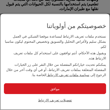
تطعيم) يتم استخدامها بالنسبة لكل الحيوانات التي يتم قبول
نقلها مع طيران الإمارات.
على الرغم من ذلك تحظر بعض الدول استيراد الحيوانات على
أنها أمتعة. يرجى الاتصال مع
مكتب طيران الإمارات المحلي
خصوصيتكم من أولوياتنا
للحصول على المزيد من المعلومات.
بالنسبة للحيوانات التي يتم نقلها على متن طيران الإمارات،
نستخدم ملفات تعريف الارتباط لمساعدة موقعنا الشبكي في العمل
يتعين كتابة متطلبات درجة الحرارة المثلى على حاوية نقل
بشكل سليم ولأغراض التحليل والتسويق وتخصيص المحتوى ليكون مناسبا
الحيوان إضافة إلى رقم الهاتف للاتصال في حالات الطوارئ
لكم.
على مدار 24 ساعة.
وبقبول هذه الأحكام، أنتم توافقون على استخدام كل ملفات تعريف
الارتباط هذه.
لن تقبل طيران الإمارات نقل أي أنثى حيوان قد تجاوزت ثلث
فترة الحمل أو وضعت مولودها قبل السفر بـ 48 ساعة.
يمكنكم تحديث خياراتكم المفضلة من خلال النقر على زر الخيارات
المفضلة المتعلقة بملفات تعريف الارتباط، أو في أي وقت آخر من خلال
الرجوع إلى
سياسة ملفات تعريف الارتباط
الخاصة بنا.
ما هي السياسة المتبعة في ما يتعلق بنقل البضائع الخطرة؟
موافق
البضائع الخطرة عبارة عن مواد قد تشكل مخاطر على صحة
الركاب وسلامتهم أو قد تتسبب في إلحاق أضرار بالطائرة.
ويشار إلى هذه البضائع أيضا بأنها مواد محظورة ومواد خطرة
تفضيلات تعريف الارتباط
وبضائع خطرة.