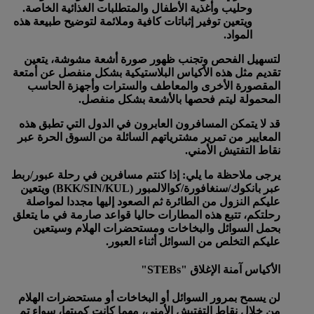
وحليب وأغذية الأطفال والمتطلبات الغذائية الخاصة.
ويتعين توفير إثباتات كافية وملائمة لتوضيح طبيعة هذه
المواد.
لتسهيل الفحص وتجنب ظهور صورة أشعة مشوشة، يتعين
تقديم مثل هذه الأكياس البلاستيكية بشكل منفصل عن أمتعة
المقصورة الأخرى والمعاطف والسترات وأجهزة الحاسب
المحمولة ليتم فحصها بالأشعة بشكل منفصل.
قد لا يتمكن المسافرون العابرون في الدول التي تطبق هذه
المعايير من تمرير مشترياتهم السائلة من السوق الحرة عبر
نقاط التفتيش الأمني.
يرجى ملاحظة ما يلي: إذا كنتم مسافرين في رحلة عبور/ربط
عبر بانكوك/سنغافورة/كوالالمبور (BKK/SIN/KUL) ويتعين
عليكم النزول من الطائرة ثم الصعود إليها مجددا لمواصلة
رحلتكم، تتبع هذه المطارات حاليا قواعد صارمة في ما يتعلق
بحمل السوائل والبخاخات ومستحضرات الهلام وسيتعين
عليكم التخلص من السوائل أثناء العبور.
الأكياس آمنة الإغلاق "STEBs"
لن يسمح بمرور السوائل أو البخاخات أو مستحضرات الهلام
من خلال نقاط التفتيش الأمني، مهما كانت كميتها، سواء تم