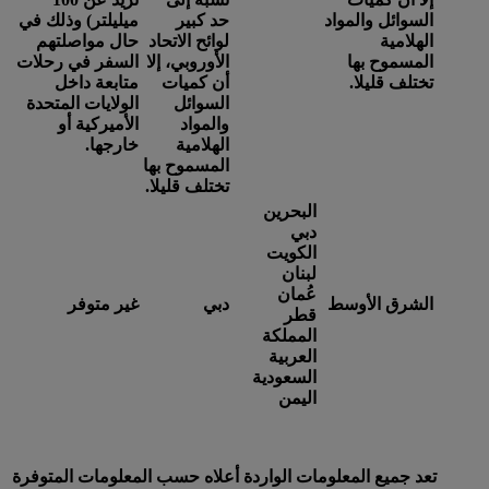
السوائل والمواد
حد كبير
ميليلتر) وذلك في
الهلامية
لوائح الاتحاد
حال مواصلتهم
المسموح بها
الأوروبي، إلا
السفر في رحلات
تختلف قليلا.
أن كميات
متابعة داخل
السوائل
الولايات المتحدة
والمواد
الأميركية أو
الهلامية
خارجها.
المسموح بها
تختلف قليلا.
البحرين
دبي
الكويت
لبنان
عُمان
الشرق الأوسط
دبي
غير متوفر
قطر
المملكة
العربية
السعودية
اليمن
تعد جميع المعلومات الواردة أعلاه حسب المعلومات المتوفرة