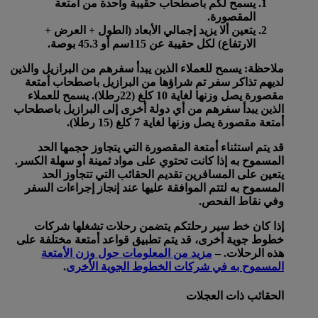
يسمح لكم باصطحاب حقيبة واحدة من أمتعة
المقصورة.
يتعين ألا يزيد إجمالي الأبعاد (الطول + العرض +
الارتفاع) لكل حقيبة عن 115سم أو 45.3 بوصة.
ملاحظة: يسمح للعملاء الذين يبدأ سفرهم من البرازيل والذين
لديهم تذاكر سفر تم شراؤها من البرازيل باصطحاب أمتعة
مقصورة يصل وزنها لغاية 10 كلغ (22رطلا). يسمح للعملاء
الذين يبدأ سفرهم من أي دولة أخرى إلى البرازيل باصطحاب
أمتعة مقصورة يصل وزنها لغاية 7 كلغ (15 رطلا).
قد يتم استثناء أمتعة المقصورة التي يتجاوز حجمها الحد
المسموح به إذا كانت تحتوي على مواد ثمينة أو سهلة الكسر.
يتعين على المسافرين تقديم الحقائب التي تتجاوز الحد
المسموح به لتتم الموافقة عليها عند إنجاز إجراءات السفر
وفي نقاط الفحص.
إذا كان خط سير رحلتكم يتضمن رحلات تشغلها شركات
خطوط جوية أخرى، قد يتم تطبيق قواعد أمتعة مختلفة على
هذه الرحلات. –
مزيد من المعلومات حول وزن الأمتعة
المسموح به في شركات الخطوط الجوية الأخرى
.
الحقائب ذات العجلات