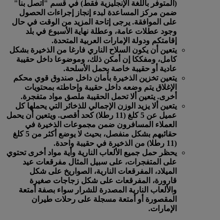
(المتوفر باللغة الإنجليزية فقط) في قسم "اتصل بنا"
ضمن مركز المساعدة لبدء إنجاز إجراءات الحصول
على الموافقة. يرجى إتاحة المزيد من الوقت في حال
وجود عطلات عامة، وعطلة نهاية الأسبوع في بلد
إقامتكم ودولة الإمارات العربية المتحدة.
يتعين أن يكون السلاح الناري فارغا من الذخيرة بشكل
كامل، ومفككا إن أمكن ذلك، وموضوعا داخل حقيبة
عادية أو حقيبة خاصة بحمل الأسلحة.
يتعين تخزين الذخيرة بأمان داخل صندوق قوي محكم
الإغلاق يتم وضعه داخل حقيبة وإحاطته بمحتويات
أخرى. يتعين ألا تحمل الحقيبة ملصق مواد متفجرة.
يتعين ألا يزيد الوزن الإجمالي للذخائر التي يحملها كل
عميل عن 5 كلغ (11 رطلا) كحد أقصى. ويتعين أن يحمل
العملاء المسافرون ضمن مجموعات الذخيرة في
حقائبهم بشكل منفصل، بحيث لا يوضع أكثر من 5 كلغ
(11 رطلا) من الذخيرة في حقيبة واحدة.
يحظر حمل جميع الألعاب النارية وأية مواد أخرى تحتوي
على المتفجرات، على سبيل المثال مفرقعات عيد
الميلاد، المفرقعات النارية، الصواريخ على شكل
قارورة، المفرقعات على شكل زجاجات صغيرة
والألعاب النارية المصدرة للشرار سواء بصفة أمتعة
المقصورة أو أمتعة مسجلة على رحلات طيران
الإمارات.