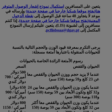
يتعين على المسافرين
استكمال نموذج إشعار الوصول المتوفر
هنا
(يفتح موقعا شبكيا خارجيا في صفحة جديدة)
وإرساله في
موعد لا يتجاوز 48 ساعة قبل الوصول إلى
نقطة الدخول
المعنية
(يفتح موقعا شبكيا خارجيا في صفحة جديدة)
. إذا كنتم
مسافرين إلى لشبونة (LIS)، يتعين عليكم إرسال النموذج
المكتمل إلى
pcflisboaa@dgav.pt
.
يرجى التكرم بمعرفة قيود الوزن والحجم التالية بالنسبة
للحيوانات المنقولة باعتبارها أمتعة مسجلة:
رسوم الأمتعة الزائدة الخاصة بالحيوانات
الحيوان والقفص
السعر
500 دولار
عندما لا يزيد حجم ووزن الحيوان والقفص معا
أميركي / 700
عن 23 كلغ و59 بوصة (150 سم)
دولار كندي
عندما يكون وزن الحيوان والقفص معا بين 24
650 دولارا
و32 كلغ وتكون الأبعاد بين 59 بوصة (150 سم)
أميركيا / 900
و118 بوصة (300 سم)
دولار كندي
عندما يكون وزن الحيوان والقفص معا أكثر
800 دولار
من 32 كلغ وتكون الأبعاد بين 59 بوصة (150
أميركي / 1150