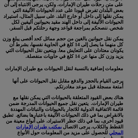
على متن رحلات طيران الإمارات. ولكن، يرجى الانتباه إلى أن
بعض البلدان تفرض قيودا على عدد الحيوانات الأليفة التي
يمكن نقلها إلى داخل أو خارج البلد. على سبيل المثال، استيراد
الحيوانات الأليفة إلى داخل الهند مقيد بحيوانين أليفين لكل
شخص. ننصحكم بمراجعة قواعد وجهة رحلتكم قبل السفر.
يمكن نقل حيوانين بالغين من حجم مماثل كحد أقصى يبلغ وزن
كل منهما ما يصل إلى 14 كلغ في الحاوية نفسها، بشرط أن
يكونان معتادان على التعايش معا. ويتعين نقل الحيوانات التي
يزيد وزن كل منها عن 14 كلغ في حاويات منفصلة.
معلومات إضافية بالنسبة لنقل الحيوانات مع طيران الإمارات
يرجى القيام بالحجز والدفع مقابل نقل الحيوانات على أنها
أمتعة مسجلة قبل موعد مغادرتكم.
هناك بعض القيود المتعلقة بالحيوانات التي يمكن نقلها مع
طيران الإمارات. يتعين نقل جميع الحيوانات المدرجة ضمن
قائمة الاتفاقية الدولية للاتجار بالحيوانات والنباتات المهددة
بالانقراض بما في ذلك الحيوانات الأليفة باعتبارها بضائع. تطبق
قيود أخرى، بما في ذلك حظر الاستيراد، على أنواع معينة من
القطط والكلاب. يرجى الاتصال
بمكتب طيران الإمارات
المحلي
للحصول على مزيد من المعلومات حول الأنواع