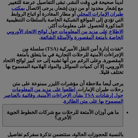
لدينا صحيحة في وقت النشر. تبقى التفاصيل عرضة للتغيير
مع إشعار محدود أو من دون إشعار. يرجى الاتصال
بمكتب
طيران الإمارات المحلي
أو مطار المغادرة أو اتباع الروابط
التي تؤدي إلى المواقع الشبكية الخاصة بالسلطات التنظيمية
المذكورة للحصول على معلومات أكثر.
الاطلاع على مزيد من المعلومات حول لوائح الاتحاد الأوروبي
الخاصة بأمتعة المقصورة والأسئلة الشائعة
.
*نفذت إدارة أمن النقل الأميركية (TSA) سلسلة من
الإجراءات الأمنية للرحلات التجارية في ما يتعلق بأمتعة
المقصورة. وعلى الرغم من أنها تشبه إلى حد كبير لوائح الاتحاد
الأوروبي، إلا أن كميات السوائل والمواد الهلامية المسموح بها
تختلف قليلا.
يرجى أيضا ملاحظة أن مؤشرات الليزر ممنوعة على متن
رحلات طيران الإمارات.
اطلعوا على مزيد من المعلومات
حول إرشادات TSA بشأن الإجراءات الأمنية، وقائمة بالعناصر
المسموح بها على متن الطائرة
.
ما هي أوزان الأمتعة للرحلات مع شركات الخطوط الجوية
الأخرى؟
بالنسبة للحجوزات الحالية، ستتضمن تذكرة سفركم تفاصيل