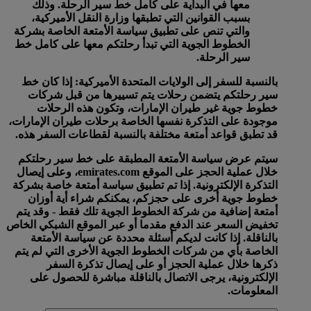
معها في البداية على كامل خط سير الرحلة. وذلك
بسبب القوانين التي تطبقها وزارة النقل الأميركية،
والتي تنص على تطبيق سياسة الأمتعة الخاصة بشركة
الخطوط الجوية التي تبدأ رحلتكم معها على كامل خط
سير الرحلة.
بالنسبة للسفر إلى الولايات المتحدة الأميركية:
إذا كان خط
سير رحلتكم يتضمن رحلات يتم تسييرها من قبل شركات
خطوط جوية غير طيران الإمارات، وتكون هذه الرحلات
موجودة على التذكرة نفسها الخاصة برحلات طيران الإمارات،
قد تطبق قواعد أمتعة مختلفة بالنسبة لقطاعات السفر هذه.
سيتم عرض سياسة الأمتعة المطبقة على خط سير رحلتكم
خلال عملية الحجز على الموقع emirates.com، وعلى إيصال
التذكرة الإلكترونية. إذا تم تطبيق سياسة أمتعة خاصة بشركة
خطوط جوية أخرى على حجزكم، يمكنكم شراء أية أوزان
أمتعة إضافية من شركة الخطوط الجوية تلك فقط - وقد يتم
تخفيض السعر عند الدفع مقدما أو عبر الموقع الشبكي الخاص
بالناقلة. إذا كانت لديكم أسئلة محددة عن سياسة الأمتعة
الخاصة بأي من شركات الخطوط الجوية الأخرى التي لم يتم
ذكرها خلال عملية الحجز أو على إيصال تذكرة السفر
الإلكترونية، يرجى الاتصال بالناقلة مباشرة للحصول على
المعلومات.