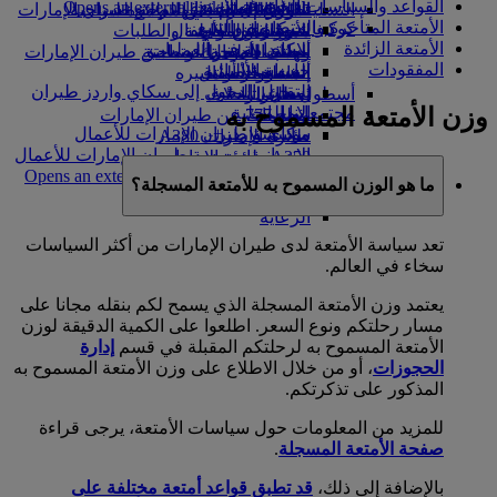
القواعد والسياسات الخاصة بالأمتعة
Opens an external link in a new tab
in a new tab
التسلية للأطفال
السوق الحرة
تجربتكم على متن الطائرة
تناول الطعام في الدرجة السياحية
السفر لأصحاب الهمم مع طيران الإمارات
الأمتعة المتأخرة والمتضررة والتتبع
كوكبنا
شركاؤنا
الممتازة
متجرنا الرسمي
الأدوات والموارد
الترفيه عن الأطفال
المساعدة الخاصة والطلبات
الأمتعة الزائدة
سكاي واردز رايل
الاستدامة في العمليات
ألعاب الأطفال
وجبات الدرجة السياحية
الهاتف المتحرك وتطبيق طيران الإمارات
المفقودات
حاسبة الأميال
السياسة البيئية
المشروبات
أنشطة للأطفال
إلغاء حجز أو تغييره
التقارير البيئية
تسجيل الدخول إلى سكاي واردز طيران
أسطول طائراتنا
تعطل الرحلات
وزن الأمتعة المسموح به
الإمارات
مجتمعاتنا المحلية
بوينج 777
معلومات عن طيران الإمارات
سكاي واردز+
مؤسسة طيران الإمارات للأعمال
طائرة الإمارات A380
الإنسانية
مؤسسة طيران الإمارات للأعمال
A350 طائرة الإمارات
الإنسانية Opens an external link in a new
الإمارات للطيران الخاص
ما هو الوزن المسموح به للأمتعة المسجلة؟
tab
توزيع المقاعد
الرعاية
تعد سياسة الأمتعة لدى طيران الإمارات من أكثر السياسات
سخاء في العالم.
يعتمد وزن الأمتعة المسجلة الذي يسمح لكم بنقله مجانا على
مسار رحلتكم ونوع السعر. اطلعوا على الكمية الدقيقة لوزن
الأمتعة المسموح به لرحلتكم المقبلة في قسم
إدارة
الحجوزات
، أو من خلال الاطلاع على وزن الأمتعة المسموح به
المذكور على تذكرتكم.
للمزيد من المعلومات حول سياسات الأمتعة، يرجى قراءة
صفحة الأمتعة المسجلة
.
بالإضافة إلى ذلك،
قد تطبق قواعد أمتعة مختلفة على