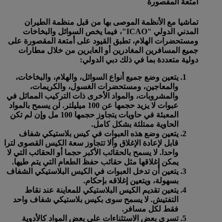
أمتعة المقصورة
تماشيا مع الأنظمة الموصى بها من قبل منظمة الطيران
المدني الدولي "ICAO"، فيما يخص السوائل والبخاخات
ومستحضرات الهلام، تطبق القيود على أمتعة المقصورة على
جميع المسافرين المغادرين أو العابرين من خلال مطارات
دولية متعددة بما في ذلك دبي الدولي:
يتعين وضع جميع أنواع السوائل، والهلام، والبخاخات،
والمعاجين، ومستحضرات الغسول، والكريمات،
والمشروبات، والمواد الأخرى ذات التركيب المماثل في
عبوات
لا يزيد حجمها عن 100 ميليلتر
. لن يسمح بالمواد
المعبئة في حاويات يتجاوز حجمها 100 مل وإن لم تكن
الحاوية ممتلئة بشكل كامل.
يتعين وضع هذه العبوات في كيس بلاستيكي شفاف
قابل لإعادة الإغلاق وألا تتجاوز سعة الكيس القصوى
لترا
واحدا
. لا يسمح بالحقائب الأكبر حجما أو الحقائب التي لا
يمكن إغلاقها مثل حقائب حفظ الطعام التي يتم طيها.
يتعين أن تدخل العبوات في الكيس البلاستيكي الشفاف
بسهولة، ويتعين إغلاقه بإحكام.
يتعين تقديم الكيس البلاستيكي للمعاينة عند نقاط
التفتيش. لا يسمح سوى بكيس بلاستيكي شفاف واحد
فقط لكل مسافر.
تسري بعض الاستثناءات على بعض المواد كالأدوية