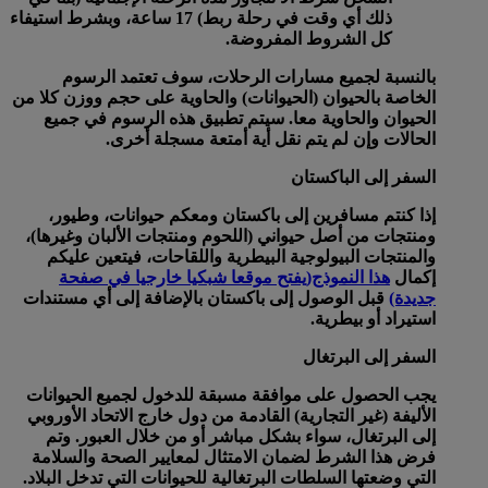
ذلك أي وقت في رحلة ربط) 17 ساعة، وبشرط استيفاء
كل الشروط المفروضة.
بالنسبة لجميع مسارات الرحلات، سوف تعتمد الرسوم
الخاصة بالحيوان (الحيوانات) والحاوية على حجم ووزن كلا من
الحيوان والحاوية معا. سيتم تطبيق هذه الرسوم في جميع
الحالات وإن لم يتم نقل أية أمتعة مسجلة أخرى.
السفر إلى الباكستان
إذا كنتم مسافرين إلى باكستان ومعكم حيوانات، وطيور،
ومنتجات من أصل حيواني (اللحوم ومنتجات الألبان وغيرها)،
والمنتجات البيولوجية البيطرية واللقاحات، فيتعين عليكم
إكمال
هذا النموذج
(يفتح موقعا شبكيا خارجيا في صفحة
جديدة)
قبل الوصول إلى باكستان بالإضافة إلى أي مستندات
استيراد أو بيطرية.
السفر إلى البرتغال
يجب الحصول على موافقة مسبقة للدخول لجميع الحيوانات
الأليفة (غير التجارية) القادمة من دول خارج الاتحاد الأوروبي
إلى البرتغال، سواء بشكل مباشر أو من خلال العبور. وتم
فرض هذا الشرط لضمان الامتثال لمعايير الصحة والسلامة
التي وضعتها السلطات البرتغالية للحيوانات التي تدخل البلاد.