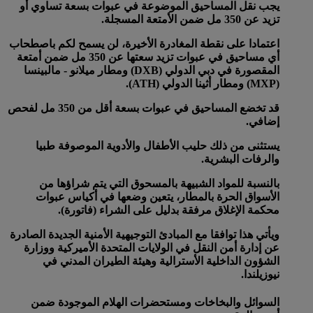
يجب نقل المساحيق الموضوعة في عبوات بسعة تساوي أو
تزيد عن 350 مل ضمن الأمتعة المسجلة.
اعتمادا على نقطة المغادرة الأخيرة، لن يسمح لكم باصطحاب
أي مساحيق في عبوات تزيد سعتها عن 350 مل ضمن أمتعة
المقصورة في دبي الدولي (DXB) ومطار ميلانو - مالبينسا
(MXP) ومطار أثينا الدولي (ATH).
قد تخضع المساحيق في عبوات بسعة أقل من 350 مل لفحص
إضافي.
يستثنى من ذلك حليب الأطفال والأدوية الموصوفة طبيا
والرفات البشرية.
بالنسبة للمواد الشبيهة بالمسحوق التي يتم شراؤها من
الأسواق الحرة بالمطار، يتعين وضعها في أكياس عبوات
محكمة الإغلاق مرفقة بدليل على الشراء (فاتورة).
ويأتي هذا توافقا مع المبادئ التوجيهية الأمنية الجديدة الصادرة
عن إدارة أمن النقل في الولايات المتحدة الأميركية ووزارة
الشؤون الداخلية الأسترالية وهيئة الطيران المدني في
نيوزيلندا.
السوائل والبخاخات ومستحضرات الهلام الموجودة ضمن