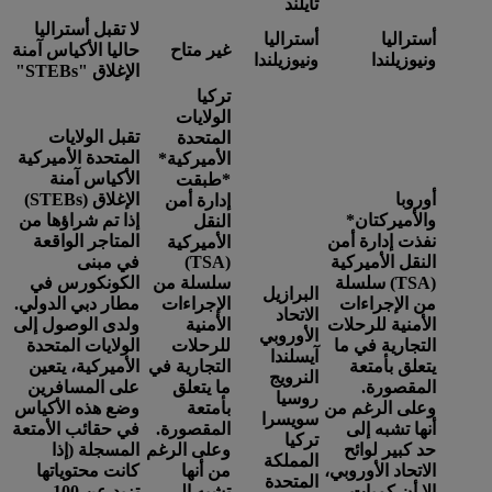
تايلند
لا تقبل أستراليا
أستراليا
أستراليا
غير متاح
حاليا الأكياس آمنة
ونيوزيلندا
ونيوزيلندا
الإغلاق "STEBs"
تركيا
الولايات
تقبل الولايات
المتحدة
المتحدة الأميركية
الأميركية*
الأكياس آمنة
*
طبقت
أوروبا
الإغلاق (STEBs)
إدارة أمن
والأميركتان
*
إذا تم شراؤها من
النقل
نفذت إدارة أمن
المتاجر الواقعة
الأميركية
النقل الأميركية
(TSA)
في مبنى
(TSA) سلسلة
سلسلة من
الكونكورس في
البرازيل
من الإجراءات
الإجراءات
مطار دبي الدولي.
الاتحاد
الأمنية للرحلات
الأمنية
ولدى الوصول إلى
الأوروبي
التجارية في ما
للرحلات
الولايات المتحدة
آيسلندا
يتعلق بأمتعة
التجارية في
الأميركية، يتعين
النرويج
المقصورة.
ما يتعلق
على المسافرين
روسيا
وعلى الرغم من
بأمتعة
وضع هذه الأكياس
سويسرا
أنها تشبه إلى
المقصورة.
في حقائب الأمتعة
تركيا
حد كبير لوائح
وعلى الرغم
المسجلة (إذا
المملكة
الاتحاد الأوروبي،
من أنها
كانت محتوياتها
المتحدة
إلا أن كميات
تشبه إلى
تزيد عن 100