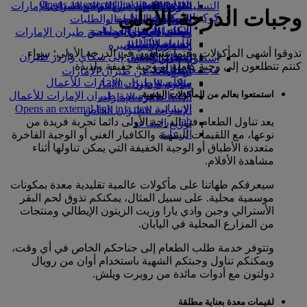
Opens an external link in a new tab
in a new tab
التسلية للأطفال
السوق الحرة
تجربتكم على متن الطائرة
تناول الطعام في الدرجة السياحية
السفر لأصحاب الهمم مع طيران الإمارات
وجبات الدرجة الأولى
كوكبنا
شركاؤنا
الممتازة
متجرنا الرسمي
الأدوات والموارد
الترفيه عن الأطفال
المساعدة الخاصة والطلبات
سكاي واردز رايل
الاستدامة في العمليات
ألعاب الأطفال
وجبات الدرجة السياحية
الهاتف المتحرك وتطبيق طيران الإمارات
حاسبة الأميال
السياسة البيئية
المشروبات
أنشطة للأطفال
إلغاء حجز أو تغييره
تذوقوا أشهى المأكولات وقتما تشاؤون في الدرجة الأولى؛ سواء
التقارير البيئية
تسجيل الدخول إلى سكاي واردز طيران
أسطول طائراتنا
تعطل الرحلات
كنتم تتطلعون إلى وجبة كاملة أو وجبة خفيفة ولذيذة
الإمارات
مجتمعاتنا المحلية
بوينج 777
معلومات عن طيران الإمارات
سكاي واردز+
مؤسسة طيران الإمارات للأعمال
طائرة الإمارات A380
استمتعوا بعالم من المأكولات الشهية
الإنسانية
مؤسسة طيران الإمارات للأعمال
A350 طائرة الإمارات
الإنسانية Opens an external link in a new
الإمارات للطيران الخاص
tab
يعد تناول الطعام في الدرجة الأولى دائما تجربة فريدة من
توزيع المقاعد
الرعاية
نوعها، مع اللقيمات الشهية والكافيار الغني أو الوجبة الفاخرة
متعددة الأطباق أو الوجبة الخفيفة التي يمكن تناولها أثناء
مشاهدة الأفلام.
سيعرفكم طهاتنا على مأكولات عالمية تقليدية معدة بمكونات
موسمية محلية. على سبيل المثال، يمكنكم تذوق لحم البقر
الأسترالي وجبن وادي يارا وزيت الزيتون الإيطالي ومنتجات
من المزارع المحلية في اليابان.
وتتوفر خدمة طلب الطعام إلى جناحكم الخاص في أي وقت،
ويمكنكم تناول وجبتكم الشهية باستخدام أوان من رويال
دولتون مع أدوات مائدة من روبرت ويلش.
لقيمات معدة بعناية مطلقة