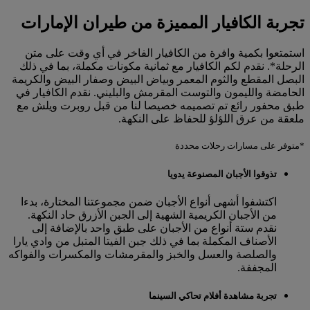
تجربة الكافيار المميزة من طيران الإمارات
استمتعوا بكمية وافرة من الكافيار الفاخر في أي وقت على متن
الرحلة*. نقدم لكم الكافيار مع ثمانية مكونات مكملة، بما في ذلك
البصل المقطع والثوم المعمر وبياض البيض وصفار البيض والكريمة
الحامضة والليمون والتوست المقرمش والبليني. نقدم الكافيار في
طبق محفور رائع تم تصميمه خصيصا لنا من قبل روبرت ويلش مع
ملعقة من عرق اللؤلؤ للحفاظ على النكهة.
*متوفر على مسارات رحلات محددة
تذوقوا الأجبان المصنوعة يدويا
اكتشفوا أشهى أنواع الأجبان ضمن مجموعتنا المختارة، بدءا
من الأجبان الكريمية الشهية إلى الجبن الأزرق حاد النكهة.
نقدم ستة أنواع من الأجبان على طبق واحد بالإضافة إلى
الأصناف المكملة بما في ذلك جبن الفيتا المتبل من وادي يارا
والصلصة والعسل والخبز والمقرمشات والمكسرات والفواكه
المجففة.
تجربة مشاهدة أفلام تحاكي السينما