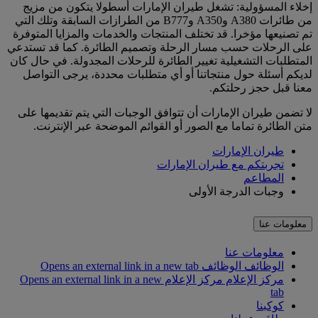
إخلاء المسؤولية: تشغل طيران الإمارات أسطولا يتكون من مزيج
من طائرات A380 وA350 وB777 من الطرازات السابقة وتلك التي
تم تصنيعها مؤخرا. قد تختلف المنتجات والخدمات والمزايا المتوفرة
على الرحلات حسب مسار الرحلة وتصميم الطائرة. كما قد تستدعي
المتطلبات التشغيلية تغيير الطائرة للرحلات المجدولة. في حال كان
لديكم أسئلة حول منتجاتنا أو أي متطلبات محددة، يرجى التواصل
معنا قبل حجز رحلتكم.
لا تضمن طيران الإمارات أن تتوافق الوجبات التي يتم تقديمها على
متن الطائرة تماما مع الصور أو القوائم الموضحة عبر الإنترنت.
طيران الإمارات
تجربتكم مع طيران الإمارات
المطاعم
وجبات الدرجة الأولى
معلومات عنا
معلومات عنا
الوظائف
الوظائف Opens an external link in a new tab
مركز الإعلام
مركز الإعلام Opens an external link in a new
tab
كوكبنا