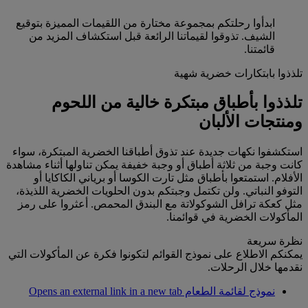
ابدأوا رحلتكم بمجموعة مختارة من اللقيمات المميزة بتوقيع
الشيف. تذوقوا لقيماتنا الرائعة قبل استكشاف المزيد من
قائمتنا.
تلذذوا بابتكارات خضرية شهية
تلذذوا بأطباق مبتكرة خالية من اللحوم
ومنتجات الألبان
استكشفوا نكهات جديدة عند تذوق أطباقنا الخضرية المبتكرة، سواء
كانت وجبة من ثلاثة أطباق أو وجبة خفيفة يمكن تناولها أثناء مشاهدة
الأفلام. استمتعوا بأطباق مثل تارت الكوسا أو برياني الكاكايا أو
التوفو النباتي. ولن تكتمل وجبتكم بدون الحلويات الخضرية اللذيذة،
مثل كعكة ترافل الشوكولاتة مع البندق المحمص. أعثروا على رمز
المأكولات الخضرية في قوائمنا.
نظرة سريعة
يمكنكم الاطلاع على نموذج القوائم لتكونوا فكرة عن المأكولات التي
نقدمها خلال الرحلات.
نموذج لقائمة الطعام Opens an external link in a new tab