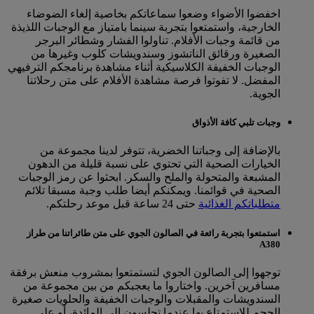
اخفضوا الأضواء وضعوا سماعاتكم بخاصية إلغاء الضوضاء
الخارجية، واستمتعوا بتجربة سينما بامتياز مع الوجبات اللذيذة
من قائمة وجبات الأفلام. تناولوا الفشار وشطائر البرجر
الصغيرة ورقائق الناتشوز وسندويشات كلوب وغيرها من
الوجبات الخفيفة الكلاسيكية أثناء مشاهدة برنامجكم الترفيهي
المفضل. لا تفوتوا فرصة مشاهدة الأفلام على متن رحلاتنا
الجوية.
وجبات تلبي كافة الأذواق
بالإضافة إلى وجباتنا الخضرية، تتوفر لدينا مجموعة من
الخيارات الصحية التي تحتوي على نسبة قليلة من الدهون
المشبعة والمتحولة والملح والسكر. ابحثوا عن رمز الوجبات
الصحية في قوائمنا. ويمكنكم أيضا طلب وجبة مسبقا تلائم
متطلباتكم الغذائية
حتى 24 ساعة قبل موعد رحلتكم.
استمتعوا بتجربة رائعة في الصالون الجوي على متن طائراتنا من طراز
A380
توجهوا إلى الصالون الجوي لتستمتعوا بمشروب منعش برفقة
مسافرين آخرين. واختاروا ما يعجبكم من بين مجموعة من
السندويشات والمقبلات والوجبات الخفيفة والحلويات صغيرة
الحجم للاستمتاع بها عندما تجلسون إلى المائدة، أو على