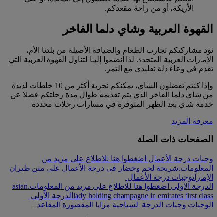
الأريكة، أو من راحة مقعدكم.
القهوة العربية وشاي دلما الفاخر
نود مشاركتكم تجارب الطعام والضيافة الأصيلة من بلدنا الأم،
الإمارات العربية المتحدة. لذا انضموا إلينا لتناول القهوة العربية التي
تقدم في وعاء دلة تقليدي مع التمر.
وإذا كنتم تفضلون الشاي، يمكنكم تجربة أكثر من 10 خلطات لذيذة
من شاي دلما الفاخر الذي يتم تقديمه طوال مدة رحلتكم فضلا عن
خدمة شاي بعد الظهر المتوفرة في مسارات رحلات محددة.
معرفة المزيد
الصفحات ذات الصلة
وجبات درجة الأعمال اضغطوا هنا للاطلاع على مزيد من
المعلومات.
شريحة لحم وخضار في درجة الأعمال على متن طيران
الإمارات
وجبات درجة الأعمال
الدرجة الأولى اضغطوا هنا للاطلاع على مزيد من المعلومات.
asian
lady holding champagne in emirates first class
الدرجة الأولى
الوجبات
وجبات الدرجة السياحية
مزايا المقصورة
المقاعد