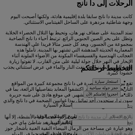
الرحلات إلى دا نانج
كانت مدينة دا نانج سابقا بلدة إقليمية هادئة، ولكنها أصبحت اليوم
وجهة شاطئية مزدهرة على الساحل الفيتنامي الاستثنائي.
تمتد المدينة على ضفاف نهر هان، وتحيط بها التلال الخضراء الخلابة
وتطل على بحر الصين الجنوبي الرائع. ترتبط أحياء دا نانج الصاخبة
بمجموعة من الجسور، ويعد كل جسر مثالا فريدا على الهندسة
المعمارية الحديثة المدهشة التي تشتهر بها المدينة. تأملوا هذه
العجائب الهندسية والفسيفساء المكونة من الأضواء الملونة أثناء
الإبحار في النهر خلال جولة ليلية على متن القارب. لا تفوتوا زيارة
التخطيط لرحلتكم
جسر التنين المميز الذي ينفث النار والماء في عرض استثنائي يجذب
حشودا كبيرة.
استئجار سيارة
تقع بين المباني المعاصرة في دا نانج مجموعة كبيرة من المواقع
حجز جولة سياحية
التاريخية والدينية الجذابة. اكتشفوا المعابد بتفاصيلها الرائعة، بما في
احجزوا إقامتكم الآن
ذلك معبد تشوا لينه أونغ الشهير. في موقع هادئ على شبه جزيرة
سون ترا، ستجدون أحد تماثيل بوذا غوانيين الضخمة في دا نانج والذي
استلام السيارة
يطل على الخليج.
تاريخ الاستلام
-
الوقت
بالإضافة إلى أن مدينة دا نانج تعد مركزا ضخما غنيا بالأنشطة، إلا أنها
إعادة السيارة
توفر ملاذا مثاليا على عتبة أحيائها المركزية. يعد شاطئ ماي خي،
وهو عبارة عن مساحة من الرمال البيضاء النقية الغنية بأشجار جوز
تاريخ الإعادة
-
الوقت
الهند، أحد الشواطئ الأكثر شعبية في فيتنام. استرخوا في المياه