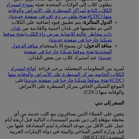
ينقلون كلاب إلى الولايات المتحدة تعبئة
نموذج استيراد
الكلاب التابع لمراكز السيطرة على الأمراض والوقاية
منها (CDC)
(يفتح ملف بي دي إف في صفحة جديدة).
.
الدول المتأثرة:
يتم تطبيق قيود إضافية على الكلاب
التي تم تطعيمها في بلدان أجنبية والقادمة من
بلدان
ذات مخاطر عالية للإصابة بمرض داء الكلب
(يفتح موقعا
شبكيا خارجيا في صفحة جديدة)
.
منافذ الدخول:
لن يسمح إلا باستخدام
منافذ الدخول
المحددة
(يفتح موقعا شبكيا خارجيا في صفحة
جديدة)
عند استيراد كلاب من بعض البلدان.
لمزيد من المعلومات المفصلة، يرجى قراءة
لوائح استيراد
الكلاب الخاصة بمركز السيطرة على الأمراض والوقاية منها
(CDC)
(يفتح موقعا شبكيا خارجيا في صفحة جديدة)
على
الموقع الشبكي الخاص بمركز السيطرة على الأمراض
والوقاية منها (CDC).
السفر إلى دبي
يتعين على العملاء الذين يسافرون مع كلب خدمة من أي
محطة مؤهلة إلى دبي تقديم المستندات التالية قبل أربعة أيام
عمل على الأقل من موعد المغادرة ليتم المصادقة عليها من
قبل وزارة التغير المناخي والبيئة في دولة الإمارات العربية
المتحدة (MOCCAE).