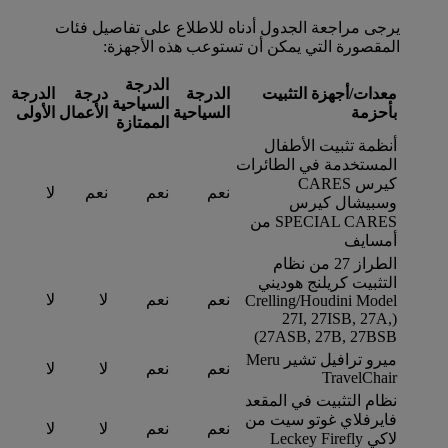
يرجى مراجعة الجدول أدناه للاطلاع على تفاصيل فئات
المقصورة التي يمكن أن تستوعب هذه الأجهزة:
الدرجة
معدات/أجهزة التثبيت
الدرجة
درجة
الدرجة
السياحية
بأحزمة
السياحية
الأعمال
الأولى
الممتازة
أنظمة تثبيت الأطفال
المستخدمة في الطائرات
كيرس CARES
نعم
نعم
نعم
لا
وسبيشال كيرس
SPECIAL CARES من
أمسايف
الطراز 27 من نظام
التثبيت كريلنج هوديني
نعم
نعم
لا
لا
Crelling/Houdini Model
‏(27I, 27ISB, 27A,
27ASB, 27B, 27BSB)
ميرو ترافيل تشير Meru
نعم
نعم
لا
لا
TravelChair
نظام التثبيت في المقعد
فايرفلاي غوتو سيت من
نعم
نعم
لا
لا
لاكي Leckey Firefly