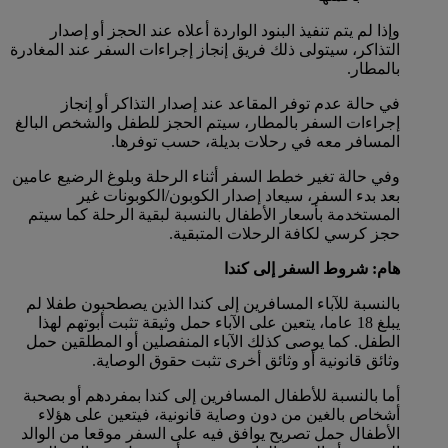
وإذا لم يتم تنفيذ البنود الواردة أعلاه عند الحجز أو إصدار
التذاكر، سيتولى ذلك فريق إنجاز إجراءات السفر عند المغادرة
بالمطار.
في حالة عدم توفر المقاعد عند إصدار التذاكر أو إنجاز
إجراءات السفر بالمطار، سيتم الحجز للطفل والشخص البالغ
المسافر معه في رحلات بديلة، حسب توفرها.
وفي حالة تغير خطط السفر أثناء الرحلة وبلوغ الرضيع عامين
بعد بدء السفر، سيعاد إصدار الكوبون/الكوبونات غير
المستخدمة بأسعار الأطفال بالنسبة لبقية الرحلة كما سيتم
حجز كرسي لكافة الرحلات المتبقية.
هام: شروط السفر إلى كندا
بالنسبة للآباء المسافرين إلى كندا الذين يصطحبون طفلا لم
يبلغ 18 عاما، يتعين على الآباء حمل وثيقة تثبت أبوتهم لهذا
الطفل. كما يوصى كذلك الآباء المنفصلين أو المطلقين حمل
وثائق قانونية أو وثائق أخرى تثبت حقوق الوصاية.
أما بالنسبة للأطفال المسافرين إلى كندا بمفردهم أو بصحبة
أشخاص بالغين من دون وصاية قانونية، فيتعين على هؤلاء
الأطفال حمل تصريح يوافق فيه على السفر موقعا من الوالد