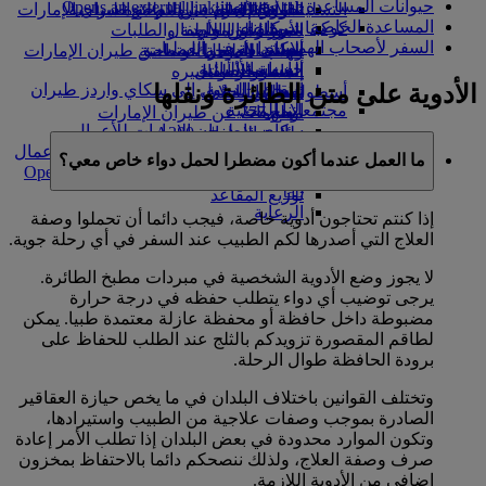
حيوانات المساعدة
Opens an external link in a new tab
in a new tab
التسلية للأطفال
السوق الحرة
تجربتكم على متن الطائرة
تناول الطعام في الدرجة السياحية
السفر لأصحاب الهمم مع طيران الإمارات
المساعدة الخاصة
كوكبنا
شركاؤنا
الممتازة
متجرنا الرسمي
الأدوات والموارد
الترفيه عن الأطفال
المساعدة الخاصة والطلبات
السفر لأصحاب الهمم
سكاي واردز رايل
الاستدامة في العمليات
ألعاب الأطفال
وجبات الدرجة السياحية
الهاتف المتحرك وتطبيق طيران الإمارات
حاسبة الأميال
السياسة البيئية
المشروبات
أنشطة للأطفال
إلغاء حجز أو تغييره
الأدوية على متن الطائرة ونقلها
التقارير البيئية
تسجيل الدخول إلى سكاي واردز طيران
أسطول طائراتنا
تعطل الرحلات
الإمارات
مجتمعاتنا المحلية
بوينج 777
معلومات عن طيران الإمارات
سكاي واردز+
مؤسسة طيران الإمارات للأعمال
طائرة الإمارات A380
الإنسانية
مؤسسة طيران الإمارات للأعمال
A350 طائرة الإمارات
ما العمل عندما أكون مضطرا لحمل دواء خاص معي؟
الإنسانية Opens an external link in a new
الإمارات للطيران الخاص
tab
توزيع المقاعد
الرعاية
إذا كنتم تحتاجون أدوية خاصة، فيجب دائما أن تحملوا وصفة
العلاج التي أصدرها لكم الطبيب عند السفر في أي رحلة جوية.
لا يجوز وضع الأدوية الشخصية في مبردات مطبخ الطائرة.
يرجى توضيب أي دواء يتطلب حفظه في درجة حرارة
مضبوطة داخل حافظة أو محفظة عازلة معتمدة طبيا. يمكن
لطاقم المقصورة تزويدكم بالثلج عند الطلب للحفاظ على
برودة الحافظة طوال الرحلة.
وتختلف القوانين باختلاف البلدان في ما يخص حيازة العقاقير
الصادرة بموجب وصفات علاجية من الطبيب واستيرادها،
وتكون الموارد محدودة في بعض البلدان إذا تطلب الأمر إعادة
صرف وصفة العلاج، ولذلك ننصحكم دائما بالاحتفاظ بمخزون
إضافي من الأدوية اللازمة.