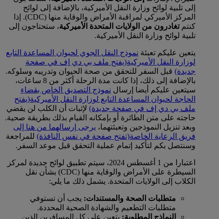
إلى تلبية لوائح وزارة النقل الأميركية، بالإضافة إلى لوائح
المركز الأميركي لمراقبة الأمراض والوقاية منها (CDC). إذا
كنتم
تغادرون من الولايات المتحدة الأميركية
، ستحتاجون إلى
تلبية لوائح وزارة النقل الأميركية.
يتعين عليكم تعبئة
نموذج النقل الجوي لحيوان المساعدة التابع
لوزارة النقل الأميركية
(يفتح ملف بي دي إف في صفحة
جديدة)
قبل السفر للتحقق من صحة الحيوان وتدريبه وسلوكه.
بالإضافة إلى ذلك، إذا كانت مدة الرحلة أكثر من 8 ساعات،
سيتعين عليكم أيضا إرسال
نموذج التصديق الخاص بقضاء
الحاجة لحيوان المساعدة التابع لوزارة النقل الأميركية
(يفتح
ملف بي دي إف في صفحة جديدة)
لإثبات أن الكلب لن يقضي
حاجته على متن الطائرة أو بإمكانه القيام بذلك بطريقة صحية.
وبعد تنزيل النموذجين وتعبئتهما،
يرجى إرسالهما من هنا إلى
فريق الرعاية الخاصة
(تفتح صفحة في نفس النافذة)
للمراجعة
وسنتصل بكم لتأكيد إتمام عملية التحقق قبل موعد السفر.
اعتبارا من 1 أغسطس 2024، سيتم تطبيق لوائح جديدة لمركز
السيطرة على الأمراض والوقاية منها (CDC) بشأن نقل
الكلاب إلى الولايات المتحدة. يشمل ذلك ما يلي:
متطلبات الصحة والمستندات:
يجب أن تستوفي
متطلبات التطعيم والشهادة الصحية المحددة.
النماذج المطلوبة:
يتعين على كل المسافرين الذين