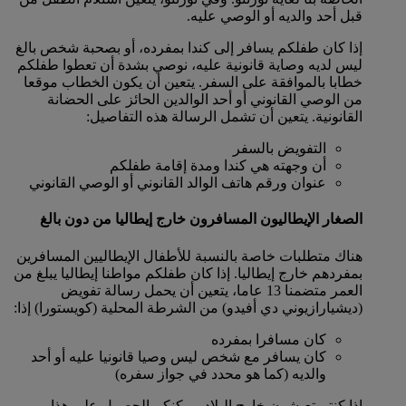
قبل أحد والديه أو الوصي عليه.
إذا كان طفلكم يسافر إلى كندا بمفرده، أو بصحبة شخص بالغ
ليس لديه وصاية قانونية عليه، نوصي بشدة أن تعطوا طفلكم
خطابا بالموافقة على السفر. يتعين أن يكون الخطاب موقعا
من الوصي القانوني أو أحد الوالدين الحائز على الحضانة
القانونية. يتعين أن تشمل الرسالة هذه التفاصيل:
التفويض بالسفر
أن وجهته هي كندا ومدة إقامة طفلكم
عنوان ورقم هاتف الوالد القانوني أو الوصي القانوني
الصغار الإيطاليون المسافرون خارج إيطاليا من دون بالغ
هناك متطلبات خاصة بالنسبة للأطفال الإيطاليين المسافرين
بمفردهم خارج إيطاليا. إذا كان طفلكم مواطنا إيطاليا يبلغ من
العمر متضمنا 13 عاما، يتعين أن يحمل رسالة تفويض
(ديشيارازيوني دي أفيدو) من الشرطة المحلية (كويستورا) إذا:
كان مسافرا بمفرده
كان يسافر مع شخص ليس وصيا قانونيا عليه أو أحد
والديه (كما هو محدد في جواز سفره)
إذا كنتم تعيشون خارج البلاد، يمكنكم الحصول على هذا