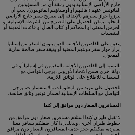
خارج الأراضي الإسبانية بدون رفقة أي من المسؤولين
القانونيين عنهم (أهاليهم أو أوصياؤهم القانونيون)، يجب أن
يبرزوا جواز سفرهم بالإضافة إلى تصريح سفر خارج الأراضي
المحلية. يمكن الحصول على التصريح من الشرطة الإسبانية أو
الحرس المدني أو المحاكم أو كتاب العدل أو قاعات المدينة أو
القنصليات.
يتعين على القاصرين الأجانب الذين ينوون السفر من إسبانيا
إبراز جواز سفر دولتهم المعنية أو وثيقة سفر صالحة سارية
المفعول.
بالنسبة إلى القاصرين الأجانب المقيمين في إسبانيا أو في
دولة أخرى ضمن الاتحاد الأوروبي، يرجى التواصل مع
السلطات للاطلاع على الوثائق اللازمة.
للحصول على مزيد من المعلومات والاستفسارات، يرجى
التواصل مع السلطات الإسبانية لضمان توفير وثائق صالحة.
المسافرون الصغار دون مرافق إلى كندا
لا تقبل طيران كندا استلام مسافرين صغار دون مرافق من
خطوط طيران أخرى. ولذلك، إذا كان طفلكم يسافر معنا
بمفرده، يمكنكم حجز خدمة المسافرون الصغار دون مرافق
الخاصة بنا لغاية تورنتو. وفي تورنتو، يتعين استلام الطفل من