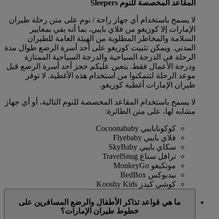
المقاعد المخصصة للنوم Sleepers
لا يسمح باستخدام أي جهاز راحة / نوم على متن رحلة طيران
الإمارات إلا كوزيغو من فلاي بايبي، بما أنه يفي بمعايير
السلامة والمخاطر المطلوبة من الهيئة العامة للطيران
المدني. ويمكن تثبيت كوزيغو على أحد أسرة الرضع طوال مدة
الرحلة في الدرجة السياحية والدرجة السياحية الممتازة
ودرجة الأعمال فقط. يتعين عليكم حجز أحد أسرة الرضع قبل
موعد الرحلة لتتمكنوا من استخدام هذه الأغطية. لا توفر
طيران الإمارات أغطية كوزيغو.
لا يسمح باستخدام المقاعد المخصصة للنوم التالية، أو أي جهاز
مشابه لها، على متن الطائرة:
كوكونابايبي Cocoonababy
فلاي بايبي Flyebaby
سكاي بايبي SkyBaby
ترافل سناغ TravelSnug
مونكيغو MonkeyGo
بيدبوكس BedBox
كوشي كيدز Kooshy Kids
ما هي قواعد تذاكر الأطفال والرضع المسافرين على
خطوط طيران الإمارات؟