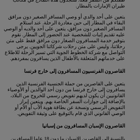
طيران الإمارات بالمطار.
يتعين على أحد والدي أو وصي المسافر الصغير دون مرافق
البقاء في المطار إلى حين مغادرة الرحلة. عند استلام
المسافر الصغير دون مرافق، يتعين على أحد والديه أو الوصي
عليه تقديم إثبات للشخصية عند الحضور إلى المطار. نقوم
بتوفير خدمة المسافرون الصغار دون مرافق فقط على متن
رحلاتنا، وليس على متن رحلات شركائنا الجويين. يرجى
التواصل مع شركة الخطوط الجوية التي تسير الرحلة للاطلاع
على خدماتهم المتعلقة بالأطفال الذين يسافرون بمفردهم.
القاصرون الفرنسيون المسافرون إلى خارج فرنسا
يتعين على القاصرين من حملة الجنسية الفرنسية الذين
يسافرون إلى خارج فرنسا من دون أحد الوالدين أو الأوصياء
القانونيين أن يكون لديهم تفويض رسمي للخروج من البلاد،
بالإضافة إلى جوازات السفر الخاصة بهم. ويتعين إبراز
التفويض الرسمي ونسخة عن بطاقة هوية الأب أو الأم أو
الوصي القانوني الذي قام بالتوقيع على وثيقة التفويض.
القاصرون الإسبان المسافرون من إسبانيا
بالنسبة إلى القاصرين الإسبان ما دون 18 عاما المسافرين