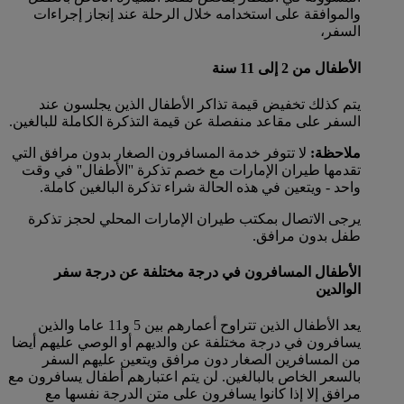
والموافقة على استخدامه خلال الرحلة عند إنجاز إجراءات
السفر،
الأطفال من 2 إلى 11 سنة
يتم كذلك تخفيض قيمة تذاكر الأطفال الذين يجلسون عند
السفر على مقاعد منفصلة عن قيمة التذكرة الكاملة للبالغين.
ملاحظة:
لا تتوفر خدمة المسافرون الصغار بدون مرافق التي
تقدمها طيران الإمارات مع خصم تذكرة ''الأطفال'' في وقت
واحد - ويتعين في هذه الحالة شراء تذكرة البالغين كاملة.
يرجى الاتصال بمكتب طيران الإمارات المحلي لحجز تذكرة
طفل بدون مرافق.
الأطفال المسافرون في درجة مختلفة عن درجة سفر
الوالدين
يعد الأطفال الذين تتراوح أعمارهم بين 5 و11 عاما والذين
يسافرون في درجة مختلفة عن والديهم أو الوصي عليهم أيضا
من المسافرين الصغار دون مرافق ويتعين عليهم السفر
بالسعر الخاص بالبالغين. لن يتم اعتبارهم أطفال يسافرون مع
مرافق إلا إذا كانوا يسافرون على متن الدرجة نفسها مع