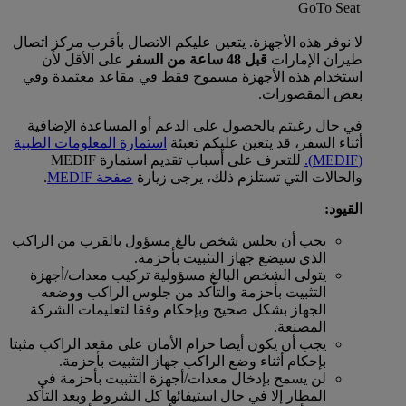
GoTo Seat
لا نوفر هذه الأجهزة. يتعين عليكم الاتصال بأقرب مركز اتصال
طيران الإمارات
قبل 48 ساعة من السفر
على الأقل لأن
استخدام هذه الأجهزة مسموح فقط في مقاعد معتمدة وفي
بعض المقصورات.
في حال رغبتم بالحصول على الدعم أو المساعدة الإضافية
أثناء السفر، قد يتعين عليكم تعبئة
استمارة المعلومات الطبية
(MEDIF).
للتعرف على أسباب تقديم استمارة MEDIF
والحالات التي تستلزم ذلك، يرجى زيارة
صفحة MEDIF
.
القيود:
يجب أن يجلس شخص بالغ مسؤول بالقرب من الراكب
الذي سيضع جهاز التثبيت بأحزمة.
يتولى الشخص البالغ مسؤولية تركيب معدات/أجهزة
التثبيت بأحزمة والتأكد من جلوس الراكب ووضعه
الجهاز بشكل صحيح وبإحكام وفقا لتعليمات الشركة
المصنعة.
يجب أن يكون أيضا حزام الأمان على مقعد الراكب مثبتا
بإحكام أثناء وضع الراكب جهاز التثبيت بأحزمة.
لن يسمح بإدخال معدات/أجهزة التثبيت بأحزمة في
المطار إلا في حال استيفائها كل الشروط وبعد التأكد