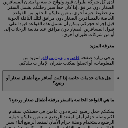
لدى كل شركة طيران قيود ولوائح خاصة بها بشأن المسافرين
الصغار دون مرافق. إذا كان خط سير رحلتكم يشمل السفر
مع خطوط جوية أخرى، يتعين عليكم التحقق من القواعد
الخاصة بالمسافرين الصغار دون مرافق لتلك الناقلة الجوية
قبل إجراء حجزكم. يمكن أن تشمل هذه القواعد قيودا على
قبول المسافرين الصغار دون مرافق عند متابعة الرحلات إلى
أو من شركات طيران أخرى.
معرفة المزيد
يرجى زيارة صفحة
قاصرين بدون مرافق
لمزيد من
المعلومات، أو اتصلوا بمكتب طيران الإمارات ببلدكم.
هل هناك خدمات خاصة إذا كنت أسافر مع أطفال صغار أو
رضع؟
ما هي القواعد الخاصة بالسفر برفقة أطفال صغار ورضع؟
يمكنكم حمل رضيع عمره دون عامين في حضنكم، سنقدم
لكم وصلة حزام أمان لمقعد الرضيع. سيتعين عليكم حماية
الرضيع باستخدام وصلة حزام الأمان لمقعد الرضع أثناء سير
الطائرة على المدرج والإقلاع والهبوط وكلما كانت علامة حزام