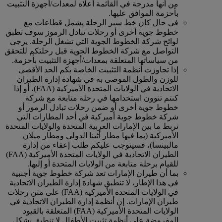
من أنها مدرجة في القائمة أعلاه لمعدات/أجهزة التثبيت
بأحزمة الموافق عليها.
في حال كان خط سير الرحلة يشمل قطاعات مع
خطوط جوية أخرى أو رحلات تبادل الرموز سوف تطبق
لوائح شركة الخطوط الجوية التي تشغل الرحلة. يرجى
التواصل مع شركة الخطوط الجوية قبل رحلتكم للتحقق
من سياساتها المتعلقة بمعدات/أجهزة التثبيت بأحزمة.
إذا تجاوزت أنظمة التثبيت الخاصة بكم الحد الأقصى
للوزن والطول الموصى به في شهادة إدارة الطيران
الاتحادية في الولايات المتحدة الأميركية (FAA)، أو إذا
كنتم تنوون استخدامها في رحلة متابعة مع شركة
خطوط جوية أخرى أو ضمن رحلات تبادل الرموز أو
شركة خطوط جوية أميركية في أحد المطارات التي
تربط ما بين الإمارات العربية المتحدة والولايات المتحدة
الأميركية (بما فيها مطار أثينا الدولي ومطار ميلان
مالبينسا)، فسيتوجب عليكم طلب إعفاء من إدارة
الطيران الاتحادية في الولايات المتحدة الأميركية (FAA)
للقيام برحلة متابعة من الولايات المتحدة أو إليها.
بما أن طيران الإمارات تعد شركة خطوط جوية أجنبية
في هذا الإطار، لا تنطبق شهادة إدارة الطيران الاتحادية
في الولايات المتحدة الأميركية (FAA) على متن رحلات
طيران الإمارات. إن أنظمة إدارة الطيران الاتحادية في
الولايات المتحدة الأميركية (FAA) المتعلقة بالقيود
المفروضة على أنظمة تثبيت الأطفال لا تنطبق بشكل