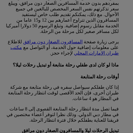
بمفردهم بدون خدمة المسافرين الصغار دون مرافق، ويبلغ
سعر تذكرتهم نفس السعر المخصص للبالغين في جميع
الأحوال. مع ذلك، يمكنكم تقديم طلب خاص ليستفيد
المسافرون الذين تتراوح أعمارهم بين 12 و15 عاما من
الخدمة مقابل رسوم إضافية. وتبلغ الرسوم 50 دولارا أميركيا
لكل مسافر صغير لكل مرحلة من الرحلة.
يرجى زيارة صفحة
المسافرون الصغار دون مرافق
للاطلاع
على معلومات إضافية حول الخدمة، أو التواصل مع
مكتب
طيران الإمارات المحلي
لإجراء حجز.
ماذا لو كان لدى طفلي رحلة متابعة أو تبديل رحلات ليلا؟
أوقات رحلة المتابعة
إذا كان طفلكم سيواصل سفره في رحلة متابعة مع شركة
طيران أخرى، فإن الحد الأقصى لوقت انتظار رحلة المتابعة
في المطار هو 4 ساعات.
فيما تصل مدة انتظار رحلة المتابعة القصوى إلى 8 ساعات
في مطار دبي الدولي. وذلك نظرا لتوفر أعضاء مختصين في
فريقنا للعناية بطفلكم خلال فترة انتظار الرحلة.
تبديل الرحلات ليلا والمسافرون الصغار دون مرافق