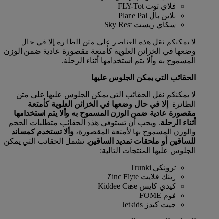
فلاي توت FLY-Tot
بلاين بال Plane Pal
سكاي ريست Sky Rest
لا يمكنكم نقل هذه العناصر على متن الطائرة إلا في حال
وضعها في الخزائن العلوية كأمتعة مقصورة عادية ضمن الوزن
المسموح به وألا يتم استخدامها أثناء الرحلة.
الحقائب التي يمكن الجلوس عليها
لا يمكنكم نقل الحقائب التي يمكن الجلوس عليها على متن
الطائرة
إلا في حال وضعها في الخزائن العلوية كأمتعة
مقصورة عادية ضمن الوزن المسموح به وألا يتم استخدامها
أثناء الرحلة
. ويجب أن تستوفي هذه الحقائب متطلبات الحجم
والوزن المسموح بها لأمتعة المقصورة،
وألا تستخدم كمساند
للساقين أو ملحقات تمديد الساقين
. تشمل الحقائب التي يمكن
الجلوس عليها المنتجات التالية:
ترونكي Trunki
زينك فلايت Zinc Flyte
كيدي كايس Kiddee Case
فوم FOME
جيت كيدز Jetkids