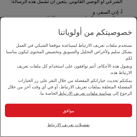
الشرعي أو الوصي القانوني. يتعين أن تشمل هذه الرسالة:
أ- إذن السفر، و
ب- الوجهة في كندا، مع تحديد مدة الإقامة، و
ج- عنوان الشخص الموقع وتفاصيل الاتصال به هاتفيا.
خصوصيتكم من أولوياتنا
*يسمح بالسفر لطفلين رضيعين مع رفيقين بالغين في حالة
توفر مقاعد مناسبة وأقنعة للأكسجين.
نستخدم ملفات تعريف الارتباط لمساعدة موقعنا الشبكي في العمل
بشكل سليم ولأغراض التحليل والتسويق وتخصيص المحتوى ليكون مناسبا
كيف يمكنني إجراء الترتيبات المتعلقة بالسفر لأصحاب
الهمم أو تقديم طلبات خاصة؟
لكم.
وبقبول هذه الأحكام، أنتم توافقون على استخدام كل ملفات تعريف
الارتباط هذه.
يرجى الاتصال
بمكتب طيران الإمارات المحلي
وسنبذل
قصارى جهدنا لتلبية احتياجاتكم.
يمكنكم تحديث خياراتكم المفضلة من خلال النقر على زر الخيارات
المفضلة المتعلقة بملفات تعريف الارتباط، أو في أي وقت آخر من خلال
الرجوع إلى الأعلى
الرجوع إلى
سياسة ملفات تعريف الارتباط
الخاصة بنا.
السفر لأصحاب الهمم
موافق
السفر لأصحاب الهمم
تفضيلات تعريف الارتباط