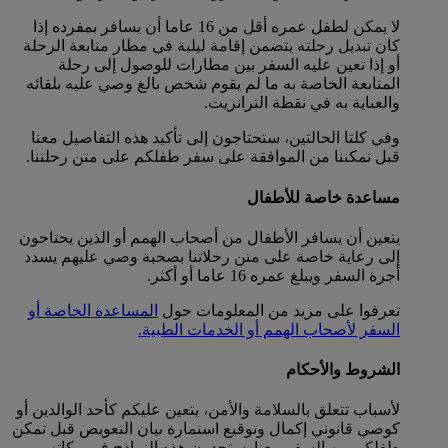
لا يمكن لطفل عمره أقل من 16 عاما أن يسافر بمفرده إذا
كان تبديل رحلته يتضمن إقامة ليلية في مطار متابعة الرحلة
أو إذا تعين عليه السفر بين مطارات للوصول إلى رحلة
المتابعة الخاصة به ما لم يقوم شخص بالغ وصي عليه بلقائه
والعناية به في نقطة الترانزيت.
وفي كلتا الحالتين، ستحتاجون إلى تأكيد هذه التفاصيل معنا
قبل تمكننا من الموافقة على سفر طفلكم على متن رحلتنا.
مساعدة خاصة للأطفال
يتعين أن يسافر الأطفال من أصحاب الهمم أو الذين يحتاجون
إلى رعاية خاصة على متن رحلاتنا بصحبة وصي عليهم يسدد
أجرة السفر ويبلغ عمره 16 عاما أو أكثر.
تعرفوا على مزيد من المعلومات حول
المساعدة الخاصة أو
السفر لأصحاب الهمم أو الخدمات الطبية.
الشروط والأحكام
لأسباب تتعلق بالسلامة والأمن، يتعين عليكم كأحد الوالدين أو
كوصي قانوني إكمال وتوقيع استمارة بيان التعويض قبل تمكن
طفلكم من السفر معنا. ستجدون هذه النماذج في مكاتب