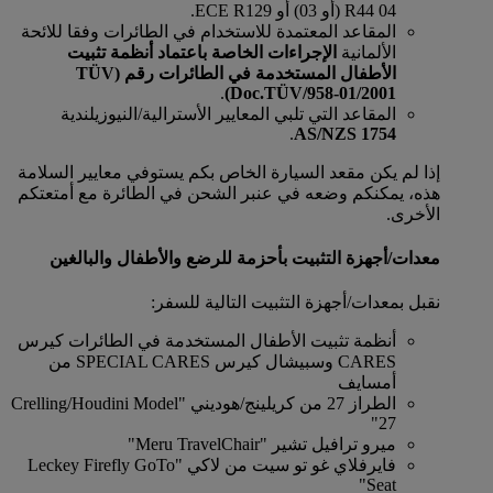
R44 04 (أو 03) أو ECE R129.
المقاعد المعتمدة للاستخدام في الطائرات وفقا للائحة
الألمانية
الإجراءات الخاصة باعتماد أنظمة تثبيت
الأطفال المستخدمة في الطائرات
رقم (TÜV
.
Doc.TÜV/958-01/2001)
المقاعد التي تلبي المعايير الأسترالية/النيوزيلندية
.
AS/NZS 1754
إذا لم يكن مقعد السيارة الخاص بكم يستوفي معايير السلامة
هذه، يمكنكم وضعه في عنبر الشحن في الطائرة مع أمتعتكم
الأخرى.
معدات/أجهزة التثبيت بأحزمة للرضع والأطفال والبالغين
نقبل بمعدات/أجهزة التثبيت التالية للسفر:
أنظمة تثبيت الأطفال المستخدمة في الطائرات كيرس
CARES وسبيشال كيرس SPECIAL CARES من
أمسايف
الطراز 27 من كريلينج/هوديني "Crelling/Houdini Model
27"
ميرو ترافيل تشير "Meru TravelChair"
فايرفلاي غو تو سيت من لاكي "Leckey Firefly GoTo
Seat"