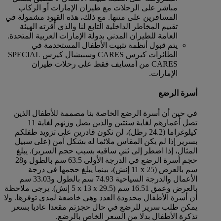
مباشر على الرحلات مع طيران الإمارات أو الركاب
المسافرين على متنها. مع ذلك، هذه القيود مشمولة في
تقييم المخاطر الداخلية التابع لنا والذي أقرته الهيئة
العامة للطيران المدني بدولة الإمارات العربية المتحدة.
يتم قبول أنظمة تثبيت الأطفال المستخدمة في
الطائرات كيرس CARES وسبيشال كيرس SPECIAL
CARES من أمسايف فقط على رحلات طيران
الإمارات.
أسرة الرضع
في حين أن أسرة الرضع الخاصة بنا مصممة للأطفال الذين
تصل أعمارهم لغاية سنتين والذين يصل وزنهم لغاية 11
كيلوغراما (24.2 رطل)، لن نكون قادرين على تزويد طفلكم
بسرير إذا لم يكن المقاس ملائما له بشكل آمن (على سبيل
المثال، إذا اضطر إلى ثني ساقيه بسبب حجم السرير). يبلغ
حجم أسرة الرضع في الدرجة الأولى 63.5 سم بالطول و28
سم بالعرض (25 x ‏11 إنش)، بينما يبلغ حجمها في درجة
الأعمال والدرجة السياحية 74.93 سم بالطول و33.03 سم
بالعرض وعمق 16.51 سم (29.5 x ‏13 x ‏5 إنش). يرجى ملاحظة
أن أسرة الأطفال محدودة العدد وهي خاضعة لمدى توفرها. ولا
يمكن طلب سرير للرضع في حال حجزتم مقعدا عاديا بسعر
تذكرة الأطفال بدلا من السعر الخاص بالرضع.