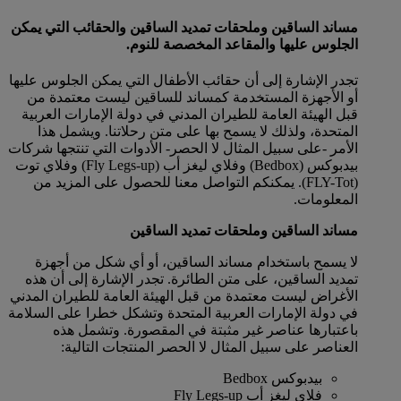
مساند الساقين وملحقات تمديد الساقين والحقائب التي يمكن
الجلوس عليها والمقاعد المخصصة للنوم.
تجدر الإشارة إلى أن حقائب الأطفال التي يمكن الجلوس عليها
أو الأجهزة المستخدمة كمساند للساقين ليست معتمدة من
قبل الهيئة العامة للطيران المدني في دولة الإمارات العربية
المتحدة، ولذلك لا يسمح بها على متن رحلاتنا. ويشمل هذا
الأمر -على سبيل المثال لا الحصر- الأدوات التي تنتجها شركات
بيدبوكس (Bedbox) وفلاي ليغز أب (Fly Legs-up) وفلاي توت
(FLY-Tot). يمكنكم التواصل معنا للحصول على المزيد من
المعلومات.
مساند الساقين وملحقات تمديد الساقين
لا يسمح باستخدام مساند الساقين، أو أي شكل من أجهزة
تمديد الساقين، على متن الطائرة. تجدر الإشارة إلى أن هذه
الأغراض ليست معتمدة من قبل الهيئة العامة للطيران المدني
في دولة الإمارات العربية المتحدة وتشكل خطرا على السلامة
باعتبارها عناصر غير مثبتة في المقصورة. وتشمل هذه
العناصر على سبيل المثال لا الحصر المنتجات التالية:
بيدبوكس Bedbox
فلاي ليغز أب Fly Legs-up