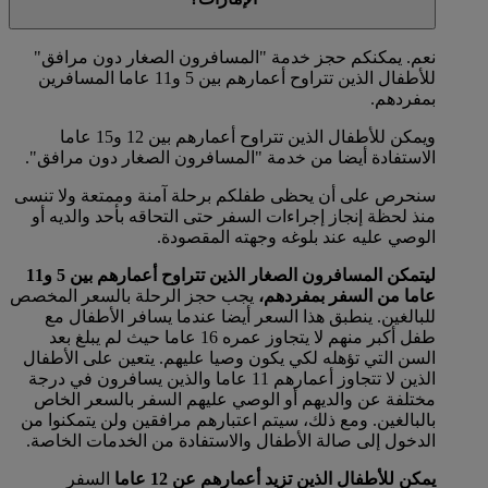
نعم. يمكنكم حجز خدمة "المسافرون الصغار دون مرافق"
للأطفال الذين تتراوح أعمارهم بين 5 و11 عاما المسافرين
بمفردهم.
ويمكن للأطفال الذين تتراوح أعمارهم بين 12 و15 عاما
الاستفادة أيضا من خدمة "المسافرون الصغار دون مرافق".
سنحرص على أن يحظى طفلكم برحلة آمنة وممتعة ولا تنسى
منذ لحظة إنجاز إجراءات السفر حتى التحاقه بأحد والديه أو
الوصي عليه عند بلوغه وجهته المقصودة.
ليتمكن المسافرون الصغار الذين تتراوح أعمارهم بين 5 و11
عاما من السفر بمفردهم،
يجب حجز الرحلة بالسعر المخصص
للبالغين. ينطبق هذا السعر أيضا عندما يسافر الأطفال مع
طفل أكبر منهم لا يتجاوز عمره 16 عاما حيث لم يبلغ بعد
السن التي تؤهله لكي يكون وصيا عليهم. يتعين على الأطفال
الذين لا تتجاوز أعمارهم 11 عاما والذين يسافرون في درجة
مختلفة عن والديهم أو الوصي عليهم السفر بالسعر الخاص
بالبالغين. ومع ذلك، سيتم اعتبارهم مرافقين ولن يتمكنوا من
الدخول إلى صالة الأطفال والاستفادة من الخدمات الخاصة.
يمكن للأطفال الذين تزيد أعمارهم عن 12 عاما
السفر