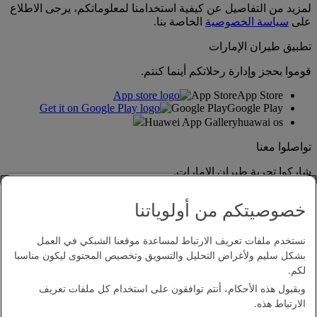
لمزيد من التفاصيل عن كيفية استخدامنا لمعلوماتكم، يرجى الاطلاع
على
سياسة الخصوصية
الخاصة بنا.
تطبيق طيران الإمارات
قوموا بحجز وإدارة رحلاتكم أينما كنتم.
App Store
App Store
Google Play
Google Play
Huawei App Gallery
huawai os
تواصلوا معنا
شاركوا تجربة طيران الإمارات.
خصوصيتكم من أولوياتنا
نستخدم ملفات تعريف الارتباط لمساعدة موقعنا الشبكي في العمل
بشكل سليم ولأغراض التحليل والتسويق وتخصيص المحتوى ليكون مناسبا
لكم.
وبقبول هذه الأحكام، أنتم توافقون على استخدام كل ملفات تعريف
بيان إمكانية الدخول
الارتباط هذه.
اتصل بنا