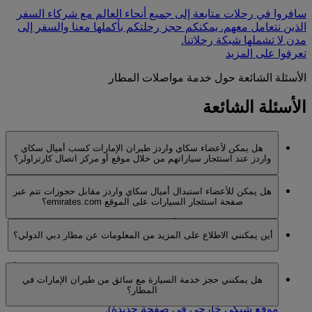
سافروا في رحلات متابعة إلى جميع أنحاء العالم مع شركاء السفر
الذين نتعامل معهم. يمكنكم حجز رحلتكم بأكملها معنا والسفر إلى
مدن لا تشملها شبكة رحلاتنا.
تعرفوا على المزيد
الأسئلة الشائعة حول خدمة مواصلات المطار
الأسئلة الشائعة
هل يمكن لأعضاء سكاي واردز طيران الإمارات كسب أميال سكاي
واردز عند استئجار سياراتهم من خلال موقع أو مركز اتصال كارتراولر؟
لا. لكسب أميال سكاي واردز، يتعين إجراء جميع الحجوزات
هل يمكن للأعضاء استبدال أميال سكاي واردز مقابل حجوزات تتم عبر
عبر الإنترنت من خلال صفحة استئجار السيارات في الموقع
صفحة استئجار السيارات على الموقع emirates.com؟
الشبكي emirates.com.
لا، يحق للأعضاء كسب أميال سكاي واردز فقط.
أين يمكنني الاطلاع على المزيد من المعلومات عن مطار دبي الدولي؟
لمزيد من المعلومات، يرجى زيارة صفحة
مطار دبي الدولي
أو
هل يمكنني حجز خدمة السيارة مع سائق من طيران الإمارات في
صفحة تأشيرات الإمارات العربية المتحدة
. يمكنكم أيضا زيارة
المطار؟
موقع المطار الشبكي على الرابط
www.dubaiairports.ae
(يفتح
موقع شبكي خارجي في صفحة جديدة)
.