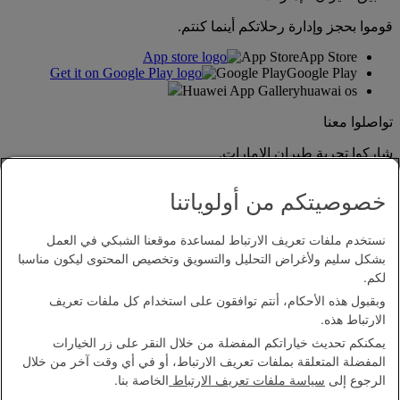
قوموا بحجز وإدارة رحلاتكم أينما كنتم.
App Store
App Store
Google Play
Google Play
Huawei App Gallery
huawai os
تواصلوا معنا
شاركوا تجربة طيران الإمارات.
خصوصيتكم من أولوياتنا
نستخدم ملفات تعريف الارتباط لمساعدة موقعنا الشبكي في العمل
بشكل سليم ولأغراض التحليل والتسويق وتخصيص المحتوى ليكون مناسبا
لكم.
وبقبول هذه الأحكام، أنتم توافقون على استخدام كل ملفات تعريف
بيان إمكانية الدخول
الارتباط هذه.
اتصل بنا
يمكنكم تحديث خياراتكم المفضلة من خلال النقر على زر الخيارات
سياسة الخصوصية
المفضلة المتعلقة بملفات تعريف الارتباط، أو في أي وقت آخر من خلال
الشروط والأحكام
الرجوع إلى
سياسة ملفات تعريف الارتباط
الخاصة بنا.
سياسة ملفات تعريف الارتباط
الأمن الإلكتروني