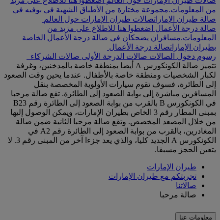
صالات طيران الإمارات حول العالم اضغطوا هنا للاطلاع على مزيد
من المعلومات.
مجموعة مختارة من الأطباق الشهية في بوفيه في
صالة طيران الإمارات
صالات طيران الإمارات حول العالم
صالة درجة الأعمال اضغطوا هنا للاطلاع على مزيد من
المعلومات.
مسافران يضحكان في صالة درجة الأعمال الخاصة
بطيران الإمارات
صالة درجة الأعمال
رسوم دخول الصالات
صالات الدرجة الأولى
صالات الشركاء
تتميز صالة الكونكورس A أيضا بمنطقة خاصة بالمدخنين، وغرفة
لكبار الشخصيات ومنطقة خاصة بالأطفال. عندما يحين وقت الصعود
إلى الطائرة، فسوف تقوم سيارات الأولوية المخصصة بنقل
المسافرين مباشرة إلى بوابة الصعود إلى الطائرة. تقع صالة مرحبا
في الكونكورس B بالقرب من بوابة الصعود إلى الطائرة رقم B23
بمبنى المطار رقم 3 الخاص بطيران الإمارات، ويمكن الوصول إليها
من خلال المصعد المخصص. وتقع صالة مرحبا الثانية ضمن صالة
المغادرين، بالقرب من بوابة الصعود إلى الطائرة رقم A2 في
الكونكورس A الجديد كليا، والذي يعد جزءا آخر من المبنى رقم 3. لا
يتعين الحجز مسبقا.
طيران الإمارات
تجربتكم مع طيران الإمارات
صالاتنا
صالة مرحبا
معلومات عنا