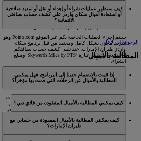
في الوقت الحالي، تنحصر هذه الخدمات بالأعضاء الذين
ميل كحد أقصى في السنة التقويمية الواحدة.
كيف ستظهر عمليات شراء أو إهداء أو نقل أو تمديد صلاحية
يستخدمون حسابا شخصيا في برنامج سكاي واردز لطيران
أو استعادة أميال سكاي واردز على كشف حساب بطاقتي
الإمارات ولا تنطبق على حسابات برنامج العائلة. وهذا يعني أنه
الائتمانية؟
لا يمكن شراء أميال سكاي واردز إضافية لحسابات برنامج
العائلة، كما لا يمكن إهداؤها أو نقلها أو استعادتها.
سيتم إجراء العمليات الخاصة بكم عبر الموقع Points.com وهو
الرجوع إلى الأعلى
شريك مخول بشكل كامل ومعتمد من قبل برنامج سكاي
واردز طيران الإمارات. عند تلقي كشف حساب بطاقتكم
المطالبة بالأميال
الائتمانية، ستظهر عبارة ‘Skywards Miles by PTS' ومبلغ
الشراء.
يرجى زيارة هذه
الصفحة
للحصول على المزيد من المعلومات.
إذا قمت بالانضمام حديثا إلى البرنامج، فهل يمكنني
المطالبة بالأميال عن الرحلات التي قمت بها مؤخرا؟
نعم، يمكن للأعضاء الجدد المطالبة بالأميال بالنسبة للرحلات
كيف يمكنني المطالبة بالأميال المفقودة من فلاي دبي؟
التي تم القيام بها مع طيران الإمارات وفلاي دبي وكوانتاس
قبل ما يصل إلى شهرين من تاريخ التسجيل في سكاي واردز
إذا كانت الأميال المفقودة لرحلة قمتم بها مع فلاي دبي، يرجى
طيران الإمارات.
كيف يمكنني المطالبة بالأميال المفقودة من حسابي مع
تسجيل الدخول وإرسال مطالبة عبر الإنترنت على الموقع
طيران الإمارات؟
ومع ذلك، فإن أي معاملات أخرى، مثل الرحلات مع الخطوط
الشبكي flydubai.com.
الجوية الشريكة الأخرى أو شراء الخدمات والمنتجات من
إذا كانت الأميال المفقودة لرحلة قمتم بها مع طيران الإمارات،
الشركاء، التي تمت قبل تسجيلكم لن تكون مؤهلة لكسب