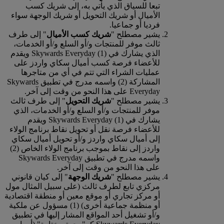
تبعا للسياق الذي يأتي به، إلى شريك كسب
الأميال أو شريك التحويل أو شريك الوجهة سواء
فرديا أو جماعيا.
يشير مصطلح "
شريك كسب الأميال
" إلى طرف
ثالث موفر للمنتجات و/أو السلع و/أو الخدمات،
الذي يشارك في Skywards Everyday (1) ويقدم
للأعضاء فرصة كسب أميال سكاي واردز على
عمليات الشراء التي تتم في أي من متاجرها
المشاركة (2) واسمه مدرج في تطبيق Skywards
Everyday على هذا النحو من وقت إلى آخر.
يشير مصطلح "
شريك التحويل
" إلى طرف ثالث
موفر للمنتجات و/أو السلع و/أو الخدمات، الذي
يشارك في Skywards Everyday (1) ويقدم
للأعضاء فرصة نقل أو تحويل نقاط برنامج الولاء
إلى أميال سكاي واردز و/أو تحويل أميال سكاي
واردز إلى نقاط بموجب برنامج الولاء الخاص (2)
واسمه مدرج في تطبيق Skywards Everyday
على هذا النحو من وقت إلى آخر.
يشير مصطلح "
شريك الوجهة
" إلى كيان قانوني
مركزي تابع لطرف ثالث (على سبيل المثال مول
أو مركز تجاري أو موقع معين أو منطقة اقتصادية
أو منظمة جماعية أخرى) (1) مسؤول عن ملكية
و/أو تشغيل أحد المواقع المشار إليها في تطبيق