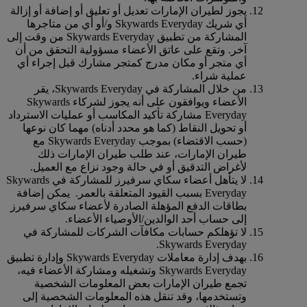
يجوز لطيران الإمارات تعديل أو تعليق أو إضافة أو إزالة
أي شريك Skywards Everyday و/أو أي من متاجرها
المشاركة من تطبيق Skywards Everyday من وقت إلى
آخر. وتقع على عاتق الأعضاء مسؤولية التحقق من أن
أي متجر أو مكان مدرج كمتجر مشارك قبل إجراء أي
عملية شراء.
من خلال المشاركة في Skywards Everyday، يقر
الأعضاء ويوافقون على أنه يجوز لشركاء Skywards
Everyday مشاركة تأكيد المكاسب أو عمليات الاسترداد
أو تحويل النقاط (كما هو محدد أدناه) مهما كان نوعها
(حسب الاقتضاء) بموجب Skywards Everyday مع
طيران الإمارات، عند طلب طيران الإمارات ذلك
لأغراض التدقيق أو في حالة وجود نزاع مع العميل.
لا يتأهل أعضاء سكاي سرفيرز للمشاركة في Skywards
Everyday بسبب القيود المتعلقة بالعمر. يمكن إضافة
بطاقات الدفع المؤهلة الصادرة لأعضاء سكاي سرفيرز
إلى حساب أحد الوالدين/الأوصياء الأعضاء.
لا تؤهلكم حسابات مكافآت الشركات للمشاركة في
Skywards Everyday.
بهدف إدارة معاملات Skywards Everyday وإدارة تطبيق
Skywards Everyday وتشغيله ومشاركة الأعضاء فيه،
تجمع طيران الإمارات بعض المعلومات الشخصية
وتستخدمها، وقد تنقل هذه المعلومات الشخصية إلى