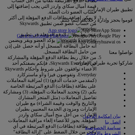
بطاقة الدفع المرتبطة تلقائيا من أجل حساب
قيمة أميال سكاي واردز التي يجب إضافتها إلى
تطبيق طيران الإمارات
حساب العضو ذات الصلة.
لا يمكن إضافة بطاقات الدفع المؤهلة إلى أكثر
قوموا بحجز وإدارة رحلاتكم أينما كنتم.
من حساب عضو ضمن تطبيق Skywards
Everyday.
App Store
App Store
عند ربط بطاقة الدفع المؤهلة في تطبيق
Google Play
Google Play
Skywards Everyday، يؤكد العضو ويقر ويضمن
Huawei App Gallery
huawai os
أنه حامل البطاقة المسجل أو أنه حصل على إذن
من حامل البطاقة المسجل.
تواصلوا معنا
من خلال ربط بطاقة الدفع المؤهلة والمشاركة
شاركوا تجربة طيران الإمارات.
في Skywards Everyday، فإنكم بصفتكم أحد
الأعضاء توافقون على شروط وأحكام Skywards
Everyday، وتفوضون فيزا و/أو ماستركارد
(كمقدمي خدمات الدفع) (1) لمراقبة المعاملات
على بطاقة (بطاقات) الدفع المرتبطة الخاصة
بكم، (2) وتحديد المعاملات المؤهلة، (3) ومشاركة
تفاصيل المعاملات (مثل المتجر المشارك
والتاريخ والوقت وقيمة الشراء) مع طيران
الإمارات ومزودي الخدمة المعنيين بطيران
الإمارات من أجل منح أميال سكاي واردز
بيان إمكانية الدخول
المؤهلة. يجوز للأعضاء إلغاء مراقبة المعاملات
اتصل بنا
عبر بطاقة (بطاقات) الدفع المرتبطة في أي
سياسة الخصوصية
وقت من خلال الضغط على "إزالة البطاقة"
الشروط والأحكام