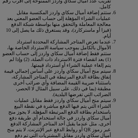
تقريب عدد أميال سكاي واردز الممنوحة إلى أقرب رقم
كامل.
ستتم إضافة أميال سكاي واردز المكتسبة مقابل
عمليات الشراء المؤهلة إلى حساب العضو المعني بعد
معالجة المعاملة والتحقق منها بواسطة شبكة الدفع
(فيزا أو ماستركارد)، وقد يستغرق ذلك ما يصل إلى 10
أيام.
عندما تعرض المتاجر المشاركة المحددة استرداد
الأموال بالكامل بموجب سياسة الاسترداد الخاصة بها،
ستتم فقط إضافة أميال سكاي واردز إلى حساب العضو
(1) بعد انقضاء فترة الاسترداد ذات الصلة، (2) وإذا لم
يتم إلغاء عملية الشراء أو استرداد قيمتها.
سيتم منح أميال سكاي واردز على أساس إجمالي قيمة
إنفاق بطاقة الدفع المرتبطة في المتاجر المشاركة،
باستثناء ضريبة القيمة المضافة وأي ضرائب أخرى
مطبقة (بما في ذلك، على سبيل المثال لا الحصر،
الضرائب التي تفرضها البلدية).
سيتم منح أميال سكاي واردز فقط مقابل عمليات
الشراء التي يتم فيها الدفع مباشرة في نقطة البيع
باستخدام بطاقة الدفع المرتبطة المؤهلة. لا يجوز منح
أميال سكاي واردز في حالة استخدام أي طريقة دفع
أخرى، مثل عندما يقبل أحد المتاجر المشاركة الدفع
عبر رموز QR أو روابط الدفع عبر الإنترنت. لا يتم منح
أميال سكاي واردز مقابل المشتريات التي تم دفع