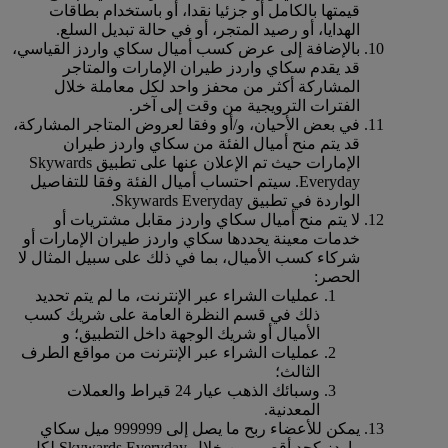
قيمتها بالكامل أو جزئيا نقدا، أو باستخدام بطاقات
الهدايا، أو رصيد المتجر، أو في حالة تبديل السلع.
بالإضافة إلى عرض كسب أميال سكاي واردز القياسي،
قد يقدم سكاي واردز طيران الإمارات والمتاجر
المشاركة أكثر من محفز واحد لكل معاملة خلال
الفترات الترويجية من وقت إلى آخر.
في بعض الأحيان، و/أو وفقا لعروض المتاجر المشاركة،
قد يتم منح أميال الفئة من سكاي واردز طيران
الإمارات حيث تم الإعلان عنها على تطبيق Skywards
Everyday. سيتم احتساب أميال الفئة وفقا للتفاصيل
الواردة في تطبيق Skywards Everyday.
لا يتم منح أميال سكاي واردز مقابل مشتريات أو
خدمات معينة يحددها سكاي واردز طيران الإمارات أو
شركاء كسب الأميال، بما في ذلك على سبيل المثال لا
الحصر:
عمليات الشراء عبر الإنترنت، ما لم يتم تحديد
ذلك في قسم النظرة العامة على شريك كسب
الأميال أو شريك الوجهة داخل التطبيق؛ و
عمليات الشراء عبر الإنترنت من مواقع الطرف
الثالث؛
وسبائك الذهب عيار 24 قيراط والعملات
المعدنية.
يمكن للأعضاء ربح ما يصل إلى 999999 ميل سكاي
واردز كحد أقصى من خلال Skywards Everyday لكل