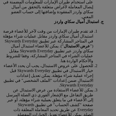
على استخدام طيران الإمارات للمعلومات المضمنة في
إيصال المعاملة لأغراض متعلقة بالتحقق من أميال
سكاي واردز المفقودة وإضافتها إلى حساب العضو
المعني.
ج
.
استبدال أميال سكاي واردز
قد تقدم طيران الإمارات من وقت لآخر للأعضاء فرصة
استبدال أميال سكاي واردز مقابل عمليات شراء مؤهلة
في المتاجر المشاركة عبر تطبيق Skywards Everyday
("
عرض الاستبدال
"). يمكن للأعضاء استبدال أميال
سكاي واردز عبر تطبيق Skywards Everyday مقابل
عمليات الشراء في المتاجر المشاركة، وفقا للشروط
والأحكام الواردة هنا.
للحصول على عروض الاستبدال، يجب أن يحدد الأعضاء
خيار الاستبدال في تطبيق Skywards Everyday قبل
إجراء عملية شراء مؤهلة. يمكن تعديل إعدادات
الاستبدال ضمن إعدادات "الملف الشخصي" في تطبيق
Skywards Everyday.
يمكن للأعضاء الاستفادة من عرض الاستبدال عن
طريق التفاعل مع الإشعار الفوري ذي الصلة المرسل
إلى الأعضاء في ما يتعلق بعملية شراء مؤهلة، أو عبر
صفحة "كشف الحساب" في تطبيق Skywards
Everyday عن طريق تحديد المعاملة المعلقة ذات
الصلة. يمكن للأعضاء تعديل الخيارات المفضلة