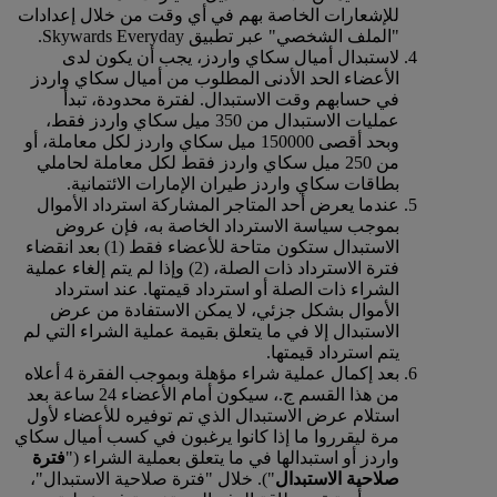
للإشعارات الخاصة بهم في أي وقت من خلال إعدادات
"الملف الشخصي" عبر تطبيق Skywards Everyday.
لاستبدال أميال سكاي واردز، يجب أن يكون لدى
الأعضاء الحد الأدنى المطلوب من أميال سكاي واردز
في حسابهم وقت الاستبدال. لفترة محدودة، تبدأ
عمليات الاستبدال من 350 ميل سكاي واردز فقط،
وبحد أقصى 150000 ميل سكاي واردز لكل معاملة، أو
من 250 ميل سكاي واردز فقط لكل معاملة لحاملي
بطاقات سكاي واردز طيران الإمارات الائتمانية.
عندما يعرض أحد المتاجر المشاركة استرداد الأموال
بموجب سياسة الاسترداد الخاصة به، فإن عروض
الاستبدال ستكون متاحة للأعضاء فقط (1) بعد انقضاء
فترة الاسترداد ذات الصلة، (2) وإذا لم يتم إلغاء عملية
الشراء ذات الصلة أو استرداد قيمتها. عند استرداد
الأموال بشكل جزئي، لا يمكن الاستفادة من عرض
الاستبدال إلا في ما يتعلق بقيمة عملية الشراء التي لم
يتم استرداد قيمتها.
بعد إكمال عملية شراء مؤهلة وبموجب الفقرة 4 أعلاه
من هذا القسم ج.، سيكون أمام الأعضاء 24 ساعة بعد
استلام عرض الاستبدال الذي تم توفيره للأعضاء لأول
مرة ليقرروا ما إذا كانوا يرغبون في كسب أميال سكاي
واردز أو استبدالها في ما يتعلق بعملية الشراء ("
فترة
صلاحية الاستبدال
"). خلال "فترة صلاحية الاستبدال"،