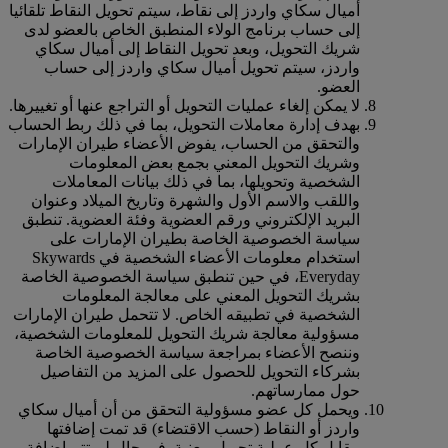
أميال سكاي واردز إلى نقاط، سيتم تحويل النقاط تلقائيا
إلى حساب برنامج الولاء المنطبق الخاص بالعضو لدى
شريك التحويل، وبعد تحويل النقاط إلى أميال سكاي
واردز، سيتم تحويل أميال سكاي واردز إلى حساب
العضو.
لا يمكن إلغاء عمليات التحويل أو التراجع عنها أو تغييرها.
بهدف إدارة معاملات التحويل، بما في ذلك ربط الحساب
والتحقق من الحساب، يفوض الأعضاء طيران الإمارات
وشريك التحويل المعني بجمع بعض المعلومات
الشخصية وتحويلها، بما في ذلك بيانات المعاملات
واللقب والاسم الأول والشهرة وتاريخ الميلاد وعنوان
البريد الإلكتروني ورقم العضوية وفئة العضوية. تنطبق
سياسة الخصوصية الخاصة بطيران الإمارات على
استخدام معلومات الأعضاء الشخصية في Skywards
Everyday، في حين تنطبق سياسة الخصوصية الخاصة
بشريك التحويل المعني على معالجة المعلومات
الشخصية في تطبيقه الخاص. لا تتحمل طيران الإمارات
مسؤولية معالجة شريك التحويل للمعلومات الشخصية،
وننصح الأعضاء بمراجعة سياسة الخصوصية الخاصة
بشركاء التحويل للحصول على المزيد من التفاصيل
حول ممارساتهم.
ويحمل كل عضو مسؤولية التحقق من أن أميال سكاي
واردز أو النقاط (حسب الاقتضاء) قد تمت إضافتها
مقابل كل عملية تحويل معنية. في حال لم تتم إضافة