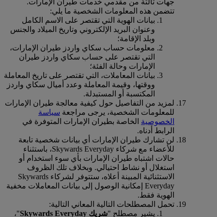
جهات ثالثة من مقدمي خدمات طيران الإمارات.
تتضمن هذه المعلومات الشخصية ما يلي:
بيانات الهوية التي تقتصر على الاسم الكامل
وعنوان البريد الإلكتروني وتاريخ الميلاد والجنس
وبلد الإقامة؛
معلومات حساب سكاي واردز طيران الإمارات،
التي تقتصر على حساب سكاي واردز طيران
الإمارات وحالة الفئة؛
بيانات المعاملات، التي تقتصر على تاريخ المعاملة
ووقتها، وقيمة المعاملة وعدد أميال سكاي واردز
المكتسبة أو المستبدلة.
لمزيد من التفاصيل حول كيفية معالجة طيران الإمارات
للمعلومات الشخصية، يرجى مراجعة
سياسة
الخصوصية
الخاصة بطيران الإمارات المتوفرة في
الرابط أدناه.
لن تشارك طيران الإمارات أي بيانات شخصية تابعة
للأعضاء مع شركاء Skywards Everyday، باستثناء
حالات اشتباه طيران الإمارات بأي سوء استخدام أو
استغلال أو نشاط احتيالي. وبخلاف تلك الظروف
الاستثنائية المبينة أعلاه، ستتوفر لشركاء Skywards
Everyday إمكانية الوصول إلى بيانات المعاملات مخفية
الهوية فقط.
تحمل المصطلحات التالية المعاني التالية:
يشير مصطلح "
شريك Skywards Everyday
"،