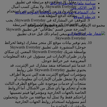
مقابل كل بطاقة دفع مرتبطة في تطبيق
سياسة ملفات تعريف الارتباط
Skywards Everyday، ولا يمكن كسب أميال
الأمن الإلكتروني
سكاي واردز من المعاملات التي تتم باستخدام
بيان الشفافية بموجب قانون مكافحة العبودية الحديثة
بطاقة الدفع المؤهلة هذه.
خريطة الموقع
للتوقف عن المشاركة في Skywards Everyday، يجب
على الأعضاء إزالة جميع بطاقات الدفع المرتبطة
مجموعة الإمارات 2026 ©، جميع الحقوق محفوظة.
المدرجة ضمن قسم "بطاقاتي" في تطبيق Skywards
Everyday. وينبغي إتمام ذلك قبل حذف تطبيق
Skywards Everyday.
يتم توفير بيانات موقع كل متجر مشارك (وفقا لخرائط
جوجل) المنشورة على تطبيق Skywards Everyday
بواسطة شريك Skywards Everyday المعني. إن سكاي
واردز طيران الإمارات غير مسؤول عن دقة المعلومات
المعروضة عبر خرائط جوجل.
عندما تتم استضافة منفذ مشارك عبر الإنترنت، قد
يحتوي تطبيق Skywards Everyday على روابط
ومؤشرات لمواقع الإنترنت هذه التي تديرها أطراف
ثالثة. ولا تشغل طيران الإمارات أي معلومات أو
منتجات أو خدمات موجودة على مواقع الطرف الثالث
هذه أو تتحكم بها بأي شكل من الأشكال. أما الروابط
الخاصة بالجهات الخارجية ومؤشراتها فيتم تضمينها
لراحتكم فقط ولا تمثل أية موافقة من جانبنا. وتتحملون
أنتم مسؤولية استخدام روابط الجهات الخارجية
والمؤشرات الخاصة بها.