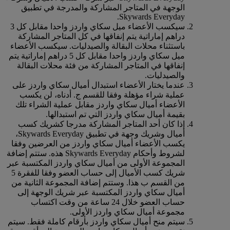
الوجهة في المتاجر المشاركة والمدرجة في تطبيق
Skywards Everyday.
سيكسب الأعضاء ميل سكاي واردز واحدا مقابل كل 3
دراهم إماراتية يتم إنفاقها في كل المتاجر المشاركة
باستثناء محلات البقالة والصيدليات. سيكسب الأعضاء
ميل سكاي واردز واحدا مقابل كل 5 دراهم إماراتية يتم
إنفاقها في المتاجر المشاركة من فئة محلات البقالة
والصيدليات.
عندما يختار الأعضاء استبدال أميال سكاي واردز على
عملية شراء مؤهلة وفقا للقسم ج. أدناه، لن يكسب
الأعضاء أميال سكاي واردز مقابل عملية الشراء تلك
بقيمة أميال سكاي واردز التي تم استبدالها.
إذا كان أحد المتاجر المشاركة مدرجا كشريك كسب
أميال وشريك وجهة في تطبيق Skywards Everyday،
يكسب الأعضاء أميال سكاي واردز من العرضين وفقا
لشروط وأحكام Skywards Everyday هذه. ستتم إضافة
المجموعة الأولى من أميال سكاي واردز المكتسبة عبر
شريك كسب الأميال إلى حساب العضو وفقا للفقرة 5
من القسم ب هذا. وستتم إضافة المجموعة الثانية من
أميال سكاي واردز المكتسبة عبر شريك الوجهة إلى
حساب العضو خلال 24 ساعة من وقت اكتساب
مجموعة أميال سكاي واردز الأولى.
سيتم منح أميال سكاي واردز بأرقام كاملة فقط. سيتم