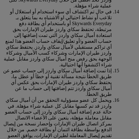
عملية شراء مؤهلة.
في حال تم اكتشاف أي سوء استخدام أو استغلال أو
تلاعب أو نشاط احتيالي او الاشتباه به بما يتعلق بـ
Skywards Everyday أو باستخدام أي بطاقة دفع
مرتبطة، تحتفظ سكاي واردز طيران الإمارات بحق
استعادة أميال سكاي واردز التي تمت إضافتها إلى
حساب العضو و/أو تعليق/إيقاف حساب العضو هذا لمنع
أي تراكم مستقبلي لأميال سكاي واردز. يحتفظ سكاي
واردز طيران الإمارات وشركاء كسب الأميال وشركاء
الوجهة بحق رفض منح أميال سكاي واردز مقابل عملية
شراء اكتشفوا أنها احتيالية.
إذا تمت إضافة أميال سكاي واردز إلى حساب عضو عن
طريق الخطأ نتيجة مسألة تقنية أو خطأ أو عطل ما،
يحتفظ سكاي واردز طيران الإمارات بحق عكس أي
أميال سكاي واردز تتم إضافتها إلى حساب ما عن
طريق الخطأ.
ويحمل كل عضو مسؤولية التحقق من أن أميال سكاي
واردز قد تم كسبها مقابل كل عملية شراء مؤهلة. في
حالة عدم إضافة أميال سكاي واردز إلى حساب العضو
مقابل معاملة مؤهلة، يتعين على الأعضاء الاتصال
بمركز اتصال طيران الإمارات وإحضار نسخة من إيصال
الدفع بواسطة بطاقة ائتمان أو بطاقة خصم. من خلال
تقديم إيصال المعاملة لطيران الإمارات، يوافق العضو