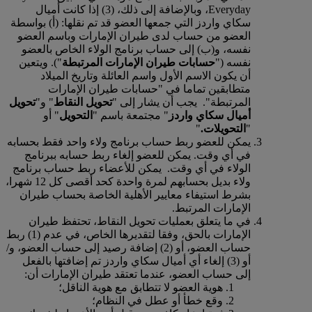
Everyday، وبالإضافة إلى ذلك، (3) إذا كانت أميال
سكاي واردز التي جمعها العضو قد تم نقلها: (أ) بواسطة
العضو من حساب لدى طيران الإمارات وباسم العضو
نفسه، و(ب) إلى حساب برنامج الولاء الخاص بالعضو
نفسه ("
حسابات طيران الإمارات المرتبطة
"). ويتعين
أن يكون الاسم الأول واسم العائلة وتاريخ الميلاد
متطابقين تماما في "حسابات طيران الإمارات
المرتبطة". يجب أن يشار إلى "
تحويل النقاط
" و"
تحويل
أميال سكاي واردز
" مجتمعة باسم "
التحويل
" أو
"
التحويلات.
"
يمكن للعضو ربط حساب برنامج ولاء واحد فقط بحسابه
في أي وقت. يمكن للعضو إلغاء ربط حسابه ببرنامج
الولاء في أي وقت. يمكن للأعضاء ربط حساب برنامج
ولاء بديل بحسابهم لمرة واحدة كحد أقصى كل 12 شهرا،
بشرط استيفاء معايير الأهلية الخاصة بحساب طيران
الإمارات المرتبط.
في ما يتعلق بعمليات تحويل النقاط، تحتفظ طيران
الإمارات بالحق، وفقا لتقديرها الخاص، في عدم (1) ربط
حساب العضو، أو (2) إضافة رصيد إلى حساب العضو، و/
أو (3) إلغاء أي أميال سكاي واردز تم إضافتها بالفعل
إلى حساب العضو، عندما تعتقد طيران الإمارات أن:
هوية العضو لا تتطابق مع هوية الناقل؛
وقع خطأ أو عطل في النظام؛