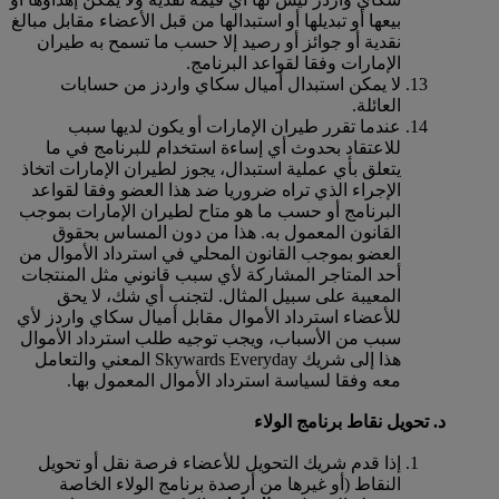
بيعها أو تبديلها أو استبدالها من قبل الأعضاء مقابل مبالغ
نقدية أو جوائز أو رصيد إلا حسب ما تسمح به طيران
الإمارات وفقا لقواعد البرنامج.
لا يمكن استبدال أميال سكاي واردز من حسابات
العائلة.
عندما تقرر طيران الإمارات أو يكون لديها سبب
للاعتقاد بحدوث أي إساءة استخدام للبرنامج في ما
يتعلق بأي عملية استبدال، يجوز لطيران الإمارات اتخاذ
الإجراء الذي تراه ضروريا ضد هذا العضو وفقا لقواعد
البرنامج أو حسب ما هو متاح لطيران الإمارات بموجب
القانون المعمول به. هذا من دون المساس بحقوق
العضو بموجب القانون المحلي في استرداد الأموال من
أحد المتاجر المشاركة لأي سبب قانوني مثل المنتجات
المعيبة على سبيل المثال. لتجنب أي شك، لا يحق
للأعضاء استرداد الأموال مقابل أميال سكاي واردز لأي
سبب من الأسباب، ويجب توجيه طلب استرداد الأموال
هذا إلى شريك Skywards Everyday المعني والتعامل
معه وفقا لسياسة استرداد الأموال المعمول بها.
د. تحويل نقاط برنامج الولاء
إذا قدم شريك التحويل للأعضاء فرصة نقل أو تحويل
النقاط (أو غيرها من أرصدة برنامج الولاء الخاصة