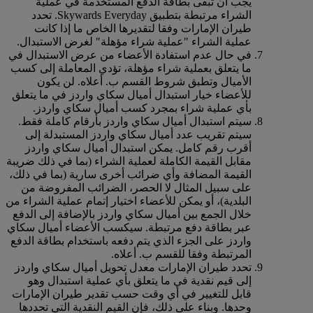
يجب أن تبقى بطاقة الدفع المستخدمة في عملية
الشراء مرتبطة بتطبيق Skywards Everyday. تحدد
طيران الإمارات وفقا لتقديرها الخاص ما إذا كانت
عملية الشراء "عملية شراء مؤهلة" لغرض الاستبدال.
في حال عدم استفادة الأعضاء من عرض الاستبدال في
ما يتعلق بعملية شراء مؤهلة، تؤدي المعاملة إلى كسب
الأميال وتطبق شروط القسم ب. أعلاه. لن يكون
للأعضاء خيار استبدال أميال سكاي واردز في ما يتعلق
بأي عملية شراء بمجرد كسب أميال سكاي واردز.
سيتم استبدال أميال سكاي واردز بأرقام كاملة فقط.
سيتم تقريب عدد أميال سكاي واردز المستبدلة إلى
أقرب رقم كامل. يمكن استبدال أميال سكاي واردز
مقابل القيمة الكاملة لعملية الشراء (بما في ذلك ضريبة
القيمة المضافة وأي ضرائب أخرى سارية (بما في ذلك،
على سبيل المثال لا الحصر، الضرائب المفروضة من
البلدية)، أو يمكن للأعضاء اختيار إتمام عملية الشراء من
خلال الجمع بين أميال سكاي واردز بالإضافة إلى الدفع
عبر بطاقة دفع مرتبطة. سيكسب الأعضاء أميال سكاي
واردز على الجزء الذي يتم دفعه باستخدام بطاقة الدفع
المرتبطة وفقا للقسم ب. أعلاه.
تحدد طيران الإمارات معدل تحويل أميال سكاي واردز
إلى قيم نقدية في ما يتعلق بأي عملية استبدال وهو
قابل للتغيير في أي وقت حسب تقدير طيران الإمارات
وحدها. وبناء على ذلك، فإن القيم النقدية التي تحددها