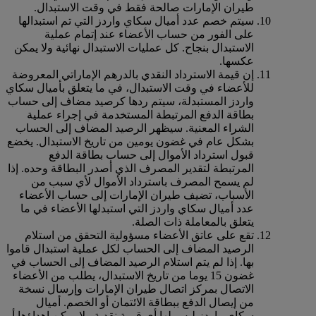
طيران الإمارات صالحة فقط في وقت الاستبدال.
سيتم خصم عدد أميال سكاي واردز التي تم استبدالها
على الفور من حساب الأعضاء عند إتمام عملية
الاستبدال بنجاح. كل عمليات الاستبدال نهائية ولا يمكن
عكسها.
إن قيمة الاسترداد النقدي بالدرهم الإماراتي المعروضة
للأعضاء في وقت الاستبدال، في ما يتعلق بأميال سكاي
واردز المستبدلة، سيتم ردها كرصيد مضاف إلى حساب
بطاقة الدفع المرتبطة المستخدمة في إجراء عملية
الشراء المعنية. سيظهر الرصيد المضاف إلى الحساب
بشكل عام في غضون يومين من تاريخ الاستبدال. يخضع
قبول استرداد الأموال إلى حساب بطاقة الدفع
المرتبطة لتقدير المصرف الذي أصدر البطاقة وحده. إذا
لم يسمح المصرف باسترداد الأموال لأي سبب من
الأسباب، تضيف طيران الإمارات إلى حساب الأعضاء
عدد أميال سكاي واردز التي استبدلها الأعضاء في ما
يتعلق بالمعاملة ذات الصلة.
تقع على عاتق الأعضاء مسؤولية التحقق من استلام
الرصيد المضاف إلى الحساب لكل عملية استبدال قاموا
بها. إذا لم يتم استلام الرصيد المضاف إلى الحساب في
غضون 15 يوما من تاريخ الاستبدال، يطلب من الأعضاء
الاتصال بمركز اتصال طيران الإمارات وإرسال نسخة
من إيصال الدفع ببطاقة الائتمان أو الخصم. أميال
سكاي واردز ليس لها أي قيمة نقدية ولا يمكن إهداؤها أو