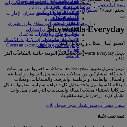
Opens an external link in a new tab
in a new tab
التسلية للأطفال
السوق الحرة
تجربتكم على متن الطائرة
تناول الطعام في الدرجة السياحية
السفر لأصحاب الهمم مع طيران الإمارات
تسجيل الدخول
كوكبنا
شركاؤنا
الممتازة
متجرنا الرسمي
الأدوات والموارد
الترفيه عن الأطفال
المساعدة الخاصة والطلبات
لستم أعضاء؟
انضموا الآن
سكاي واردز رايل
الاستدامة في العمليات
ألعاب الأطفال
وجبات الدرجة السياحية
الهاتف المتحرك وتطبيق طيران الإمارات
حاسبة الأميال
السياسة البيئية
المشروبات
أنشطة للأطفال
إلغاء حجز أو تغييره
التقارير البيئية
تسجيل الدخول إلى سكاي واردز طيران
أسطول طائراتنا
تعطل الرحلات
Skywards Everyday
الإمارات
مجتمعاتنا المحلية
بوينج 777
معلومات عن طيران الإمارات
سكاي واردز+
مؤسسة طيران الإمارات للأعمال
طائرة الإمارات A380
الإنسانية
مؤسسة طيران الإمارات للأعمال
A350 طائرة الإمارات
اكسبوا أميال سكاي واردز أثناء التنقل
الإنسانية Opens an external link in a new
الإمارات للطيران الخاص
tab
توزيع المقاعد
يجعل Skywards Everyday نشاطاتكم اليومية حافلة بالمكافآت أكثر
الرعاية
فأكثر.
قوموا بتنزيل تطبيق Skywards Everyday، ثم اختاروا من بين مئات
الشركاء المشاركين من مجالات متعددة، مثل التسوق، والمطاعم،
والجمال، والعافية، والرفاهية، والترفيه، والصيدليات، ومحلات
البقالة. اكسبوا ميل واحد مقابل كل 3 دراهم إماراتية تنفقونها مع كل
شركائنا باستثناء محلات البقالة والصيدليات التي تقدم ميل واحد
مقابل كل 5 دراهم إماراتية تنفقونها.
شعار متجر آب ستور
شعار متجر جوجل بلاي
كيفية كسب الأميال