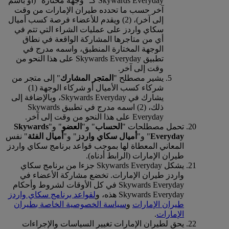
Skywards Everyday كـ "وجهة مختارة" (أو باسم
آخر حسب ما تحدده طيران الإمارات من وقت
إلى آخر)، (2) ويقدم للأعضاء فرصة كسب أميال
سكاي واردز على عمليات الشراء التي تتم في
أي من متاجرها المشاركة الواقعة في نطاق
الوجهة المختارة المنطبق، واسمه مدرج في
تطبيق Skywards Everyday على هذا النحو من
وقت إلى آخر.
يشير مصطلح "
المتجر المشارك
" إلى متجر من
شركاء كسب الأميال أو شركاء الوجهة (1)
يشارك في Skywards Everyday، وبالإضافة إلى
ذلك، (2) اسمه مدرج في تطبيق Skywards
Everyday على هذا النحو من وقت إلى آخر.
تحمل مصطلحات "
الحساب
" و"
العضو
" و"
Skywards
Everyday
" و"
أميال سكاي واردز
" و"
أميال الفئة
" نفس
المعاني المعطاة لها بموجب قواعد برنامج سكاي واردز
طيران الإمارات (الرابط أدناه).
يشكل Skywards Everyday جزءا من برنامج سكاي
واردز طيران الإمارات. تخضع مشاركة الأعضاء في
Skywards Everyday في كل الأوقات لشروط وأحكام
Skywards Everyday هذه، و
لقواعد برنامج سكاي واردز
طيران الإمارات
و
سياسة الخصوصية الخاصة بطيران
الإمارات
.
يحق لطيران الإمارات تغيير السياسات والإجراءات