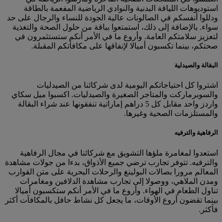
استوديوهات اللياقة البدنية والنوادي الرياضية المفعمة بالطاقة
ودللوا أنفسكم في الصالونات عالية الجودة للنساء والرجال على حد
سواء. بالإضافة إلى ذلك، استمتعوا بباقة من حلول الصحة والتغذية
لتعزيز سلامتكم العامة. وأروع ما في الأمر أنكم ستستثمرون في
صحتكم، بينما تكسبون أميالا لإنفاقها على مكافأتكم المقبلة.
البقالة والصيدلية
اشتروا كل احتياجاتكم اليومية لدى شركائنا من الصيدليات
والسوبرماركت والمتاجر الصغيرة والصيدليات. اكسبوا ميل سكاي
واردز واحد مقابل كل 5 دراهم إماراتية تنفقونها عند شراء البقالة
والمستلزمات الصحية وغيرها.
الرفاهية والترفيه
استعدوا لمغامرة ملؤها التشويق مع شركائنا في مجال الرفاهية
والترفيه. تتوفر تجارب ترضي جميع الأذواق، بدءا من جولات مشاهدة
المعالم مرورا بصالات البولينغ والرحلات البحرية على متن القوارب
ومدن الملاهي، ووصولا إلى تجارب مشاهدة الدلافين ومغامرات
تناول الطعام في الهواء. وأروع ما في الأمر أنكم ستكسبون أميالا
بينما تقضون أروع الأوقات، ما يجعل كل نشاط حافل بالمكافآت أكثر
فأكثر.