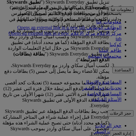
تنزيل تطبيق Skywards Everyday ("
تطبيق Skywards
لا يمكن كسب أميال سكاي واردز من المعاملات التي تتم
Everyday
") على الهاتف المتحرك من متجر Google
معلومات عنا
باستخدام أي من بطاقات الدفع التالية: أمريكان إكسبرس
Play أو متجر iOS App Store، ثم تسجيل الدخول
وداينرز كلوب وبطاقات متاجر التجزئة وبطاقات الهدايا.
باستخدام اسم المستخدم وكلمة مرور حساباتهم في
معلومات عنا
سكاي واردز طيران الإمارات.
الوظائف
الوظائف Opens an external link in a new tab
ويتعين على الأعضاء الذين يرغبون في المشاركة في
مركز الإعلام
مركز الإعلام Opens an external link in a new
Skywards Everyday وكسب أميال سكاي واردز ربط
tab
بطاقة الدفع المؤهلة (كما هو محدد أدناه) في تطبيق
كوكبنا
Skywards Everyday من خلال اتباع التعليمات الواردة
طاقم عملنا
في تطبيق Skywards Everyday ("
بطاقة (بطاقات)
مجتمعاتنا المحلية
الدفع المرتبطة
").
لكسب أميال سكاي واردز مع Skywards Everyday،
المساعدة
يمكن للأعضاء ربط ما يصل إلى خمس (5) بطاقات دفع
مؤهلة.
المساعدة والاتصال
يمكن إجراء ما مجموعه خمسة (5) تعديلات كحد أقصى
تحديثات حول السفر
على بطاقات الدفع المرتبطة خلال فترة اثني عشر (12)
المساعدة الخاصة
شهرا، وتبدأ فترة الاثني عشر (12) شهرا الأولى من تاريخ
الأسئلة الشائعة
ربط بطاقة الدفع الأولى في تطبيق Skywards
Everyday.
يجب ربط بطاقات الدفع المؤهلة عبر تطبيق Skywards
حجز الرحلات
Everyday قبل إجراء عملية شراء في المتاجر المشاركة
(كما هو محدد أدناه) حتى تصبح عملية الشراء هذه مؤهلة
حجز الرحلات
للحصول على أميال سكاي واردز بموجب Skywards
خدمات السفر
إدارة الحجز
Everyday.