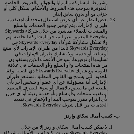
وشروط المشاركة والمزايا والجوائز والعروض الخاصة
المتوفرة بموجب هذه الشروط والأحكام، بشكل كلي أو
جزئي مع أو بدون سابق إنذار.
بغض النظر عن أي عرض استبدال (محدد أدناه) تقدمه
طيران الإمارات، يتم توفير جميع الخدمات والسلع
والمنتجات للعملاء مباشرة من خلال شركاء Skywards
Everyday المعنيين عبر المتاجر المشاركة الخاصة بهم.
ولا تشكل مشاركة شركاء Skywards Everyday في
Skywards Everyday تأييدا من طيران الإمارات لأي منتج
أو سلعة أو خدمة، ولا تشارك طيران الإمارات في
تسليمها أو توفيرها. سيدخل الأعضاء الذين يستفيدون
من هذه المنتجات و/أو السلع و/أو الخدمات في علاقة
قانونية مع شريك Skywards Everyday ذي الصلة. وفقا
للحدود التي يسمح بها القانون المطبق، تستبعد طيران
الإمارات أية مسؤولية عن أي عضو أو شخص آخر بأي
طبيعة في ما يتعلق بالإهمال أو سوء التصرف المتعمد
أو تقديم منتجات و/أو سلع و/أو خدمة رديئة أو أي خرق
لأي التزام مقرر بموجب البند أو الإخفاق في تقديم
الخدمات من قبل شريك Skywards Everyday.
ب- كسب أميال سكاي واردز
لا يمكن كسب أميال سكاي واردز إلا من خلال
Skywards Everyday عبر شركاء كسب الأميال وشركاء