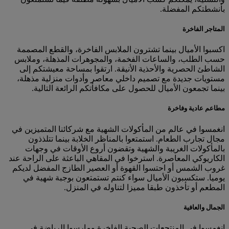
بأنشطتكم المفضلة.
المتاجر الفاخرة
اكسبوا الأميال بينما تشترون الملابس الفاخرة، والقطع المصممة
حسب الطلب، والساعات الفخمة، والمجوهرات المذهلة، وملابس
الشاطئ الحصرية والأحذية الأنيقة. ارتقوا بمساحة معيشتكم إلى
مستويات جديدة مع تصميم داخلي معاصر وأدوات منزلية مذهلة،
بينما تجمعون الأميال للحصول على مكافأتكم الرائعة التالية.
مطاعم عادية وفاخرة
انغمسوا في عالم من المأكولات الشهية مع شركائنا المتميزين في
مجال تجارب الطعام. استمتعوا بالمناظر الخلابة بينما تتلذذون
بالمأكولات الغريبة والشهية وتقضون أروع الأوقات في وجهات
الكاريوكي المعاصرة. استرخوا في المقاهي الباعثة على الراحة عند
غروب الشمس أو احتسوا القهوة أو العصير الطازج المفضل لديكم
يوميا. ستكسبون الأميال سواء كنتم تستمتعون بوجبة شهية في
المطعم أو تأخذون طبقا مميزا لتناوله في المنزل.
الجمال والعافية
انغمسوا في المنتجعات الصحية الفاخرة ومارسوا الرياضة في