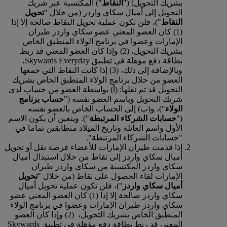
بشريك التحويل) ("
النقاط
") المكتسبة عبر شريك
التحويل إلى أميال سكاي واردز (من خلال "
تحويل
النقاط
")، فلن تكون عملية تحويل النقاط صالحة إلا إذا
(1) كان العضو المعني عضو سكاي واردز طيران
الإمارات وعضوا في برنامج الولاء المنطبق الخاص
بشريك التحويل، (2) وإذا كان العضو المعني قد ربط
بطاقة دفع مؤهلة في تطبيق Skywards Everyday،
وبالإضافة إلى ذلك، (3) إذا كانت النقاط التي جمعها
العضو من خلال برنامج الولاء المنطبق الخاص بشريك
التحويل قد تم نقلها: (أ) بواسطة العضو من حساب لدى
شريك التحويل وباسم العضو نفسه ("
حساب برنامج
الولاء
")، و(ب) إلى الحساب الخاص بالعضو نفسه
("
حسابات الشركاء المرتبطة
"). ويتعين أن يكون الاسم
الأول واسم العائلة وتاريخ الميلاد متطابقين تماما في
"حسابات الشركاء المرتبطة".
إذا قدمت طيران الإمارات للأعضاء فرصة نقل أو تحويل
أميال سكاي واردز إلى نقاط من خلال استبدال أميال
سكاي واردز المكتسبة من سكاي واردز طيران
الإمارات لقاء الحصول على نقاط (من خلال "
تحويل
أميال سكاي واردز
")، فلن تكون عملية تحويل أميال
سكاي واردز صالحة إلا إذا (1) كان العضو المعني عضو
سكاي واردز طيران الإمارات وعضوا في برنامج الولاء
المنطبق الخاص بشريك التحويل، (2) وإذا كان العضو
المعني قد ربط بطاقة دفع مؤهلة في تطبيق Skywards