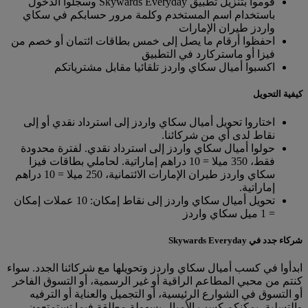
قوموا بتنزيل تطبيق Skywards Everyday وسجلوا الدخول
باستخدام اسم المستخدم وكلمة مرور حسابكم في سكاي
واردز طيران الإمارات
احفظوا أرقام ما يصل إلى خمس بطاقات ائتمان أو خصم من
فيزا أو ماستركارد في التطبيق
اكسبوا أميال سكاي واردز تلقائيا مقابل مشترياتكم
كيفية التحويل
اختاروا تحويل أميال سكاي واردز إلى استرداد نقدي أو إلى
نقاط لدى أي من شركائنا.
حولوا أميال سكاي واردز إلى استرداد نقدي. لفترة محدودة
فقط، 350 ميلا = 10 دراهم إماراتية. لحاملي بطاقات فيزا
سكاي واردز طيران الإمارات الائتمانية، 250 ميلا = 10 دراهم
إماراتية.
تحويل أميال سكاي واردز إلى نقاط إمكان: 10 عملات إمكان
= 1 ميل سكاي واردز
شركاء جدد في Skywards Everyday
ابدأوا في كسب أميال سكاي واردز وتحويلها مع شركائنا الجدد. سواء
كنتم من محبي المطاعم الراقية أو غير الرسمية، أو التسوق الفاخر
أو التسوق في الشوارع الرئيسية، أو التجميل والعناية أو الترفيه
والتسلية، يمكنكم كسب الأميال بسهولة مطلقة فيما تستمتعون