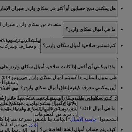
كلا، بما أن حسابات سكاي سرفيرز مرتبطة بحساب سكاي واردز ط
هل يمكنني دمج حسابين أو أكثر في سكاي واردز طيران الإمار
عنوان البريد الإلكتروني الأساسي المسجل في حساب سكاي وار
للأسف، لا يمكن دمج حسابات متعددة من سكاي واردز طيران ال
ما هي أميال سكاي واردز؟
إغلاق الحسابات الأخرى.
إذا كنتم بحاجة إلى مساعدة في تحديد الحساب الذي تريدون الاحت
تعد أميال سكاي واردز عملة المكافآت التي تكسبونها كأعضاء
كم تستمر صلاحية أميال سكاي واردز؟
شركائنا العالمية، التي تضم شركات طيران ومصارف وشركات تأج
أميال سكاي واردز الخا
ماذا يمكنني أن أفعل إذا كانت صلاحية أميال سكاي واردز على و
ميلادكم.
على سبيل المثال، إذا كسبتم أميال سكاي واردز في يونيو 2019 وكنتم من مواليد شهر أغسطس، تنتهي صلاحية هذه الأميال في 31 أغسطس 2022.
إذا لم تخططوا لرحلة سفر في وقت قريب، يمكنكم أن تنفقوا أمي
أين يمكنني معرفة كيفية إنفاق أميال سكاي واردز؟
إذا كان لديكم أي أميال سكاي واردز في حسابكم ستنتهي صلاحيتها خلال الأشهر الـ 12 التالية، يمكنكم إعداد رسائل تلقائية من صفحة "حسابي" لتذك
الصفحة
لرؤية قائمة شركائنا الكاملة حيث يمكنكم تحقيق أقصى
إذا كنتم تخططون للسفر في المستقبل، فيمكنكم أيضا حجز رحلاتكم مع طير
هناك العديد من الطرق لإنفاق أميال سكاي واردز. يمكنكم إنفا
واردز انتهت صلاحيتها خلال الأشهر الستة الماضية، فيمكنكم أيضا
ما هي أميال الفئة؟
يتوفر لديكم أيضا خيار تمديد صلاحية أميال سكاي واردز التي ستن
شركائنا في مجال الفنادق، ومتاجر البيع بالتجزئة وخدمات الحي
الضغط
هنا
للاطلاع على مزيد من المعلومات.
استخدموا "
حاسبة الأميال
" الخاصة بنا للتحقق بسرعة مما إذا 
في الوقت الذي يتم استخدام
أميال سكاي واردز
في شراء المكاف
اخترتموه لمعرفة عدد الأميال المطلوبة.
كيف يتم حساب أميال الفئة الخاصة بي؟
الإمارات وفلاي دبي أو على رحلات تبادل الرموز التي تبدأ بالرمز (EK