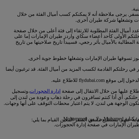
نية.
لسفر. يرجى ملاحظة أنه لا يمكنكم كسب أميال الفئة من خلال
ارات وتشغلها شركة طيران أخرى.
عدد أميال الفئة المطلوبة للارتقاء إلى فئة أعلى من خلال صفحة
خ عادة مع تاريخ رحلتكم الأولى كأحد أعضاء سكاي واردز طيران الإمارات إما على
لمطالبة بالأميال بأثر رجعي، فسيبدأ تاريخ صلاحيتها من تاريخ
لرموز تسوقها طيران الإمارات وتشغلها خطوط جوية أخرى.
ر في رحلتكم القادمة لكسب المزيد من أميال الفئة. قد ترغبون أيضا
flyd للاطلاع عليه.
لاع عليها من خلال الانتقال إلى صفحة
إدارة الحجوزات
،وتسجيل
حلتكم. أي أذا كنتم تسافرون في رحلة ذهاب وعودة من لندن إلى
كون الوجهة هي لندن. لا يتم اعتبار محطات التوقف على أنها وجهات.
Mohamme.
يران الإمارات في صفحة إدارة الحجوزات.