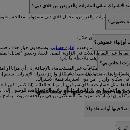
ك العروض الترويجية من فلاي دبي للعطلات.
ند الاشتراك لتلقي النشرات والعروض من فلاي دبي؟
ي تتلقوا النشرات والعروض، تتحمل فلاي دبي مسؤولية معالجة معلوم
اء عضويتي؟
ويتكم في أي وقت من خلال:
أو إنهاء عضويتي؟
ا إلى ملفكم الشخصي، وحددوا
إدارة حسابي
، وستجدون خيار حذف حساب
انقروا على النقاط الثلاث في الزاوية اليمنى العليا، وحددوا "تعديل
هاء عضويتكم، فيرجى ملاحظة ما يلي:
ون سعداء بمساعدتكم.
رات الخاص بي؟
ل الأميال والمكافآت غير المستخدمة، بالإضافة إلى أي مزايا أو امتيا
ولا يمكن استبدالها أو استرداد قيمتها.
لتراجع عنه. عند حذف حساب سكاي واردز طيران الإمارات، ستتم إزالة ك
في سكاي واردز+ من دون استرداد قيمة الاشتراك.
اؤها، مثل حسابات سكاي سرفيرز أو برنامج العائلة (إذا كنتم “كبير ال
ديدها، تمديد صلاحيتها أو مضاعفتها
ت: لن تتمكنوا بعد الآن من استخدام بيانات الاعتماد هذه للوصول إ
طيران الإمارات. لمزيد من التفاصيل، يرجى مراجعة شروط برنامج م
 صلاحيتها أو استعادتها؟
ن خلال:
 آخر؟