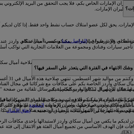
يران الإمارات الخاص بكم، فلا يجب التحقق من البريد الإلكتروني 
ات؟
دز طيران الإمارات.
إمارات. يحق لكل عضو امتلاك حساب نشط واحد فقط. إذا كان لديكم أ
فاظ به، فلا تترددوا في
التواصل معنا
وسيسرنا مساعدتكم.
 في سكاي واردز طيران الإمارات. يمكنكم كسب أميال سكاي واردز عند
ير سيارات وفنادق ومجموعة من العلامات التجارية التي تواكب أسلو
صة بكم صالحة لمدة 3 سنوات من تاريخ كسبها. وخلال السنة الميلادية التي سوف تنتهي فيه
شك الانتهاء في الفترة التي يتعذر علي السفر فيها؟
ال سكاي واردز الخاصة بكم على مكافآت مع شركائنا في مجال الفنادق،
يركم بموعد انتهاء صلاحية أميال سكاي واردز.
 استفادة من أميال سكاي واردز الخاصة بكم.
إذا كان لديكم أي أميال سكاي وارد
ان الإمارات وفلاي دبي وشركات الطيران الشريكة لنا قبل 11 شهرا من موعد السفر
ق أميال سكاي واردز في رحلات طيران الإمارات وفلاي دبي وشركات الطي
 الدفع لإعادة تجديد صلاحيتها. يرجى زيارة هذه
الصفحة
للاطلاع على كا
تهي صلاحيتها خلال الأشهر الثلاثة المقبلة، أو تجديد صلاحية أميال سكا
اة العصرية. للمزيد من المعلومات، يرجى زيارة صفحة "
إنفاق الأميال
".
كان لديكم ما يكفي من أميال سكاي واردز لاستبدالها بإحدى مكافآت ال
آت فإن الهدف الأساسي من تجميع أميال الفئة هو الانتقال إلى فئة ع
).