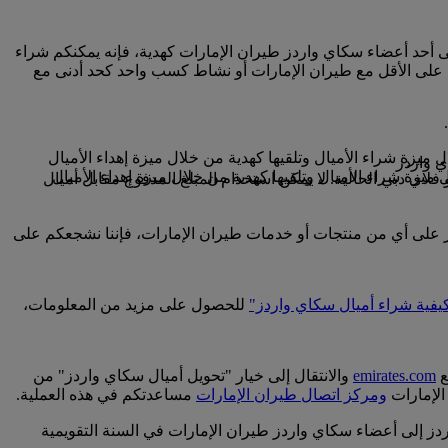
لى أحد أعضاء سكاي واردز طيران الإمارات كهدية، فإنه يمكنكم شراء
 على الأقل مع طيران الإمارات أو نشاط كسب واحد كحد أدنى مع
فلاي دبي الحالية. لا يمكن استخدام المبلغ المدفوع مقابل أميال
ردز على أي من منتجات أو خدمات طيران الإمارات، فإننا نشجعكم على
يفية شراء أميال سكاي واردز"
للحصول على مزيد من المعلومات،
ع
emirates.com
والانتقال إلى خيار "تحويل أميال سكاي واردز" من
الإمارات
ومركز اتصال طيران الإمارات
مساعدتكم في هذه العملية.
اعفات الرقم 1000، وابتداء من 2000 ميل سكاي واردز، ويمكنكم نقل نحو 50000 ميل سكاي واردز إلى أعضاء سكاي واردز طيران الإمارات في السنة التقويمية