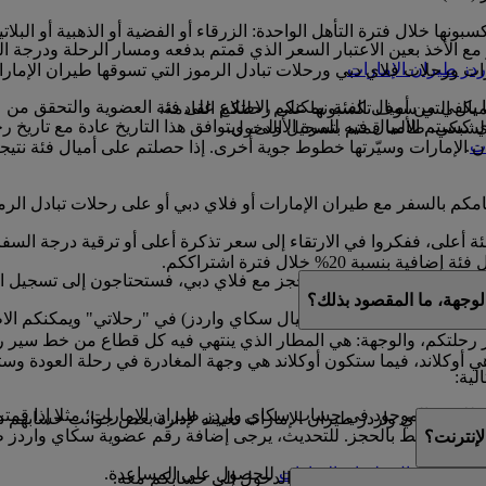
ونها خلال فترة التأهل الواحدة: الزرقاء أو الفضية أو الذهبية أو البلاتي
الأخذ بعين الاعتبار السعر الذي قمتم بدفعه ومسار الرحلة ودرجة ا
دز طيران الإمارات
.
ارات ورحلات فلاي دبي ورحلات تبادل الرموز التي تسوقها طيران الإم
ا يكفي من أميال الفئة. يمكنكم الاطلاع على فئة العضوية والتحقق من 
أميال التي سوف تكسبونها على رحلتكم القادمة.
 13 شهرا ابتداء من التاريخ الذي كسبتم الأميال فيه للمرة الأولى، ويتوافق هذا التاري
لشبكي، طالما قمتم بتسجيل الدخول.
ات
.
 الإمارات وسيّرتها خطوط جوية أخرى. إذا حصلتم على أميال فئة نتيجة ا
قيامكم بالسفر مع طيران الإمارات أو فلاي دبي أو على رحلات تبادل ا
ئة أعلى، ففكروا في الارتقاء إلى سعر تذكرة أعلى أو ترقية درجة السف
نسبة 20% خلال فترة اشتراككم.
 إذا كان لديكم حجز مع فلاي دبي، فستحتاجون إلى تسجيل الدخول إلى موقع ubai.com
لوجهة، ما المقصود بذلك؟
ي تم شراؤها باستخدام أميال سكاي واردز) في "رحلاتي" ويمكنكم الاط
 رحلتكم، والوجهة: هي المطار الذي ينتهي فيه كل قطاع من خط سير ر
ي أوكلاند، فيما ستكون أوكلاند هي وجهة المغادرة في رحلة العودة وست
لية:
موجود في حساب سكاي واردز طيران الإمارات؛ مثلا إذا قمتم بكتابة Mohamed بدلا من d
 غير مرتبط بالحجز. للتحديث، يرجى إضافة رقم عضوية سكاي واردز ط
إنترنت؟
ها
بمركز اتصال طيران الإمارات
للحصول على المساعدة.
ا إذا شاركتم بيانات تسجيل الدخول إلى حسابكم معه.