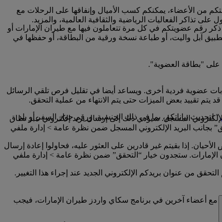
تكم من الأعضاء، يمكنكم كسب الأميال وإنفاقها على الرحلات مع
لى تذاكر الفعاليات الرياضية والثقافية العالمية، والمزيد.
 ذكر رقم عضويتكم في كل مرة تتعاملون فيها مع طيران الإمارات أو
تطبيق آبل واليت، أو طباعة نسخة ورقية من البطاقة، أو حفظها في
 على "بطاقة العضوية".
ابات عضوية فردية أخرى. ويساعد أيضا في تقليل فرص تلقي الرسائل
 يتم تقييد بعض الميزات حتى يتم الانتهاء من عملية التحقق.
" لتحديث بياناتكم، بما في ذلك الجنسية، ورقم جواز السفر أو بلد
إلكتروني المسجل. سيؤدي ذلك إلى إرسال بريد إلكتروني عبر نطاق
امة “تم التحقق” بجانب البريد الإلكتروني المسجل ضمن نظرة عامة > إدارة ملفي
أحيان. إذا بقيتم غير قادرين على العثور عليه، فحاولوا إعادة إرسال
إلى حساب سكاي واردز طيران الإمارات الخاص بكم على www.emirates.com أو تطبيق طيران الإمارات. ستجدون خيار “التحقق” ضمن نظرة عامة > إدارة ملفي
تحقق من عنوان بريدكم الإلكتروني الجديد عند إجراء هذا التغيير.
ني مع أعضاء آخرين في برنامج سكاي واردز طيران الإمارات، فيجب