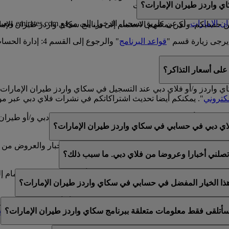
ي واردز طيران الإمارات؟
سكاي واردز طيران الإمارات
ن الإمارات
، أو عن طريق تسجيل الدخول إلى موقع emirates.com وتعبئة النموذج الموجود في هذه
سابكم. ولكن يمكنهم الانضمام إلى برنامج سكاي واردز طيران الإمارا
يرجى زيارة قسم "
قواعد البرنامج
" والرجوع إلى القسم 4: إدارة الحساب.
لى أسعار التذاكر؟
كاي واردز و/أو فلاي دبي عند التسجيل في سكاي واردز طيران الإما
لكتروني
". يمكنكم أيضا تحديث اشتراكاتكم في نشرات فلاي دبي عبر مو
لموجود في أسفل رسائل البريد الإلكتروني الخاصة بفلاي دبي و/أو طي
اي دبي في حسابي في سكاي واردز طيران الإمارات؟
ي عن طريق خدمة العملاء المباشرة أو مركز الاتصال.
الإمارات وفلاي دبي. لذلك، يتوفر لكم خيار تلقي الأخبار والعروض من 
تصلني أخبارا وعروضا من فلاي دبي. ما سبب ذلك؟
الإمارات وسكاي واردز طيران الإمارات و/أو فلاي دبي عند الانضمام إ
 هذا الخيار المفضل في حسابي في سكاي واردز طيران الإمارات؟
ن عضوية واحدة في سكاي واردز طيران الإمارات أو أن الاسم المقدم لا
أتلقى فقط معلومات متعلقة ببرنامج سكاي واردز طيران الإمارات؟
تحديث اشتراكات البريد الإلكتروني الخاصة بكم ضمن
التفضيلات الش