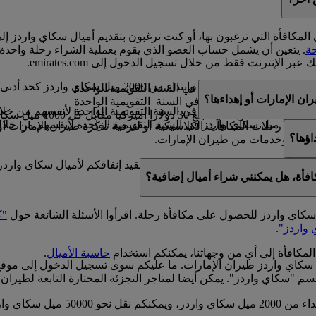
المكافأة التي ترغبون بها، أو كنت ترغبون بتقديم أميال سكاي واردز إ
ة
. يتعين أن يشمل حساب العضو الذي يقوم بعملية الشراء رحلة واحدة
عبر الإنترنت فقط من خلال تسجيل الدخول إلى emirates.com.
200 ميل سكاي واردز كحد أدنى.
ة
ن الإمارات أو إهداءها؟
ل
 مقابل رحلات المكافآت الكلاسيكية أو لترقية تذكرة طيران الإمارات أو 
اؤها؟
منتجات وخدمات من طيران الإمارات.
لمكافآت الكلاسيكية والترقيات. فيما لا نقيد إنفاقكم لأميال سكاي وا
افأة، هل يمكنني شراء أميال إضافية؟
ات على
حاسبة الأميال
.
ل سكاي واردز للحصول على مكافأة رحلة. اقرأوا الأسئلة الشائعة حول
"ك
 واردز"
.
المكافأة إلى أي من وجهاتنا، يمكنكم استخدام
حاسبة الأميال
.
 سكاي واردز طيران الإمارات. ما عليكم سوى تسجيل الدخول إلى موق
سم "سكاي واردز". يمكن أيضا لمتاجر التجزئة المختارة التابعة لطيران 
يمكن نقل أميال سكاي واردز ضمن مض