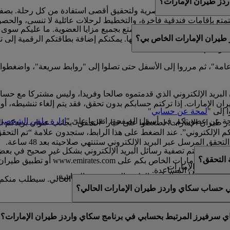
ز طيران الإمارات؟
لتتكامل مع حياتهم العصرية ولتحقيق أقصى استفادة من كل رحلة. بصف
ع بإقامات فندقية فاخرة، والتخطيط لرحلات عائلية لا تنسى، والحصول ع
امتلاك بطاقة بلاستيكية للتمتع بجميع مزايا العضوية. ما عليكم سوى
طيران الإمارات الخاص بي؟
مشوقة.
واصلة كسب الأميال واستبدالها. يمكنكم إضافة بطاقتكم الرقمية إلى 
ضويتكم.
ة عامة"، ثم مرروا إلى الأسفل حتى تصلوا إلى "روابط سريعة"، واضغطوا
البريد الإلكتروني الذي قدمتموه صالحا وفريدا، وليس مشتركا مع حس
الإمارات. إذا تركتم حسابكم بدون تحقق، فقد يتم إلغاء تنشيطه، أو قد
 إلى "
لمحة عن حسابي
"
ة عن عضويتكم. في أسفل الصفحة، انقروا على "
إدارة ملفي الشخصي
يران الإمارات، اضغطوا على خيار “التحقق” بجانب عنوان بريدكم ال
طلب منكم “تأكيد عنوان بريدكم الإلكتروني”. عند الضغط على هذا الرابط، ستجدون عل
 المرسل عبر البريد الإلكتروني ستنتهي صلاحيته بعد 48 ساعة.
فيها، إذ تتم تصفية رسائل البريد الإلكتروني بشكل غير صحيح في بعض ال
ة التحقق؟
رسالة التحقق من خلال تسجيل الدخول 
ز طيران الإمارات.
ى مزيد من المساعدة.
لاث الموجودة في الزاوية العلوية اليسرى من الشاشة.
يد​حتى بعد التحقق من عنوان بريدكم الإلكتروني الحالي. سيطلب منكم ال
صية أو عدلوها.
في حساب سكاي واردز طيران الإمارات الحالي؟
عنوان بريد إلكتروني فريد. إذا تمت مشاركة عنوان بريدكم الإلكترو
اي سرفيرز المرتبط بحسابي في برنامج سكاي واردز طيران الإمارات؟
قق منه. يرجى
التواصل معنا
للحصول على المزيد من المساعدة.