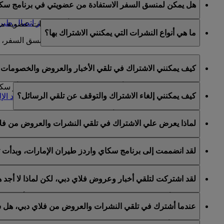
هل يمكن لمنسق السفر الاستفادة من عضويتي في برنامج سكا
تعديل أي معلومات في الحساب تتعلق بعضوية العضو في 
يمكنكم تعيين منسق سفر عن طريق الاتصال
بمركز اتصال طيرا
منسقو السفر غير مخولين للحصول على أية امتيازات عضوية من ح
ما هي أنواع النشرات التي يمكنني الاشتراك بها؟
لمزيد من المعلومات حول شروط وأحكام تعيين منسق السفر، 
يمكنكم الاشتراك في ما يلي:
كيف يمكنني الاشتراك في تلقي الأخبار والعروض والخصومات ع
أخبار وعروض طيران الإمارات
أخبار وعروض سكاي واردز طيران الإمارات
يمكنكم الاشتراك لتلقي أخبار وعروض طيران الإمارات و/أو س
كيف يمكنني إلغاء الاشتراك والتوقف عن تلقي الرسائل؟
أخبار وعروض فلاي دبي
واردز الخاص بكم والانتقال إلى قسم "
إدارة اشتراكات البريد الإ
يمكنكم إلغاء الاشتراك في أي وقت عبر رابط إلغاء الاشتراك ا
لماذا يعرض علي الاشتراك في تلقي النشرات والعروض من فل
طيران الإمارات أو عبر التواصل مع طيران الإمارات أو فلاي دب
يشمل برنامج الولاء سكاي واردز طيران الإمارات كلا من طيران 
لقد انضممت إلى برنامج سكاي واردز طيران الإمارات، وبدأت 
لقد اتيح لكم خيار الاشتراك لتلقي النشرات والعروض من طيران 
لقد اشتركت لتلقي أخبار وعروض فلاي دبي، لكن لماذا لا أجد
الخاصة بكم على هذا الأساس.
هذا يعني أن عنوان البريد الإلكتروني المستخدم مرتبط بأكثر م
عندما أشترك في تلقي النشرات والعروض من فلاي دبي، هل س
يرجى تسجيل الدخول إلى حساب سكاي واردز طيران الإمارات و