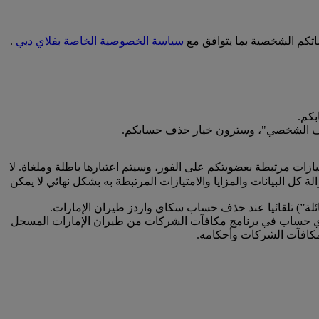
اتكم الشخصية بما يتوافق مع
سياسة الخصوصية الخاصة بفلاي دبي
.
كم.
 الملف الشخصي"، وسترون خيار حذف حسابكم.
زات مرتبطة بعضويتكم على الفور، وسيتم اعتبارها باطلة وملغاة. لا
ل البيانات والمزايا والامتيازات المرتبطة به بشكل نهائي لا يمكن
عائلة”) تلقائيا عند حذف حساب سكاي واردز طيران الإمارات.
لى أي حساب في برنامج مكافآت الشركات من طيران الإمارات المسجل
كافآت الشركات وأحكامه.