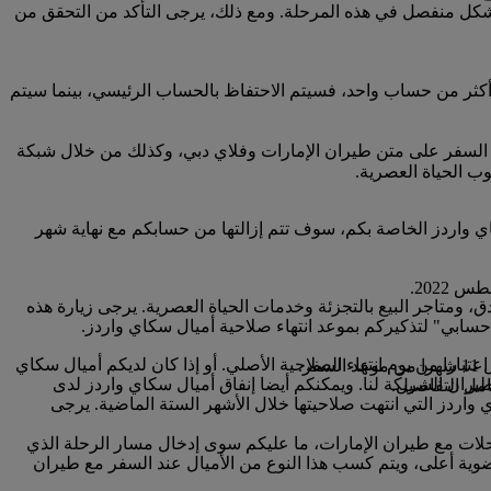
بشكل منفصل في هذه المرحلة. ومع ذلك، يرجى التأكد من التحقق من
كثر من حساب واحد، فسيتم الاحتفاظ بالحساب الرئيسي، بينما سيتم
 السفر على متن طيران الإمارات وفلاي دبي، وكذلك من خلال شبكة
ب الحياة العصرية.
ا صلاحية أميال سكاي واردز الخاصة بكم، سوف تتم إزالتها من حسابكم مع نهاية شهر
 ومتاجر البيع بالتجزئة وخدمات الحياة العصرية. يرجى زيارة هذه
ز ستنتهي صلاحيتها خلال الأشهر الثلاثة القادمة، يمكنكم الدفع لتمديد صلاحيتها لمدة 12 شهرا إضافيا اعتبارا من يوم انتهاء الصلاحية الأصلي. أو إذا كان لديكم أميال سكاي
.
ران الشريكة لنا. ويمكنكم أيضا إنفاق أميال سكاي واردز لدى
مل التفاصيل.
ي واردز التي انتهت صلاحيتها خلال الأشهر الستة الماضية. يرجى
رحلات مع طيران الإمارات، ما عليكم سوى إدخال مسار الرحلة الذي
ضوية أعلى، ويتم كسب هذا النوع من الأميال عند السفر مع طيران