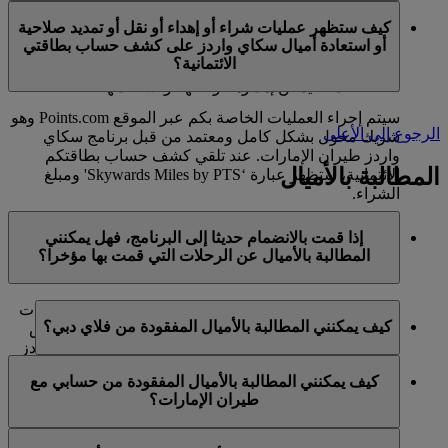
في الوقت الحالي، تنحصر هذه الخدمات بالأعضاء الذين
ميل كحد أقصى في السنة التقويمية الواحدة.
كيف ستظهر عمليات شراء أو إهداء أو نقل أو تمديد صلاحية
يستخدمون حسابا شخصيا في برنامج سكاي واردز لطيران
أو استعادة أميال سكاي واردز على كشف حساب بطاقتي
الإمارات ولا تنطبق على حسابات برنامج العائلة. وهذا يعني أنه
الائتمانية؟
لا يمكن شراء أميال سكاي واردز إضافية لحسابات برنامج
العائلة، كما لا يمكن إهداؤها أو نقلها أو استعادتها.
سيتم إجراء العمليات الخاصة بكم عبر الموقع Points.com وهو
الرجوع إلى الأعلى
شريك مخول بشكل كامل ومعتمد من قبل برنامج سكاي
واردز طيران الإمارات. عند تلقي كشف حساب بطاقتكم
المطالبة بالأميال
الائتمانية، ستظهر عبارة ‘Skywards Miles by PTS' ومبلغ
الشراء.
يرجى زيارة هذه
الصفحة
للحصول على المزيد من المعلومات.
إذا قمت بالانضمام حديثا إلى البرنامج، فهل يمكنني
المطالبة بالأميال عن الرحلات التي قمت بها مؤخرا؟
نعم، يمكن للأعضاء الجدد المطالبة بالأميال بالنسبة للرحلات
كيف يمكنني المطالبة بالأميال المفقودة من فلاي دبي؟
التي تم القيام بها مع طيران الإمارات وفلاي دبي وكوانتاس
قبل ما يصل إلى شهرين من تاريخ التسجيل في سكاي واردز
إذا كانت الأميال المفقودة لرحلة قمتم بها مع فلاي دبي، يرجى
طيران الإمارات.
كيف يمكنني المطالبة بالأميال المفقودة من حسابي مع
تسجيل الدخول وإرسال مطالبة عبر الإنترنت على الموقع
طيران الإمارات؟
ومع ذلك، فإن أي معاملات أخرى، مثل الرحلات مع الخطوط
الشبكي flydubai.com.
الجوية الشريكة الأخرى أو شراء الخدمات والمنتجات من
إذا كانت الأميال المفقودة لرحلة قمتم بها مع طيران الإمارات،
الشركاء، التي تمت قبل تسجيلكم لن تكون مؤهلة لكسب