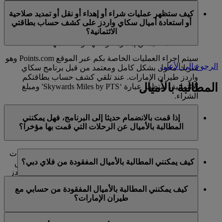
في الوقت الحالي، تنحصر هذه الخدمات بالأعضاء الذين
ميل كحد أقصى في السنة التقويمية الواحدة.
كيف ستظهر عمليات شراء أو إهداء أو نقل أو تمديد صلاحية
يستخدمون حسابا شخصيا في برنامج سكاي واردز لطيران
أو استعادة أميال سكاي واردز على كشف حساب بطاقتي
الإمارات ولا تنطبق على حسابات برنامج العائلة. وهذا يعني أنه
الائتمانية؟
لا يمكن شراء أميال سكاي واردز إضافية لحسابات برنامج
العائلة، كما لا يمكن إهداؤها أو نقلها أو استعادتها.
سيتم إجراء العمليات الخاصة بكم عبر الموقع Points.com وهو
الرجوع إلى الأعلى
شريك مخول بشكل كامل ومعتمد من قبل برنامج سكاي
واردز طيران الإمارات. عند تلقي كشف حساب بطاقتكم
المطالبة بالأميال
الائتمانية، ستظهر عبارة ‘Skywards Miles by PTS' ومبلغ
الشراء.
يرجى زيارة هذه
الصفحة
للحصول على المزيد من المعلومات.
إذا قمت بالانضمام حديثا إلى البرنامج، فهل يمكنني
المطالبة بالأميال عن الرحلات التي قمت بها مؤخرا؟
نعم، يمكن للأعضاء الجدد المطالبة بالأميال بالنسبة للرحلات
كيف يمكنني المطالبة بالأميال المفقودة من فلاي دبي؟
التي تم القيام بها مع طيران الإمارات وفلاي دبي وكوانتاس
قبل ما يصل إلى شهرين من تاريخ التسجيل في سكاي واردز
إذا كانت الأميال المفقودة لرحلة قمتم بها مع فلاي دبي، يرجى
طيران الإمارات.
كيف يمكنني المطالبة بالأميال المفقودة من حسابي مع
تسجيل الدخول وإرسال مطالبة عبر الإنترنت على الموقع
طيران الإمارات؟
ومع ذلك، فإن أي معاملات أخرى، مثل الرحلات مع الخطوط
الشبكي flydubai.com.
الجوية الشريكة الأخرى أو شراء الخدمات والمنتجات من
إذا كانت الأميال المفقودة لرحلة قمتم بها مع طيران الإمارات،
الشركاء، التي تمت قبل تسجيلكم لن تكون مؤهلة لكسب