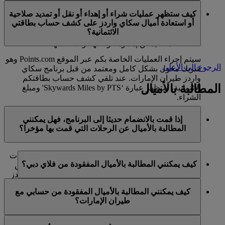
في الوقت الحالي، تنحصر هذه الخدمات بالأعضاء الذين
ميل كحد أقصى في السنة التقويمية الواحدة.
كيف ستظهر عمليات شراء أو إهداء أو نقل أو تمديد صلاحية
يستخدمون حسابا شخصيا في برنامج سكاي واردز لطيران
أو استعادة أميال سكاي واردز على كشف حساب بطاقتي
الإمارات ولا تنطبق على حسابات برنامج العائلة. وهذا يعني أنه
الائتمانية؟
لا يمكن شراء أميال سكاي واردز إضافية لحسابات برنامج
العائلة، كما لا يمكن إهداؤها أو نقلها أو استعادتها.
سيتم إجراء العمليات الخاصة بكم عبر الموقع Points.com وهو
الرجوع إلى الأعلى
شريك مخول بشكل كامل ومعتمد من قبل برنامج سكاي
واردز طيران الإمارات. عند تلقي كشف حساب بطاقتكم
المطالبة بالأميال
الائتمانية، ستظهر عبارة ‘Skywards Miles by PTS' ومبلغ
الشراء.
يرجى زيارة هذه
الصفحة
للحصول على المزيد من المعلومات.
إذا قمت بالانضمام حديثا إلى البرنامج، فهل يمكنني
المطالبة بالأميال عن الرحلات التي قمت بها مؤخرا؟
نعم، يمكن للأعضاء الجدد المطالبة بالأميال بالنسبة للرحلات
كيف يمكنني المطالبة بالأميال المفقودة من فلاي دبي؟
التي تم القيام بها مع طيران الإمارات وفلاي دبي وكوانتاس
قبل ما يصل إلى شهرين من تاريخ التسجيل في سكاي واردز
إذا كانت الأميال المفقودة لرحلة قمتم بها مع فلاي دبي، يرجى
طيران الإمارات.
كيف يمكنني المطالبة بالأميال المفقودة من حسابي مع
تسجيل الدخول وإرسال مطالبة عبر الإنترنت على الموقع
طيران الإمارات؟
ومع ذلك، فإن أي معاملات أخرى، مثل الرحلات مع الخطوط
الشبكي flydubai.com.
الجوية الشريكة الأخرى أو شراء الخدمات والمنتجات من
إذا كانت الأميال المفقودة لرحلة قمتم بها مع طيران الإمارات،
الشركاء، التي تمت قبل تسجيلكم لن تكون مؤهلة لكسب