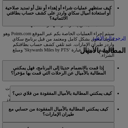
في الوقت الحالي، تنحصر هذه الخدمات بالأعضاء الذين
ميل كحد أقصى في السنة التقويمية الواحدة.
كيف ستظهر عمليات شراء أو إهداء أو نقل أو تمديد صلاحية
يستخدمون حسابا شخصيا في برنامج سكاي واردز لطيران
أو استعادة أميال سكاي واردز على كشف حساب بطاقتي
الإمارات ولا تنطبق على حسابات برنامج العائلة. وهذا يعني أنه
الائتمانية؟
لا يمكن شراء أميال سكاي واردز إضافية لحسابات برنامج
العائلة، كما لا يمكن إهداؤها أو نقلها أو استعادتها.
سيتم إجراء العمليات الخاصة بكم عبر الموقع Points.com وهو
الرجوع إلى الأعلى
شريك مخول بشكل كامل ومعتمد من قبل برنامج سكاي
واردز طيران الإمارات. عند تلقي كشف حساب بطاقتكم
المطالبة بالأميال
الائتمانية، ستظهر عبارة ‘Skywards Miles by PTS' ومبلغ
الشراء.
يرجى زيارة هذه
الصفحة
للحصول على المزيد من المعلومات.
إذا قمت بالانضمام حديثا إلى البرنامج، فهل يمكنني
المطالبة بالأميال عن الرحلات التي قمت بها مؤخرا؟
نعم، يمكن للأعضاء الجدد المطالبة بالأميال بالنسبة للرحلات
كيف يمكنني المطالبة بالأميال المفقودة من فلاي دبي؟
التي تم القيام بها مع طيران الإمارات وفلاي دبي وكوانتاس
قبل ما يصل إلى شهرين من تاريخ التسجيل في سكاي واردز
إذا كانت الأميال المفقودة لرحلة قمتم بها مع فلاي دبي، يرجى
طيران الإمارات.
كيف يمكنني المطالبة بالأميال المفقودة من حسابي مع
تسجيل الدخول وإرسال مطالبة عبر الإنترنت على الموقع
طيران الإمارات؟
ومع ذلك، فإن أي معاملات أخرى، مثل الرحلات مع الخطوط
الشبكي flydubai.com.
الجوية الشريكة الأخرى أو شراء الخدمات والمنتجات من
إذا كانت الأميال المفقودة لرحلة قمتم بها مع طيران الإمارات،
الشركاء، التي تمت قبل تسجيلكم لن تكون مؤهلة لكسب