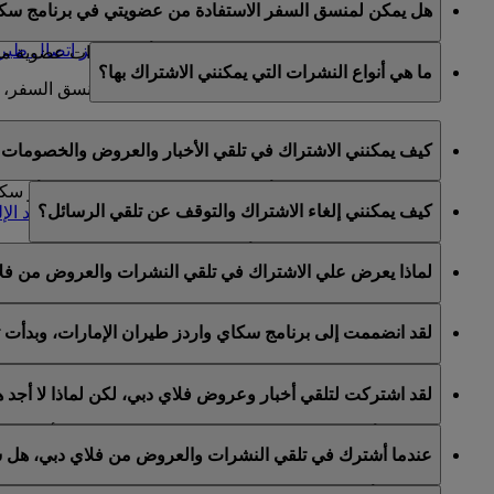
هل يمكن لمنسق السفر الاستفادة من عضويتي في برنامج سكا
تعديل أي معلومات في الحساب تتعلق بعضوية العضو في 
يمكنكم تعيين منسق سفر عن طريق الاتصال
بمركز اتصال طيرا
منسقو السفر غير مخولين للحصول على أية امتيازات عضوية من ح
ما هي أنواع النشرات التي يمكنني الاشتراك بها؟
لمزيد من المعلومات حول شروط وأحكام تعيين منسق السفر، 
يمكنكم الاشتراك في ما يلي:
كيف يمكنني الاشتراك في تلقي الأخبار والعروض والخصومات ع
أخبار وعروض طيران الإمارات
أخبار وعروض سكاي واردز طيران الإمارات
يمكنكم الاشتراك لتلقي أخبار وعروض طيران الإمارات و/أو س
كيف يمكنني إلغاء الاشتراك والتوقف عن تلقي الرسائل؟
أخبار وعروض فلاي دبي
واردز الخاص بكم والانتقال إلى قسم "
إدارة اشتراكات البريد الإ
يمكنكم إلغاء الاشتراك في أي وقت عبر رابط إلغاء الاشتراك ا
لماذا يعرض علي الاشتراك في تلقي النشرات والعروض من فل
طيران الإمارات أو عبر التواصل مع طيران الإمارات أو فلاي دب
يشمل برنامج الولاء سكاي واردز طيران الإمارات كلا من طيران 
لقد انضممت إلى برنامج سكاي واردز طيران الإمارات، وبدأت 
لقد اتيح لكم خيار الاشتراك لتلقي النشرات والعروض من طيران 
لقد اشتركت لتلقي أخبار وعروض فلاي دبي، لكن لماذا لا أجد
الخاصة بكم على هذا الأساس.
هذا يعني أن عنوان البريد الإلكتروني المستخدم مرتبط بأكثر م
عندما أشترك في تلقي النشرات والعروض من فلاي دبي، هل س
يرجى تسجيل الدخول إلى حساب سكاي واردز طيران الإمارات و