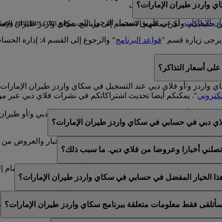
ي واردز طيران الإمارات؟
سكاي واردز طيران الإمارات
ن الإمارات
، أو عن طريق تسجيل الدخول إلى موقع emirates.com وتعبئة النموذج الموجود في هذه
سابكم. ولكن يمكنهم الانضمام إلى برنامج سكاي واردز طيران الإمارا
يرجى زيارة قسم "
قواعد البرنامج
" والرجوع إلى القسم 4: إدارة الحساب.
لى أسعار التذاكر؟
كاي واردز و/أو فلاي دبي عند التسجيل في سكاي واردز طيران الإما
لكتروني
". يمكنكم أيضا تحديث اشتراكاتكم في نشرات فلاي دبي عبر مو
لموجود في أسفل رسائل البريد الإلكتروني الخاصة بفلاي دبي و/أو طي
اي دبي في حسابي في سكاي واردز طيران الإمارات؟
ي عن طريق خدمة العملاء المباشرة أو مركز الاتصال.
الإمارات وفلاي دبي. لذلك، يتوفر لكم خيار تلقي الأخبار والعروض من 
تصلني أخبارا وعروضا من فلاي دبي. ما سبب ذلك؟
الإمارات وسكاي واردز طيران الإمارات و/أو فلاي دبي عند الانضمام إ
 هذا الخيار المفضل في حسابي في سكاي واردز طيران الإمارات؟
ن عضوية واحدة في سكاي واردز طيران الإمارات أو أن الاسم المقدم لا
أتلقى فقط معلومات متعلقة ببرنامج سكاي واردز طيران الإمارات؟
تحديث اشتراكات البريد الإلكتروني الخاصة بكم ضمن
التفضيلات الش