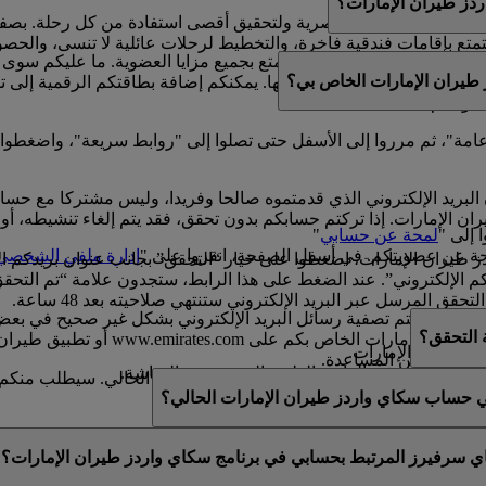
ز طيران الإمارات؟
لتتكامل مع حياتهم العصرية ولتحقيق أقصى استفادة من كل رحلة. بصف
ع بإقامات فندقية فاخرة، والتخطيط لرحلات عائلية لا تنسى، والحصول ع
امتلاك بطاقة بلاستيكية للتمتع بجميع مزايا العضوية. ما عليكم سوى
طيران الإمارات الخاص بي؟
مشوقة.
واصلة كسب الأميال واستبدالها. يمكنكم إضافة بطاقتكم الرقمية إلى 
ضويتكم.
ة عامة"، ثم مرروا إلى الأسفل حتى تصلوا إلى "روابط سريعة"، واضغطوا
البريد الإلكتروني الذي قدمتموه صالحا وفريدا، وليس مشتركا مع حس
الإمارات. إذا تركتم حسابكم بدون تحقق، فقد يتم إلغاء تنشيطه، أو قد
 إلى "
لمحة عن حسابي
"
ة عن عضويتكم. في أسفل الصفحة، انقروا على "
إدارة ملفي الشخصي
يران الإمارات، اضغطوا على خيار “التحقق” بجانب عنوان بريدكم ال
طلب منكم “تأكيد عنوان بريدكم الإلكتروني”. عند الضغط على هذا الرابط، ستجدون عل
 المرسل عبر البريد الإلكتروني ستنتهي صلاحيته بعد 48 ساعة.
فيها، إذ تتم تصفية رسائل البريد الإلكتروني بشكل غير صحيح في بعض ال
ة التحقق؟
رسالة التحقق من خلال تسجيل الدخول 
ز طيران الإمارات.
ى مزيد من المساعدة.
لاث الموجودة في الزاوية العلوية اليسرى من الشاشة.
يد​حتى بعد التحقق من عنوان بريدكم الإلكتروني الحالي. سيطلب منكم ال
صية أو عدلوها.
في حساب سكاي واردز طيران الإمارات الحالي؟
عنوان بريد إلكتروني فريد. إذا تمت مشاركة عنوان بريدكم الإلكترو
اي سرفيرز المرتبط بحسابي في برنامج سكاي واردز طيران الإمارات؟
قق منه. يرجى
التواصل معنا
للحصول على المزيد من المساعدة.