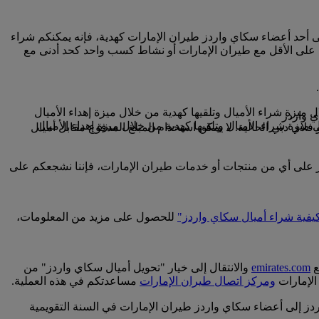
لى أحد أعضاء سكاي واردز طيران الإمارات كهدية، فإنه يمكنكم شراء
 على الأقل مع طيران الإمارات أو نشاط كسب واحد كحد أدنى مع
فلاي دبي الحالية. لا يمكن استخدام المبلغ المدفوع مقابل أميال
ردز على أي من منتجات أو خدمات طيران الإمارات، فإننا نشجعكم على
يفية شراء أميال سكاي واردز"
للحصول على مزيد من المعلومات،
ع
emirates.com
والانتقال إلى خيار "تحويل أميال سكاي واردز" من
الإمارات
ومركز اتصال طيران الإمارات
مساعدتكم في هذه العملية.
اعفات الرقم 1000، وابتداء من 2000 ميل سكاي واردز، ويمكنكم نقل نحو 50000 ميل سكاي واردز إلى أعضاء سكاي واردز طيران الإمارات في السنة التقويمية