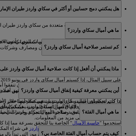
كلا، بما أن حسابات سكاي سرفيرز مرتبطة بحساب سكاي واردز ط
هل يمكنني دمج حسابين أو أكثر في سكاي واردز طيران الإمار
عنوان البريد الإلكتروني الأساسي المسجل في حساب سكاي وار
للأسف، لا يمكن دمج حسابات متعددة من سكاي واردز طيران ال
ما هي أميال سكاي واردز؟
إغلاق الحسابات الأخرى.
إذا كنتم بحاجة إلى مساعدة في تحديد الحساب الذي تريدون الاحت
تعد أميال سكاي واردز عملة المكافآت التي تكسبونها كأعضاء
كم تستمر صلاحية أميال سكاي واردز؟
شركائنا العالمية، التي تضم شركات طيران ومصارف وشركات تأج
أميال سكاي واردز الخا
ماذا يمكنني أن أفعل إذا كانت صلاحية أميال سكاي واردز على و
ميلادكم.
على سبيل المثال، إذا كسبتم أميال سكاي واردز في يونيو 2019 وكنتم من مواليد شهر أغسطس، تنتهي صلاحية هذه الأميال في 31 أغسطس 2022.
إذا لم تخططوا لرحلة سفر في وقت قريب، يمكنكم أن تنفقوا أمي
أين يمكنني معرفة كيفية إنفاق أميال سكاي واردز؟
إذا كان لديكم أي أميال سكاي واردز في حسابكم ستنتهي صلاحيتها خلال الأشهر الـ 12 التالية، يمكنكم إعداد رسائل تلقائية من صفحة "حسابي" لتذك
الصفحة
لرؤية قائمة شركائنا الكاملة حيث يمكنكم تحقيق أقصى
إذا كنتم تخططون للسفر في المستقبل، فيمكنكم أيضا حجز رحلاتكم مع طير
هناك العديد من الطرق لإنفاق أميال سكاي واردز. يمكنكم إنفا
واردز انتهت صلاحيتها خلال الأشهر الستة الماضية، فيمكنكم أيضا
ما هي أميال الفئة؟
يتوفر لديكم أيضا خيار تمديد صلاحية أميال سكاي واردز التي ستن
شركائنا في مجال الفنادق، ومتاجر البيع بالتجزئة وخدمات الحي
الضغط
هنا
للاطلاع على مزيد من المعلومات.
استخدموا "
حاسبة الأميال
" الخاصة بنا للتحقق بسرعة مما إذا 
في الوقت الذي يتم استخدام
أميال سكاي واردز
في شراء المكاف
اخترتموه لمعرفة عدد الأميال المطلوبة.
كيف يتم حساب أميال الفئة الخاصة بي؟
الإمارات وفلاي دبي أو على رحلات تبادل الرموز التي تبدأ بالرمز (EK