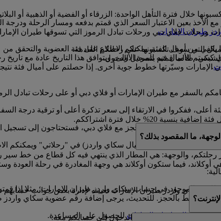
ونها خلال فترة التأهل الواحدة: الزرقاء أو الفضية أو الذهبية أو البلاتي
الأخذ بعين الاعتبار السعر الذي قمتم بدفعه ومسار الرحلة ودرجة ا
دز طيران الإمارات
.
ارات ورحلات فلاي دبي ورحلات تبادل الرموز التي تسوقها طيران الإم
ا يكفي من أميال الفئة. يمكنكم الاطلاع على فئة العضوية والتحقق من 
أميال التي سوف تكسبونها على رحلتكم القادمة.
 13 شهرا ابتداء من التاريخ الذي كسبتم الأميال فيه للمرة الأولى، ويتوافق هذا التاري
لشبكي، طالما قمتم بتسجيل الدخول.
ات
.
 الإمارات وسيّرتها خطوط جوية أخرى. إذا حصلتم على أميال فئة نتيجة ا
قيامكم بالسفر مع طيران الإمارات أو فلاي دبي أو على رحلات تبادل ا
ئة أعلى، ففكروا في الارتقاء إلى سعر تذكرة أعلى أو ترقية درجة السف
نسبة 20% خلال فترة اشتراككم.
 إذا كان لديكم حجز مع فلاي دبي، فستحتاجون إلى تسجيل الدخول إلى موقع ubai.com
لوجهة، ما المقصود بذلك؟
ي تم شراؤها باستخدام أميال سكاي واردز) في "رحلاتي" ويمكنكم الاط
 رحلتكم، والوجهة: هي المطار الذي ينتهي فيه كل قطاع من خط سير ر
ي أوكلاند، فيما ستكون أوكلاند هي وجهة المغادرة في رحلة العودة وست
لية:
موجود في حساب سكاي واردز طيران الإمارات؛ مثلا إذا قمتم بكتابة Mohamed بدلا من d
 غير مرتبط بالحجز. للتحديث، يرجى إضافة رقم عضوية سكاي واردز ط
إنترنت؟
ها
بمركز اتصال طيران الإمارات
للحصول على المساعدة.
ا إذا شاركتم بيانات تسجيل الدخول إلى حسابكم معه.