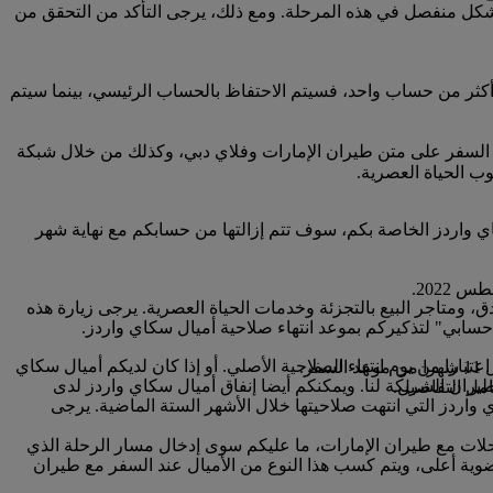
بشكل منفصل في هذه المرحلة. ومع ذلك، يرجى التأكد من التحقق من
كثر من حساب واحد، فسيتم الاحتفاظ بالحساب الرئيسي، بينما سيتم
 السفر على متن طيران الإمارات وفلاي دبي، وكذلك من خلال شبكة
ب الحياة العصرية.
ا صلاحية أميال سكاي واردز الخاصة بكم، سوف تتم إزالتها من حسابكم مع نهاية شهر
 ومتاجر البيع بالتجزئة وخدمات الحياة العصرية. يرجى زيارة هذه
ز ستنتهي صلاحيتها خلال الأشهر الثلاثة القادمة، يمكنكم الدفع لتمديد صلاحيتها لمدة 12 شهرا إضافيا اعتبارا من يوم انتهاء الصلاحية الأصلي. أو إذا كان لديكم أميال سكاي
.
ران الشريكة لنا. ويمكنكم أيضا إنفاق أميال سكاي واردز لدى
مل التفاصيل.
ي واردز التي انتهت صلاحيتها خلال الأشهر الستة الماضية. يرجى
رحلات مع طيران الإمارات، ما عليكم سوى إدخال مسار الرحلة الذي
ضوية أعلى، ويتم كسب هذا النوع من الأميال عند السفر مع طيران