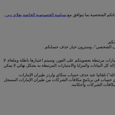
اتكم الشخصية بما يتوافق مع
سياسة الخصوصية الخاصة بفلاي دبي
.
كم.
 الملف الشخصي"، وسترون خيار حذف حسابكم.
زات مرتبطة بعضويتكم على الفور، وسيتم اعتبارها باطلة وملغاة. لا
ل البيانات والمزايا والامتيازات المرتبطة به بشكل نهائي لا يمكن
عائلة”) تلقائيا عند حذف حساب سكاي واردز طيران الإمارات.
لى أي حساب في برنامج مكافآت الشركات من طيران الإمارات المسجل
كافآت الشركات وأحكامه.