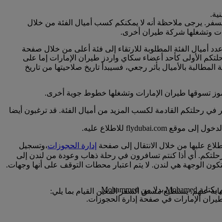
نية.
لسفر. يرجى ملاحظة أنه لا يمكنكم كسب أميال الفئة من خلال
ارات وتشغلها شركة طيران أخرى.
عدد أميال الفئة المطلوبة للارتقاء إلى فئة أعلى من خلال صفحة
خ عادة مع تاريخ رحلتكم الأولى كأحد أعضاء سكاي واردز طيران الإمارات إما على
لمطالبة بالأميال بأثر رجعي، فسيبدأ تاريخ صلاحيتها من تاريخ
لرموز تسوقها طيران الإمارات وتشغلها خطوط جوية أخرى.
ر في رحلتكم القادمة لكسب المزيد من أميال الفئة. قد ترغبون أيضا
flyd للاطلاع عليه.
لاع عليها من خلال الانتقال إلى صفحة
إدارة الحجوزات
،وتسجيل
حلتكم. أي أذا كنتم تسافرون في رحلة ذهاب وعودة من لندن إلى
كون الوجهة هي لندن. لا يتم اعتبار محطات التوقف على أنها وجهات.
Mohamme.
يران الإمارات في صفحة إدارة الحجوزات.