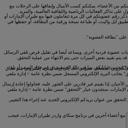
تكم من الأعضاء، يمكنكم كسب الأميال وإنفاقها على الرحلات مع
لى تذاكر الفعاليات الرياضية والثقافية العالمية، والمزيد.
 ذكر رقم عضويتكم في كل مرة تتعاملون فيها مع طيران الإمارات أو
تطبيق آبل واليت، أو طباعة نسخة ورقية من البطاقة، أو حفظها في
 على "بطاقة العضوية".
ابات عضوية فردية أخرى. ويساعد أيضا في تقليل فرص تلقي الرسائل
 يتم تقييد بعض الميزات حتى يتم الانتهاء من عملية التحقق.
" لتحديث بياناتكم، بما في ذلك الجنسية، ورقم جواز السفر أو بلد
إلكتروني المسجل. سيؤدي ذلك إلى إرسال بريد إلكتروني عبر نطاق
امة “تم التحقق” بجانب البريد الإلكتروني المسجل ضمن نظرة عامة > إدارة ملفي
أحيان. إذا بقيتم غير قادرين على العثور عليه، فحاولوا إعادة إرسال
إلى حساب سكاي واردز طيران الإمارات الخاص بكم على www.emirates.com أو تطبيق طيران الإمارات. ستجدون خيار “التحقق” ضمن نظرة عامة > إدارة ملفي
تحقق من عنوان بريدكم الإلكتروني الجديد عند إجراء هذا التغيير.
ني مع أعضاء آخرين في برنامج سكاي واردز طيران الإمارات، فيجب