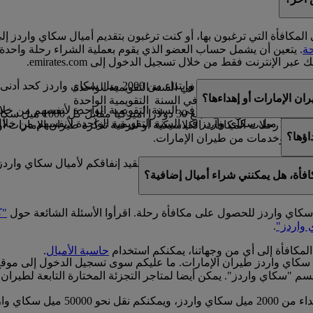
المكافأة التي ترغبون بها، أو كنت ترغبون بتقديم أميال سكاي واردز إ
ة
. يتعين أن يشمل حساب العضو الذي يقوم بعملية الشراء رحلة واحدة
عبر الإنترنت فقط من خلال تسجيل الدخول إلى emirates.com.
200 ميل سكاي واردز كحد أدنى.
ة
ن الإمارات أو إهداءها؟
ل
 مقابل رحلات المكافآت الكلاسيكية أو لترقية تذكرة طيران الإمارات أو 
اؤها؟
منتجات وخدمات من طيران الإمارات.
لمكافآت الكلاسيكية والترقيات. فيما لا نقيد إنفاقكم لأميال سكاي وا
افأة، هل يمكنني شراء أميال إضافية؟
ات على
حاسبة الأميال
.
ل سكاي واردز للحصول على مكافأة رحلة. اقرأوا الأسئلة الشائعة حول
"ك
 واردز"
.
المكافأة إلى أي من وجهاتنا، يمكنكم استخدام
حاسبة الأميال
.
 سكاي واردز طيران الإمارات. ما عليكم سوى تسجيل الدخول إلى موق
سم "سكاي واردز". يمكن أيضا لمتاجر التجزئة المختارة التابعة لطيران 
يمكن نقل أميال سكاي واردز ضمن مض