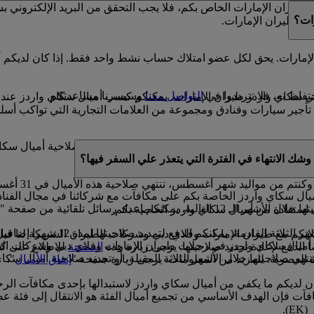
يران الإمارات الخاص بكم، فلا يجب التحقق من البريد الإلكتروني 
ات؟
دز طيران الإمارات.
إمارات. يحق لكل عضو امتلاك حساب نشط واحد فقط. إذا كان لديكم أ
فاظ به، فلا تترددوا في
التواصل معنا
وسيسرنا مساعدتكم.
 في سكاي واردز طيران الإمارات. يمكنكم كسب أميال سكاي واردز عند
ير سيارات وفنادق ومجموعة من العلامات التجارية التي تواكب أسلو
صة بكم صالحة لمدة 3 سنوات من تاريخ كسبها. وخلال السنة الميلادية التي سوف تنتهي فيه
شك الانتهاء في الفترة التي يتعذر علي السفر فيها؟
ال سكاي واردز الخاصة بكم على مكافآت مع شركائنا في مجال الفنادق،
يركم بموعد انتهاء صلاحية أميال سكاي واردز.
 استفادة من أميال سكاي واردز الخاصة بكم.
إذا كان لديكم أي أميال سكاي وارد
ان الإمارات وفلاي دبي وشركات الطيران الشريكة لنا قبل 11 شهرا من موعد السفر
ق أميال سكاي واردز في رحلات طيران الإمارات وفلاي دبي وشركات الطي
 الدفع لإعادة تجديد صلاحيتها. يرجى زيارة هذه
الصفحة
للاطلاع على كا
تهي صلاحيتها خلال الأشهر الثلاثة المقبلة، أو تجديد صلاحية أميال سكا
اة العصرية. للمزيد من المعلومات، يرجى زيارة صفحة "
إنفاق الأميال
".
كان لديكم ما يكفي من أميال سكاي واردز لاستبدالها بإحدى مكافآت ال
آت فإن الهدف الأساسي من تجميع أميال الفئة هو الانتقال إلى فئة ع
).