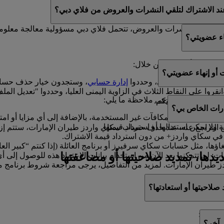
ك العروض الترويجية من فلاي دبي للعطلات.
ند الاشتراك لتلقي النشرات والعروض من فلاي دبي؟
ي تتلقوا النشرات والعروض، تتحمل فلاي دبي مسؤولية معالجة معلوم
اء عضويتي؟
ويتكم في أي وقت من خلال:
أو إنهاء عضويتي؟
ا إلى ملفكم الشخصي، وحددوا
إدارة حسابي
، وستجدون خيار حذف حساب
انقروا على النقاط الثلاث في الزاوية اليمنى العليا، وحددوا "تعديل
هاء عضويتكم، فيرجى ملاحظة ما يلي:
ون سعداء بمساعدتكم.
رات الخاص بي؟
ل الأميال والمكافآت غير المستخدمة، بالإضافة إلى أي مزايا أو امتيا
ولا يمكن استبدالها أو استرداد قيمتها.
لتراجع عنه. عند حذف حساب سكاي واردز طيران الإمارات، ستتم إزالة ك
في سكاي واردز+ من دون استرداد قيمة الاشتراك.
اؤها، مثل حسابات سكاي سرفيرز أو برنامج العائلة (إذا كنتم “كبير ال
ديدها، تمديد صلاحيتها أو مضاعفتها
ت: لن تتمكنوا بعد الآن من استخدام بيانات الاعتماد هذه للوصول إ
طيران الإمارات. لمزيد من التفاصيل، يرجى مراجعة شروط برنامج م
 صلاحيتها أو استعادتها؟
ن خلال:
 آخر؟