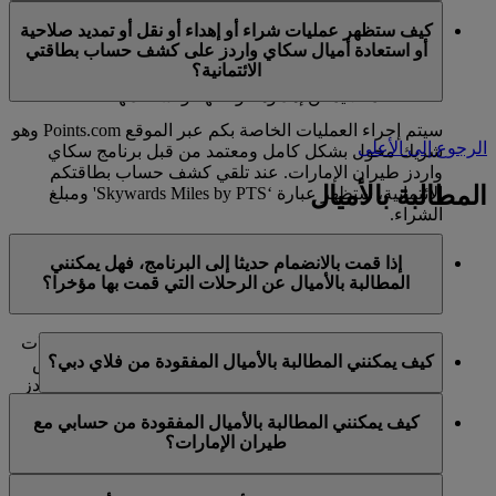
في الوقت الحالي، تنحصر هذه الخدمات بالأعضاء الذين
ميل كحد أقصى في السنة التقويمية الواحدة.
كيف ستظهر عمليات شراء أو إهداء أو نقل أو تمديد صلاحية
يستخدمون حسابا شخصيا في برنامج سكاي واردز لطيران
أو استعادة أميال سكاي واردز على كشف حساب بطاقتي
الإمارات ولا تنطبق على حسابات برنامج العائلة. وهذا يعني أنه
الائتمانية؟
لا يمكن شراء أميال سكاي واردز إضافية لحسابات برنامج
العائلة، كما لا يمكن إهداؤها أو نقلها أو استعادتها.
سيتم إجراء العمليات الخاصة بكم عبر الموقع Points.com وهو
الرجوع إلى الأعلى
شريك مخول بشكل كامل ومعتمد من قبل برنامج سكاي
واردز طيران الإمارات. عند تلقي كشف حساب بطاقتكم
المطالبة بالأميال
الائتمانية، ستظهر عبارة ‘Skywards Miles by PTS' ومبلغ
الشراء.
يرجى زيارة هذه
الصفحة
للحصول على المزيد من المعلومات.
إذا قمت بالانضمام حديثا إلى البرنامج، فهل يمكنني
المطالبة بالأميال عن الرحلات التي قمت بها مؤخرا؟
نعم، يمكن للأعضاء الجدد المطالبة بالأميال بالنسبة للرحلات
كيف يمكنني المطالبة بالأميال المفقودة من فلاي دبي؟
التي تم القيام بها مع طيران الإمارات وفلاي دبي وكوانتاس
قبل ما يصل إلى شهرين من تاريخ التسجيل في سكاي واردز
إذا كانت الأميال المفقودة لرحلة قمتم بها مع فلاي دبي، يرجى
طيران الإمارات.
كيف يمكنني المطالبة بالأميال المفقودة من حسابي مع
تسجيل الدخول وإرسال مطالبة عبر الإنترنت على الموقع
طيران الإمارات؟
ومع ذلك، فإن أي معاملات أخرى، مثل الرحلات مع الخطوط
الشبكي flydubai.com.
الجوية الشريكة الأخرى أو شراء الخدمات والمنتجات من
إذا كانت الأميال المفقودة لرحلة قمتم بها مع طيران الإمارات،
الشركاء، التي تمت قبل تسجيلكم لن تكون مؤهلة لكسب